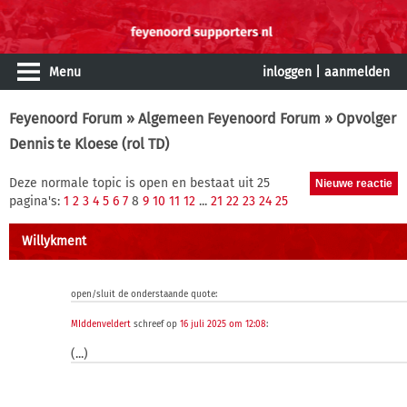
Menu
inloggen
|
aanmelden
Feyenoord Forum
»
Algemeen Feyenoord Forum
» Opvolger
Dennis te Kloese (rol TD)
Deze normale topic is open en bestaat uit 25
pagina's:
1
2
3
4
5
6
7
8
9
10
11
12
...
21
22
23
24
25
Willykment
open/sluit de onderstaande quote:
MIddenveldert
schreef op
16 juli 2025 om 12:08
:
(...)