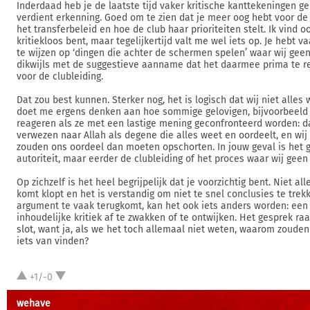
Inderdaad heb je de laatste tijd vaker kritische kanttekeningen ge
verdient erkenning. Goed om te zien dat je meer oog hebt voor de
het transferbeleid en hoe de club haar prioriteiten stelt. Ik vind oo
kritiekloos bent, maar tegelijkertijd valt me wel iets op. Je hebt 
te wijzen op ‘dingen die achter de schermen spelen’ waar wij gee
dikwijls met de suggestieve aanname dat het daarmee prima te re
voor de clubleiding.
Dat zou best kunnen. Sterker nog, het is logisch dat wij niet alles
doet me ergens denken aan hoe sommige gelovigen, bijvoorbeeld
reageren als ze met een lastige mening geconfronteerd worden: d
verwezen naar Allah als degene die alles weet en oordeelt, en wi
zouden ons oordeel dan moeten opschorten. In jouw geval is het g
autoriteit, maar eerder de clubleiding of het proces waar wij geen
Op zichzelf is het heel begrijpelijk dat je voorzichtig bent. Niet al
komt klopt en het is verstandig om niet te snel conclusies te trek
argument te vaak terugkomt, kan het ook iets anders worden: ee
inhoudelijke kritiek af te zwakken of te ontwijken. Het gesprek ra
slot, want ja, als we het toch allemaal niet weten, waarom zoude
iets van vinden?
+1/-0
wehave