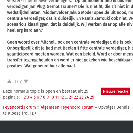
versterkt met nieuwe verdedigers.
''Op dit moment heb ik dus één
verdediger: Jan Plug. Gernot Trauner? Die is niet fit, die zit niet in
wedstrijdminuten. Middenvelder Jakub Moder speelde uit nood, ma
centrale verdediger, dat is duidelijk. En Ramiz Zerrouki ook niet.
scenario’s klaarliggen, dat is duidelijk. Wij werken daar op alle ni
heel erg hard aan.''
Geen woord over Mitchell, ook een centrale verdediger, die is ook
Onbegrijpelijk dit je had met Beelen 1 fitte centrale verdediger, hi
geanticipeerd moeten worden. Wat een beleid. Word er door men
transfer tegengehouden en word er niet gekeken wie beschikbaar z
posities. Wat gebeurd hier allemaal.
+1/-0
Deze normale topic is open en bestaat uit 25
pagina's:
1
2
3
4
5
6
7
8
9
10
11
12
...
21
22
23
24
25
Feyenoord Forum
»
Algemeen Feyenoord Forum
» Opvolger Dennis
te Kloese (rol TD)