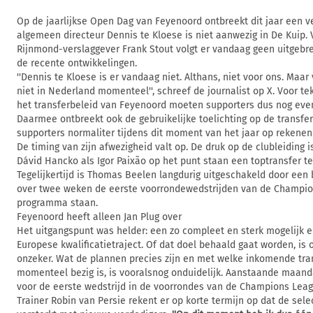
Op de jaarlijkse Open Dag van Feyenoord ontbreekt dit jaar een v
algemeen directeur Dennis te Kloese is niet aanwezig in De Kuip.
Rijnmond-verslaggever Frank Stout volgt er vandaag geen uitgebre
de recente ontwikkelingen.
''Dennis te Kloese is er vandaag niet. Althans, niet voor ons. Maar 
niet in Nederland momenteel'', schreef de journalist op X. Voor tek
het transferbeleid van Feyenoord moeten supporters dus nog eve
Daarmee ontbreekt ook de gebruikelijke toelichting op de transfe
supporters normaliter tijdens dit moment van het jaar op rekenen
De timing van zijn afwezigheid valt op. De druk op de clubleiding i
Dávid Hancko als Igor Paixão op het punt staan een toptransfer t
Tegelijkertijd is Thomas Beelen langdurig uitgeschakeld door een b
over twee weken de eerste voorrondewedstrijden van de Champio
programma staan.
Feyenoord heeft alleen Jan Plug over
Het uitgangspunt was helder: een zo compleet en sterk mogelijk elf
Europese kwalificatietraject. Of dat doel behaald gaat worden, is
onzeker. Wat de plannen precies zijn en met welke inkomende tra
momenteel bezig is, is vooralsnog onduidelijk. Aanstaande maanda
voor de eerste wedstrijd in de voorrondes van de Champions Leag
Trainer Robin van Persie rekent er op korte termijn op dat de sele