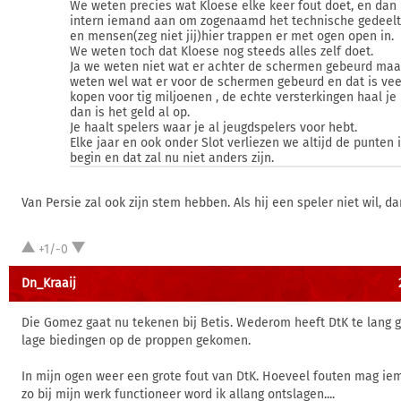
We weten precies wat Kloese elke keer fout doet, en dan
intern iemand aan om zogenaamd het technische gedeelt
en mensen(zeg niet jij)hier trappen er met ogen open in.
We weten toch dat Kloese nog steeds alles zelf doet.
Ja we weten niet wat er achter de schermen gebeurd maa
weten wel wat er voor de schermen gebeurd en dat is vee
kopen voor tig miljoenen , de echte versterkingen haal je
dan is het geld al op.
Je haalt spelers waar je al jeugdspelers voor hebt.
Elke jaar en ook onder Slot verliezen we altijd de punten 
begin en dat zal nu niet anders zijn.
Van Persie zal ook zijn stem hebben. Als hij een speler niet wil, da
+1/-0
Dn_Kraaij
Die Gomez gaat nu tekenen bij Betis. Wederom heeft DtK te lang 
lage biedingen op de proppen gekomen.
In mijn ogen weer een grote fout van DtK. Hoeveel fouten mag ie
zo bij mijn werk functioneer word ik allang ontslagen....