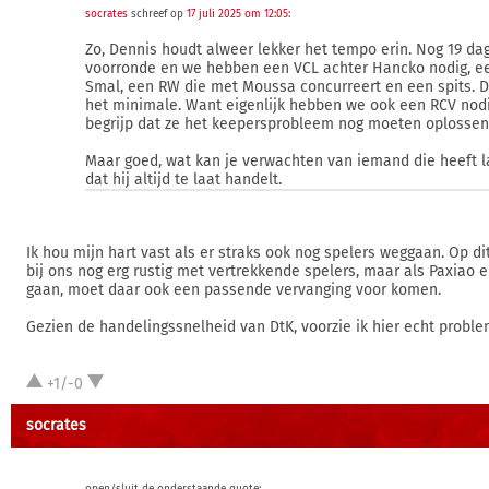
socrates
schreef op
17 juli 2025 om 12:05
:
Zo, Dennis houdt alweer lekker het tempo erin. Nog 19 da
voorronde en we hebben een VCL achter Hancko nodig, e
Smal, een RW die met Moussa concurreert en een spits. D
het minimale. Want eigenlijk hebben we ook een RCV nodi
begrijp dat ze het keepersprobleem nog moeten oplossen
Maar goed, wat kan je verwachten van iemand die heeft l
dat hij altijd te laat handelt.
Ik hou mijn hart vast als er straks ook nog spelers weggaan. Op d
bij ons nog erg rustig met vertrekkende spelers, maar als Paxiao
gaan, moet daar ook een passende vervanging voor komen.
Gezien de handelingssnelheid van DtK, voorzie ik hier echt problem
+1/-0
socrates