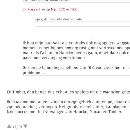
open/sluit de onderstaande quote:
Dn_Kraaij
schreef op
17 juli 2025 om 14:10
:
open/sluit de onderstaande quote:
Ik hou mijn hart vast als er straks ook nog spelers weggaa
moment is het bij ons nog erg rustig met vertrekkende spe
maar als Paxiao en Hancko ineens gaan, moet daar ook 
passende vervanging voor komen.
Gezien de handelingssnelheid van DtK, voorzie ik hier ech
problemen...
En Timber, dan ben je dus echt alles spelers uit die waanzinnige z
Ik maak me niet alleen zorgen om zijn gebrek aan tempo, maar o
zijn beoordelingsvermogen. Het grootste deel van zijn aankopen is
Nou succes met het vervangen van Hancko, Paixao en Timber.
+1/-0