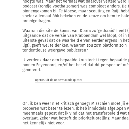
hoogte was. Maar het verhaal wat daarover verteld werd i
podcast (rondje voetbalzomer) was compleet anders. De 
binnengekomen bij Te Kloese, maar scouting en Ruijl heb
speler allemaal óók bekeken en de keuze om hem te hal
breedgedragen.
Waarom die site de komst van Diarra zo 'gedraaid' heeft 
uitgaande dat de versie van Krabbendam wél klopt, of in 
uiterste geval dat de waarheid ervan eerder ergens in he
ligt), geeft wel te denken. Waarom zou zo'n platform zo'n
tendentieuze weergave publiceren?
Ik verdenk daar een bepaalde kruistocht tegen bepaalde
binnen Feyenoord, en/of het besef dat dit perspectief mé
genereert.
open/sluit de onderstaande quote:
Oh, ik ben weer niet kritisch genoeg? Misschien moet jij 
proberen wat beter te lezen. Ik heb inmiddels afgelopen 
meermaals gepost dat ik vind dat het transferbeleid wat
overlaat. Zeker wat betreft de prioriteit-stelling. Maar daar
het kennelijk niet voor.