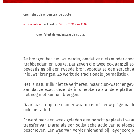
open/sluit de onderstaande quote:
MIddenveldert
schreef op
16 juli 2025 om 12:08
:
open/sluit de onderstaande quote:
Ze brengen het nieuws eerder, omdat ze niet/minder che
Krabbendam en Gouka. Dat geven die twee ook aan; zij z
bevestiging bij een tweede bron, voordat ze een gerucht a
'nieuws' brengen. Zo werkt de traditionele journalistiek.
Het is natuurlijk niet te verifieren, maar club-watcher ge
aan dat ze exact dezelfde info hebben als andere platfo
het nog niet kunnen brengen.
Daarnaast klopt de manier wáárop een 'nieuwtje' gebrach
ook niet altijd.
Er werd hier een week geleden een bericht geplaatst waa
transfer van Diarra als een solistische actie van te Kloes
beschreven. Eén waarvan verder niemand bij Feyenoord 