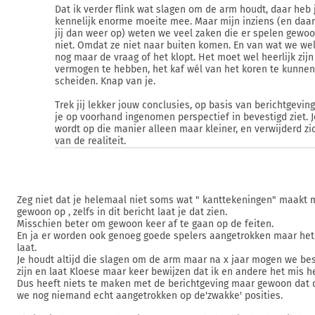
Dat ik verder flink wat slagen om de arm houdt, daar heb j
kennelijk enorme moeite mee. Maar mijn inziens (en daar
jij dan weer op) weten we veel zaken die er spelen gewo
niet. Omdat ze niet naar buiten komen. En van wat we wel
nog maar de vraag of het klopt. Het moet wel heerlijk zij
vermogen te hebben, het kaf wél van het koren te kunne
scheiden. Knap van je.
Trek jij lekker jouw conclusies, op basis van berichtgeving
je op voorhand ingenomen perspectief in bevestigd ziet. 
wordt op die manier alleen maar kleiner, en verwijderd zi
van de realiteit.
Zeg niet dat je helemaal niet soms wat " kanttekeningen" maakt m
gewoon op , zelfs in dit bericht laat je dat zien.
Misschien beter om gewoon keer af te gaan op de feiten.
En ja er worden ook genoeg goede spelers aangetrokken maar het b
laat.
Je houdt altijd die slagen om de arm maar na x jaar mogen we best
zijn en laat Kloese maar keer bewijzen dat ik en andere het mis h
Dus heeft niets te maken met de berichtgeving maar gewoon dat de
we nog niemand echt aangetrokken op de'zwakke' posities.