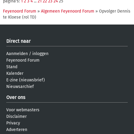
pagina's:
1
2
3
4
...
21
22
23
24
25
Feyenoord Forum
»
Algemeen Feyenoord Forum
» Opvolger Dennis
te Kloese (rol TD)
Direct naar
Aanmelden
/
inloggen
Feyenoord Forum
Stand
Kalender
E-zine (nieuwsbrief)
Nieuwsarchief
Over ons
Voor webmasters
Disclaimer
Privacy
Adverteren