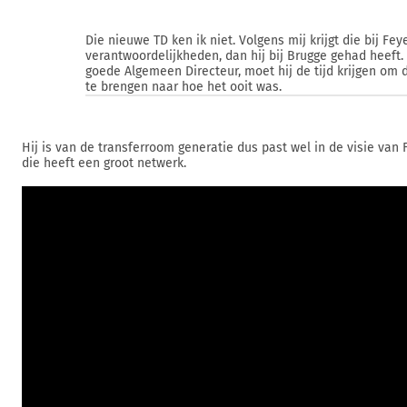
Die nieuwe TD ken ik niet. Volgens mij krijgt die bij F
verantwoordelijkheden, dan hij bij Brugge gehad heeft.
goede Algemeen Directeur, moet hij de tijd krijgen om 
te brengen naar hoe het ooit was.
Hij is van de transferroom generatie dus past wel in de visie van 
die heeft een groot netwerk.