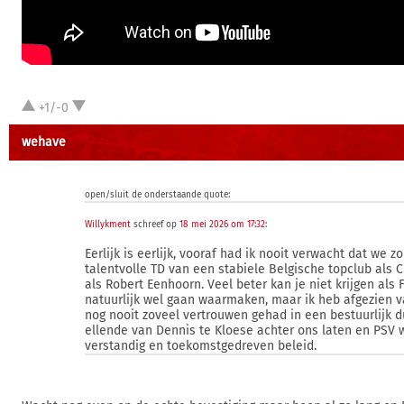
+1/-0
wehave
open/sluit de onderstaande quote:
Willykment
schreef op
18 mei 2026 om 17:32
:
Eerlijk is eerlijk, vooraf had ik nooit verwacht dat we
talentvolle TD van een stabiele Belgische topclub als 
als Robert Eenhoorn. Veel beter kan je niet krijgen als
natuurlijk wel gaan waarmaken, maar ik heb afgezien v
nog nooit zoveel vertrouwen gehad in een bestuurlijk 
ellende van Dennis te Kloese achter ons laten en PSV 
verstandig en toekomstgedreven beleid.