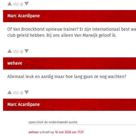
+1/-0
Marc Acardipane
Of Van Bronckhorst opnieuw trainer? Er zijn internationaal best 
club geleid hebben. Bij ons alleen Van Marwijk geloof ik.
+1/-0
wehave
Allemaal leuk en aardig maar hoe lang gaan ze nog wachten?
+1/-0
Marc Acardipane
open/sluit de onderstaande quote:
wehave
schreef op
16 mei 2026 om 17:37
: