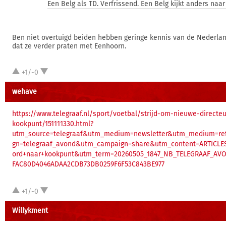
Een Belg als TD. Verfrissend. Een Belg kijkt anders naa
Ben niet overtuigd beiden hebben geringe kennis van de Nederlan
dat ze verder praten met Eenhoorn.
+1/-0
wehave
https://www.telegraaf.nl/sport/voetbal/strijd-om-nieuwe-directe
kookpunt/151111330.html?
utm_source=telegraaf&utm_medium=newsletter&utm_medium=re
gn=telegraaf_avond&utm_campaign=share&utm_content=ARTICLES
ord+naar+kookpunt&utm_term=20260505_1847_NB_TELEGRAAF_AV
FAC80D4046ADAA2CDB73DB0259F6F53C843BE977
+1/-0
Willykment