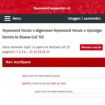
Menu
inloggen
|
aanmelden
Feyenoord Forum
»
Algemeen Feyenoord Forum
» Opvolger
Dennis te Kloese (rol TD)
Deze normale topic is open en bestaat uit 25
pagina's:
1
2
3
4
...
21
22
23
24
25
Marc Acardipane
open/sluit de onderstaande quote:
kees592
schreef op
05 mei 2026 om 16:23
:
open/sluit de onderstaande quote: