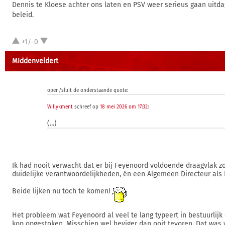
Dennis te Kloese achter ons laten en PSV weer serieus gaan uit
beleid.
+1/-0
MIddenveldert
open/sluit de onderstaande quote:
Willykment
schreef op
18 mei 2026 om 17:32
:
(...)
Ik had nooit verwacht dat er bij Feyenoord voldoende draagvlak z
duidelijke verantwoordelijkheden, én een Algemeen Directeur als
Beide lijken nu toch te komen!
Het probleem wat Feyenoord al veel te lang typeert in bestuurlijk
kop opgestoken. Misschien wel heviger dan ooit tevoren. Dat was 