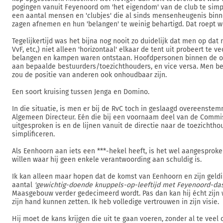
pogingen vanuit Feyenoord om 'het eigendom' van de club te simpl
een aantal mensen en 'clubjes' die al sinds mensenheugenis binne
zagen afnemen en hun 'belangen' te weinig behartigd. Dat roept w
Tegelijkertijd was het bijna nog nooit zo duidelijk dat men op dat 
VvF, etc,) niet alleen 'horizontaal' elkaar de tent uit probeert te v
belangen en kampen waren ontstaan. Hoofdpersonen binnen de o
aan bepaalde bestuurders/toezichthouders, en vice versa. Men be
zou de positie van anderen ook onhoudbaar zijn.
Een soort kruising tussen Jenga en Domino.
In die situatie, is men er bij de RvC toch in geslaagd overeenste
Algemeen Directeur. Eén die bij een voornaam deel van de Commiss
uitgesproken is en de lijnen vanuit de directie naar de toezichthou
simplificeren.
Als Eenhoorn aan iets een ***-hekel heeft, is het wel aangesproke
willen waar hij geen enkele verantwoording aan schuldig is.
Ik kan alleen maar hopen dat de komst van Eenhoorn en zijn geldi
aantal
'gewichtig-doende knuppels-op-leeftijd met Feyenoord-das
Maasgebouw verder gedecimeerd wordt. Pas dan kan hij écht zijn w
zijn hand kunnen zetten. Ik heb volledige vertrouwen in zijn visie.
Hij moet de kans krijgen die uit te gaan voeren, zonder al te veel