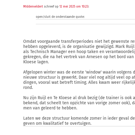
MIddenveldert
schreef op
12 mei 2025 om 10:23
:
open/sluit de onderstaande quote:
Omdat voorgaande transferperiodes niet het gewenste re
hebben opgeleverd, is de organisatie gewijzigd. Mark Ruijl
als Technisch Manager een hoop taken en verantwoordel
gekregen, die na het vertrek van Arnesen op het bord van 
Kloese lagen.
Afgelopen winter was de eerste 'window' waarin volgens d
nieuwe structuur is gewerkt. Daar viel nog altijd veel op af
dingen, vooral wat betreft timing. Alles kwam weer rijkelij
rond.
Nu zijn Ruijl en Te Kloese al druk bezig (de trainer is ook a
bekend, dat scheelt ten opzichte van vorige zomer ook), da
men van geleerd te hebben.
Laten we deze structuur komende zomer in ieder geval de
geven om kwalitatief te overtuigen.