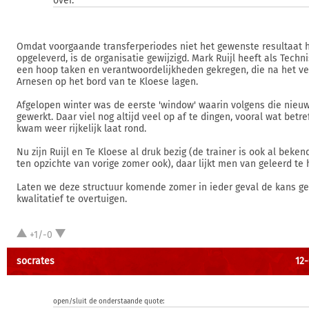
over.
Omdat voorgaande transferperiodes niet het gewenste resultaat
opgeleverd, is de organisatie gewijzigd. Mark Ruijl heeft als Tech
een hoop taken en verantwoordelijkheden gekregen, die na het ve
Arnesen op het bord van te Kloese lagen.
Afgelopen winter was de eerste 'window' waarin volgens die nieuw
gewerkt. Daar viel nog altijd veel op af te dingen, vooral wat betref
kwam weer rijkelijk laat rond.
Nu zijn Ruijl en Te Kloese al druk bezig (de trainer is ook al beken
ten opzichte van vorige zomer ook), daar lijkt men van geleerd te
Laten we deze structuur komende zomer in ieder geval de kans g
kwalitatief te overtuigen.
+1/-0
socrates
12-
open/sluit de onderstaande quote: