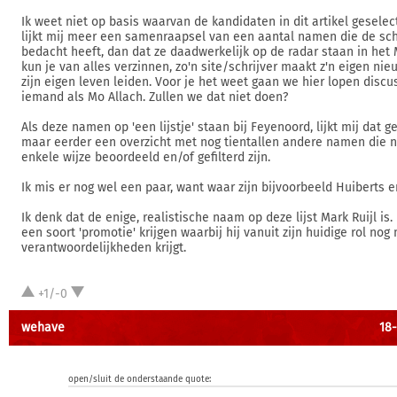
Ik weet niet op basis waarvan de kandidaten in dit artikel geselect
lijkt mij meer een samenraapsel van een aantal namen die de schr
bedacht heeft, dan dat ze daadwerkelijk op de radar staan in he
kun je van alles verzinnen, zo'n site/schrijver maakt z'n eigen ni
zijn eigen leven leiden. Voor je het weet gaan we hier lopen discu
iemand als Mo Allach. Zullen we dat niet doen?
Als deze namen op 'een lijstje' staan bij Feyenoord, lijkt mij dat ge
maar eerder een overzicht met nog tientallen andere namen die 
enkele wijze beoordeeld en/of gefilterd zijn.
Ik mis er nog wel een paar, want waar zijn bijvoorbeeld Huiberts
Ik denk dat de enige, realistische naam op deze lijst Mark Ruijl is. 
een soort 'promotie' krijgen waarbij hij vanuit zijn huidige rol nog
verantwoordelijkheden krijgt.
+1/-0
wehave
18-
open/sluit de onderstaande quote: