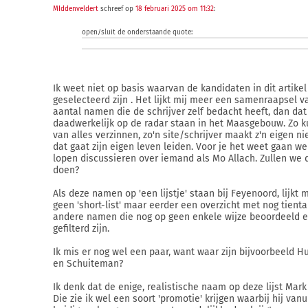
MIddenveldert
schreef op
18 februari 2025 om 11:32
:
open/sluit de onderstaande quote:
Ik weet niet op basis waarvan de kandidaten in dit artikel
geselecteerd zijn . Het lijkt mij meer een samenraapsel v
aantal namen die de schrijver zelf bedacht heeft, dan dat
daadwerkelijk op de radar staan in het Maasgebouw. Zo k
van alles verzinnen, zo'n site/schrijver maakt z'n eigen n
dat gaat zijn eigen leven leiden. Voor je het weet gaan we
lopen discussieren over iemand als Mo Allach. Zullen we d
doen?
Als deze namen op 'een lijstje' staan bij Feyenoord, lijkt m
geen 'short-list' maar eerder een overzicht met nog tienta
andere namen die nog op geen enkele wijze beoordeeld e
gefilterd zijn.
Ik mis er nog wel een paar, want waar zijn bijvoorbeeld H
en Schuiteman?
Ik denk dat de enige, realistische naam op deze lijst Mark R
Die zie ik wel een soort 'promotie' krijgen waarbij hij vanui