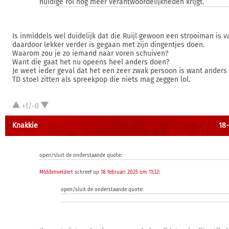
huidige rol nog meer verantwoordelijkheden krijgt.
Is inmiddels wel duidelijk dat die Ruijl gewoon een strooiman is v
daardoor lekker verder is gegaan met zijn dingentjes doen.
Waarom zou je zo iemand naar voren schuiven?
Want die gaat het nu opeens heel anders doen?
Je weet ieder geval dat het een zeer zwak persoon is want anders 
TD stoel zitten als spreekpop die niets mag zeggen lol.
+1/-0
Knakkie
18-
open/sluit de onderstaande quote:
MIddenveldert
schreef op
18 februari 2025 om 11:32
:
open/sluit de onderstaande quote: