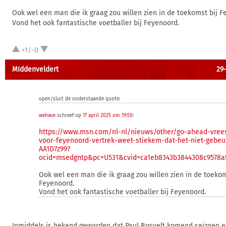
Ook wel een man die ik graag zou willen zien in de toekomst bij F
Vond het ook fantastische voetballer bij Feyenoord.
+1/-0
MIddenveldert
29-
open/sluit de onderstaande quote:
wehave
schreef op
17 april 2025 om 19:50
:
https://www.msn.com/nl-nl/nieuws/other/go-ahead-vrees
voor-feyenoord-vertrek-weet-stiekem-dat-het-niet-gebeur
AA1D7z99?
ocid=msedgntp&pc=U531&cvid=ca1eb8343b3844308c9578af
Ook wel een man die ik graag zou willen zien in de toekom
Feyenoord.
Vond het ook fantastische voetballer bij Feyenoord.
Inmiddels is bekend geworden dat Paul Bosvelt komend seizoen e