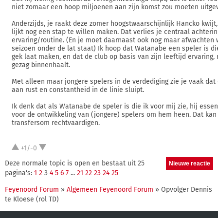
niet zomaar een hoop miljoenen aan zijn komst zou moeten uitge
Anderzijds, je raakt deze zomer hoogstwaarschijnlijk Hancko kwijt
lijkt nog een stap te willen maken. Dat verlies je centraal achterin
ervaring/routine. (En je moet daarnaast ook nog maar afwachten 
seizoen onder de lat staat) Ik hoop dat Watanabe een speler is die
gek laat maken, en dat de club op basis van zijn leeftijd ervaring,
gezag binnenhaalt.
Met alleen maar jongere spelers in de verdediging zie je vaak dat
aan rust en constantheid in de linie sluipt.
Ik denk dat als Watanabe de speler is die ik voor mij zie, hij essen
voor de ontwikkeling van (jongere) spelers om hem heen. Dat kan
transfersom rechtvaardigen.
+1/-0
Deze normale topic is open en bestaat uit 25
pagina's:
1
2
3
4
5
6
7
...
21
22
23
24
25
Feyenoord Forum
»
Algemeen Feyenoord Forum
» Opvolger Dennis
te Kloese (rol TD)