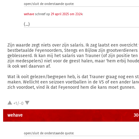
open/sluit de onderstaande quote:
wehave
schreef op
29 april 2025 om 23:24
:
(...)
Zijn waarde zegt niets over zijn salaris. Ik zag laatst een overzicht
bestbetaalde Feyenoorders, Stengs en Bijlow zijn grootverdieners
geblesseerd. Ik kan mij het salaris van Trauner (of zijn positie ten
zijn medespelers) niet voor de geest halen, maar 'hem erbij houd
ik ook wel daarvan af.
Wat ik ooit gelezen/begrepen heb, is dat Trauner graag nog een s
maken. Wellicht een seizoen voetballen in de VS of een ander land
zich voordoet, vind ik dat Feyenoord hem die kans moet gunnen.
+1/-0
wehave
30
open/sluit de onderstaande quote: