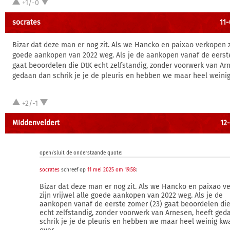
+1/-0
socrates
11-
Bizar dat deze man er nog zit. Als we Hancko en paixao verkopen zi
goede aankopen van 2022 weg. Als je de aankopen vanaf de eerst
gaat beoordelen die DtK echt zelfstandig, zonder voorwerk van Ar
gedaan dan schrik je je de pleuris en hebben we maar heel weinig 
+2/-1
MIddenveldert
12-
open/sluit de onderstaande quote:
socrates
schreef op
11 mei 2025 om 19:58
:
Bizar dat deze man er nog zit. Als we Hancko en paixao v
zijn vrijwel alle goede aankopen van 2022 weg. Als je de
aankopen vanaf de eerste zomer (23) gaat beoordelen die
echt zelfstandig, zonder voorwerk van Arnesen, heeft ged
schrik je je de pleuris en hebben we maar heel weinig kwa