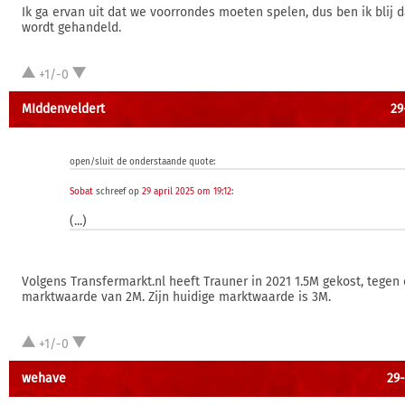
Ik ga ervan uit dat we voorrondes moeten spelen, dus ben ik blij d
wordt gehandeld.
+1/-0
MIddenveldert
29
open/sluit de onderstaande quote:
Sobat
schreef op
29 april 2025 om 19:12
:
(...)
Volgens Transfermarkt.nl heeft Trauner in 2021 1.5M gekost, tegen
marktwaarde van 2M. Zijn huidige marktwaarde is 3M.
+1/-0
wehave
29-