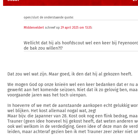
open/sluit de onderstaande quote:
MIddenveldert
schreef op
29 april 2025 om 13:35
:
Wellicht dat hij als hoofdscout wel een keer bij Feyenoor
de bak zou willen?!?
Dat zou wel wat zijn. Maar goed, ik den dat hij al gekozen heeft.
We mogen God op onze knieën wel een keer bedanken dat er nu al
gewerkt aan het komende seizoen. Niet dat ik zo gelovig ben, maa
voorgaande jaren was het toch uienpan.
In hoeverre of we met de aanstaande aankopen echt gelukkig wo
wel blijken. Het kost allemaal nogal wat, zeg!
Maar bijv. die Japanner van 28. Kost ook nog een flink bedrag, ma
Trauner (geen idee hoeveel hij gekost heeft, dat weten anderen we
ook wel welkom in de verdediging. Geen idee of deze man de verd
leiden, maar achteraf gezien ben ik met Trauner zeer zeker niet o