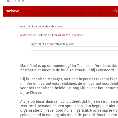
+1/-0
wehave
18-
open/sluit de onderstaande quote:
MIddenveldert
schreef op
18 februari 2025 om 13:56
:
open/sluit de onderstaande quote:
Mark Ruijl is op dit moment géén Technisch Directeur, dez
bestaat niet meer in de huidige structuur bij Feyenoord.
Hij is Technisch Manager, met een beperkter takenpakket
minder eindverantwoordelijkheid, de eindverantwoordelij
voor het technische beleid ligt nog altijd voor het leeuwe
bij te Kloese.
Als je op basis daarvan concludeert dat hij een stroman i
zeer zwak persoon en een spreekpop; dan begrijp je niet 
organisatie bij Feyenoord nu is ingericht. Noch snap je ho
gelaagdheid in een organisatie in de praktijk functioneert