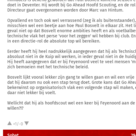
doet in Deventer. Hij wordt bij Go Ahead Hoofd Scouting, en de ro
Directeur gaat overgenomen worden door Marc van Hintum.
Opvallend en toch ook wel verrassend (zeg ik als buitenstaander),
misschien wel een beetje aan hoe Paul Bosvelt in elkaar zit. Het lij
geval niet op dat Bosvelt enorme ambities heeft en als voetbalbe
technische vlak het perse 'voor het zeggen' wil hebben bij club. En
in een directie-rol de absolute top wil bereiken.
Eerder heeft hij heel nadrukkelijk aangegeven dat hij als Technisc
absoluut niet in de Kuip wil werken, in ieder geval niet in de huidi
Hij heeft aangegeven dat er bij Feyenoord veel te veel mensen 'm
zich bemoeien met het technische beleid.
Bosvelt lijkt vooral lekker zijn gang te willen gaan en wil een vrije
dat hij daarom nu ook een stap terug doet. Grote kans dat Go Ahe
bekerwinst op organisatorisch vlak een volgende stap wil maken, 
daar niet lekker bij voelt.
Wellicht dat hij als hoofdscout wel een keer bij Feyenoord aan de
willen?!?
+1/-0
Sobat
29