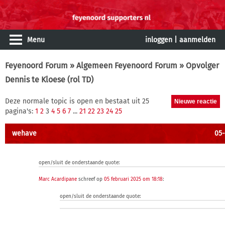
Menu
inloggen
|
aanmelden
Feyenoord Forum
»
Algemeen Feyenoord Forum
» Opvolger
Dennis te Kloese (rol TD)
Deze normale topic is open en bestaat uit 25
pagina's:
1
2
3
4
5
6
7
...
21
22
23
24
25
wehave
05-
open/sluit de onderstaande quote:
Marc Acardipane
schreef op
05 februari 2025 om 18:18
:
open/sluit de onderstaande quote: