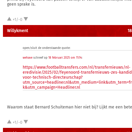
geen sprake is.
+1/-0
Willykment
18
open/sluit de onderstaande quote:
wehave
schreef op
18 februari 2025 om 11:14
:
https://www.footballtransfers.com/nl/transfernieuws/nl-
eredivisie/2025/02/feyenoord-transfernieuws-zes-kandid
voor-technisch-directeurschap?
utm_source=headliner.nl&utm_medium=link&utm_term=fr
k&utm_campaign=Headliner.nl
Waarom staat Bernard Schuiteman hier niet bij? Lijkt me een bete
+1/-0