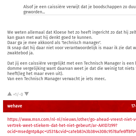
Alsof je een caissière verwijt dat je boodschappen zo duur
geworden...
We weten allemaal dat Kloese het zo heeft ingericht zo dat hij zel
kan gaan met wat hij denkt goed te kunnen.
Daar ga je mee akkoord als 'technisch manager'.
Ik snap dat hij daar niet voor verantwoordelijk is maar ik zie dat 
zwaktebod ja.
Dat jij een caissière vergelijkt met een Technisch Manager is een
domme vergelijking want daarvan weet je dat die weinig tot niets
heeft(leg het maar even uit).
Van een Technisch Manager verwacht je iets meer..
+1/-0
wehave
17
https://www.msn.com/nl-nl/nieuws/other/go-ahead-vreest-niet-v
vertrek-weet-stiekem-dat-het-niet-gebeurt/ar-AA1D7z99?
ocid=msedgntp&pc=U531&cvid=ca1eb8343b3844308c9578afe6ff8f0