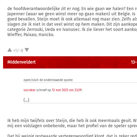
de hoofdverantwoordelijke zit er nog. En wie gaan we halen? Een r
Japenner (waar we geen winst meer op gaan maken) uit Belgie. Is
goed bevallen. Steijn moet ik ook allemaal nog maar zien. Zelfs als
slagen zie ik niet in dat veel winst op hem maken. Dit zijn aankop
categorie Zerrouki, Ueda en Ivanusec. Ik zie liever het soort aanko
Wieffer, Paixao, Hancko.
+1/-0
MIddenveldert
13-
open/sluit de onderstaande quote:
socrates
schreef op
12 mei 2025 om 23:29
:
(...)
Ik heb mijn twijfels over Steijn, die heb ik ook meermaals geuit. 
mij een volslagen onbekende, maar het profiel van de speler spre
Dat hij weinig restwaarde vertegenwoordigd klopt, dat is zeker r