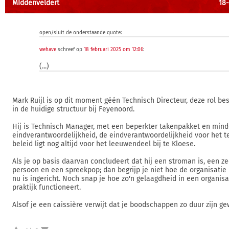
MIddenveldert
18-
open/sluit de onderstaande quote:
wehave
schreef op
18 februari 2025 om 12:06
:
(...)
Mark Ruijl is op dit moment géén Technisch Directeur, deze rol be
in de huidige structuur bij Feyenoord.
Hij is Technisch Manager, met een beperkter takenpakket en mind
eindverantwoordelijkheid, de eindverantwoordelijkheid voor het 
beleid ligt nog altijd voor het leeuwendeel bij te Kloese.
Als je op basis daarvan concludeert dat hij een stroman is, een z
persoon en een spreekpop; dan begrijp je niet hoe de organisatie
nu is ingericht. Noch snap je hoe zo'n gelaagdheid in een organisa
praktijk functioneert.
Alsof je een caissière verwijt dat je boodschappen zo duur zijn ge