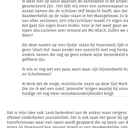
Ik weet niet op basis waarvan de kandidaten in dit artikel
geselecteerd zijn . Het lijkt mij meer een samenraapsel v
aantal namen die de schrijver zelf bedacht heeft, dan dat
daadwerkelijk op de radar staan in het Maasgebouw. Zo k
van alles verzinnen, zo'n site/schrijver maakt z'n eigen n
dat gaat zijn eigen leven leiden. Voor je het weet gaan we
lopen discussieren over iemand als Mo Allach. Zullen we d
doen?
Als deze namen op 'een lijstje' staan bij Feyenoord, lijkt m
geen 'short-list' maar eerder een overzicht met nog tienta
andere namen die nog op geen enkele wijze beoordeeld e
gefilterd zijn.
Ik mis er nog wel een paar, want waar zijn bijvoorbeeld H
en Schuiteman?
Ik denk dat de enige, realistische naam op deze lijst Mark R
Die zie ik wel een soort 'promotie' krijgen waarbij hij vanui
huidige rol nog meer verantwoordelijkheden krijgt.
Dat is mijn idee ook. Leuk bedenksel van de auteur maar nergens
oftewel zolderkamer journalistiek. Dat is ook vaak het geval bij zg
transfernieuws waar een naam wordt geopperd die op basis van d
prima bij Feyenoord kan passen terwijl er van daadwerkelijke int