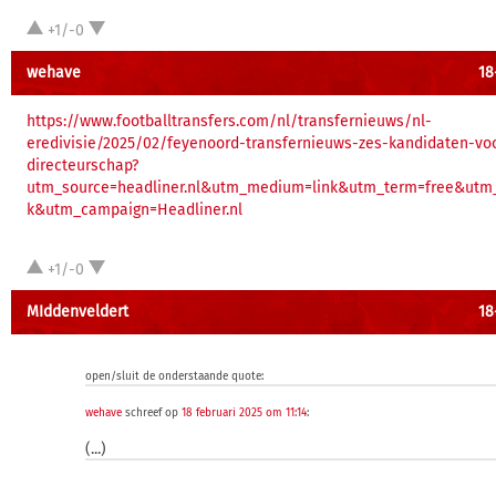
+1/-0
wehave
18
https://www.footballtransfers.com/nl/transfernieuws/nl-
eredivisie/2025/02/feyenoord-transfernieuws-zes-kandidaten-vo
directeurschap?
utm_source=headliner.nl&utm_medium=link&utm_term=free&utm_
k&utm_campaign=Headliner.nl
+1/-0
MIddenveldert
18
open/sluit de onderstaande quote:
wehave
schreef op
18 februari 2025 om 11:14
:
(...)