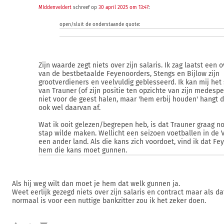
MIddenveldert
schreef op
30 april 2025 om 13:47
:
open/sluit de onderstaande quote:
Zijn waarde zegt niets over zijn salaris. Ik zag laatst een o
van de bestbetaalde Feyenoorders, Stengs en Bijlow zijn
grootverdieners en veelvuldig geblesseerd. Ik kan mij het 
van Trauner (of zijn positie ten opzichte van zijn medespe
niet voor de geest halen, maar 'hem erbij houden' hangt d
ook wel daarvan af.
Wat ik ooit gelezen/begrepen heb, is dat Trauner graag n
stap wilde maken. Wellicht een seizoen voetballen in de 
een ander land. Als die kans zich voordoet, vind ik dat Fe
hem die kans moet gunnen.
Als hij weg wilt dan moet je hem dat welk gunnen ja.
Weet eerlijk gezegd niets over zijn salaris en contract maar als da
normaal is voor een nuttige bankzitter zou ik het zeker doen.