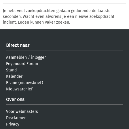
Je hebt veel zoekopdrachten gedaan gedurende de laatste
seconden. Wacht even alvorens je een nieuwe zoekopdracht
indient. Leden kunnen vaker zoeken.
Direct naar
Aanmelden
/
inloggen
Feyenoord Forum
Stand
Kalender
E-zine (nieuwsbrief)
Nieuwsarchief
Over ons
Voor webmasters
Disclaimer
Privacy