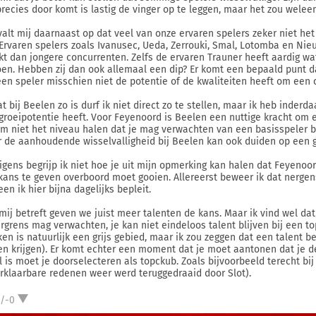
precies door komt is lastig de vinger op te leggen, maar het zou wele
valt mij daarnaast op dat veel van onze ervaren spelers zeker niet he
. Ervaren spelers zoals Ivanusec, Ueda, Zerrouki, Smal, Lotomba en Ni
kt dan jongere concurrenten. Zelfs de ervaren Trauner heeft aardig wa
oen. Hebben zij dan ook allemaal een dip? Er komt een bepaald punt d
een speler misschien niet de potentie of de kwaliteiten heeft om een 
at bij Beelen zo is durf ik niet direct zo te stellen, maar ik heb inder
groeipotentie heeft. Voor Feyenoord is Beelen een nuttige kracht om 
em niet het niveau halen dat je mag verwachten van een basisspeler b
 de aanhoudende wisselvalligheid bij Beelen kan ook duiden op een g
igens begrijp ik niet hoe je uit mijn opmerking kan halen dat Feyenoo
kans te geven overboord moet gooien. Allereerst beweer ik dat nergen
en ik hier bijna dagelijks bepleit.
mij betreft geven we juist meer talenten de kans. Maar ik vind wel 
rgrens mag verwachten, je kan niet eindeloos talent blijven bij een t
ken is natuurlijk een grijs gebied, maar ik zou zeggen dat een talent 
ven krijgen). Er komt echter een moment dat je moet aantonen dat je de 
l is moet je doorselecteren als topckub. Zoals bijvoorbeeld terecht 
rklaarbare redenen weer werd teruggedraaid door Slot).
1/-0