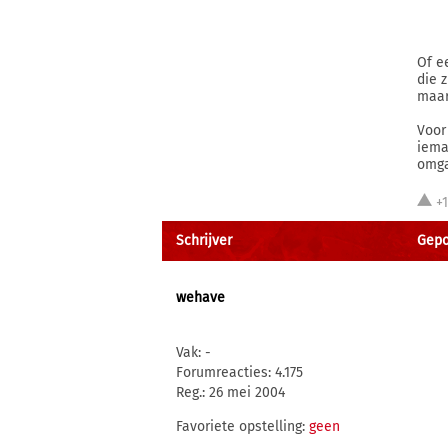
Of e
die 
maar
Voor
iema
omga
+
Schrijver
Gepo
wehave
Vak: -
Forumreacties: 4.175
Reg.: 26 mei 2004
Favoriete opstelling:
geen