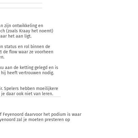
an zijn ontwikkeling en
zich (zoals Kraay het noemt)
aar het aan ligt.
n status en rol binnen de
gt de flow waar ze voorheen
en.
ku aan de ketting gelegd en is
 hij heeft vertrouwen nodig.
ir. Spelers hebben moeilijkere
je daar ook niet van leren.
 of Feyenoord daarvoor het podium is waar
eyenoord zal je moeten presteren op