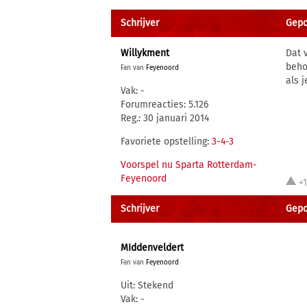
Schrijver
Gepo
Willykment
Dat 
beho
Fan van
Feyenoord
als j
Vak: -
Forumreacties: 5.126
Reg.: 30 januari 2014
Favoriete opstelling:
3-4-3
Voorspel nu Sparta Rotterdam-
Feyenoord
+
Schrijver
Gepo
MIddenveldert
Fan van
Feyenoord
Uit: Stekend
Vak: -