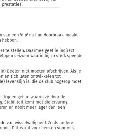
 prestaties.
en van een 'dip' na hun doorbraak, maakt
an hebben.
et te stellen. Daarmee geef je indirect
elopen seizoen waarin hij zo sterk speelde
ijn) Beelen niet moeten afschrijven. Als je
n en zich laten ontwikkelen tot
e) levenslijn is, die de club hogerop moet
dstrijden gehad waarin ze door de
. Stabiliteit komt met die ervaring.
teren en nooit meer lager dan 'een
de van wisselvalligheid. Zoals andere
iode. Dat is kut voor hem en voor ons,