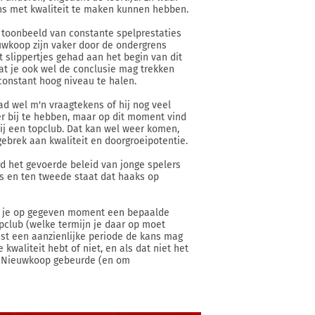
ens met kwaliteit te maken kunnen hebben.
t toonbeeld van constante spelprestaties
euwkoop zijn vaker door de ondergrens
t slippertjes gehad aan het begin van dit
at je ook wel de conclusie mag trekken
constant hoog niveau te halen.
daad wel m'n vraagtekens of hij nog veel
er bij te hebben, maar op dit moment vind
ij een topclub. Dat kan wel weer komen,
ebrek aan kwaliteit en doorgroeipotentie.
rd het gevoerde beleid van jonge spelers
s en ten tweede staat dat haaks op
dat je op gegeven moment een bepaalde
opclub (welke termijn je daar op moet
best een aanzienlijke periode de kans mag
kwaliteit hebt of niet, en als dat niet het
bij Nieuwkoop gebeurde (en om