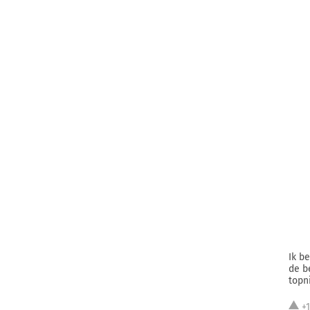
Ik b
de b
topn
+