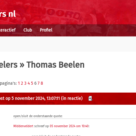
teractief
Club
Profiel
elers
» Thomas Beelen
 pagina's:
1
2
3
4
5
6
7
8
st op 5 november 2024, 13:07:11
(in reactie)
open/sluit de onderstaande quote:
MIddenveldert
schreef op
05 november 2024 om 10:40
: