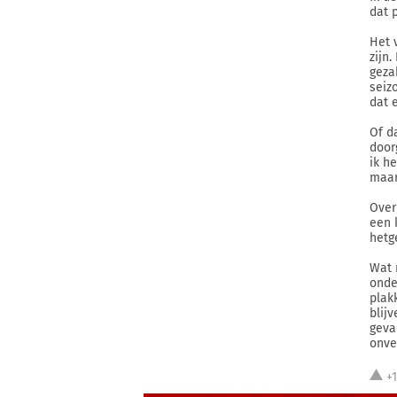
dat 
Het 
zijn
geza
seiz
dat 
Of d
door
ik h
maar
Over
een 
hetge
Wat 
onde
plak
blij
geva
onve
+