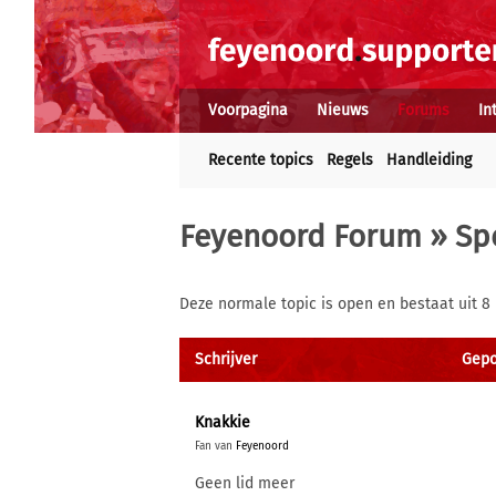
Voorpagina
Nieuws
Forums
In
Recente topics
Regels
Handleiding
Feyenoord Forum
»
Sp
Deze normale topic is open en bestaat uit 8
Schrijver
Gepo
Knakkie
Fan van
Feyenoord
Geen lid meer