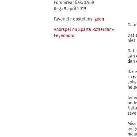
Forumreacties: 3.909
Reg.: 9 april 2019
Favoriete opstelling:
geen
Daar
Voorspel nu Sparta Rotterdam-
Dat 
Feyenoord
niet
Dat 
aan 
dan 
Ik d
zo g
volw
help
Iede
onde
Natu
zeve
Miss
jong
maar