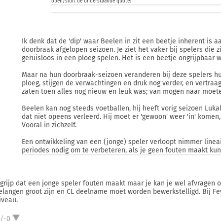
open/sluit de onderstaande quote:
Ik denk dat de 'dip' waar Beelen in zit een beetje inherent is a
doorbraak afgelopen seizoen. Je ziet het vaker bij spelers die 
geruisloos in een ploeg spelen. Het is een beetje ongrijpbaar w
Maar na hun doorbraak-seizoen veranderen bij deze spelers hu
ploeg, stijgen de verwachtingen en druk nog verder, en vertraa
zaten toen alles nog nieuw en leuk was; van mogen naar moet
Beelen kan nog steeds voetballen, hij heeft vorig seizoen Luka
dat niet opeens verleerd. Hij moet er 'gewoon' weer 'in' komen,
Vooral in zichzelf.
Een ontwikkeling van een (jonge) speler verloopt nimmer linea
periodes nodig om te verbeteren, als je geen fouten maakt kun 
egrijp dat een jonge speler fouten maakt maar je kan je wel afvragen
elangen groot zijn en CL deelname moet worden bewerkstelligd. Bij F
iveau.
1/-0