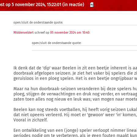
st op 5 november 2024, 15:22:01
(in reactie)
open/sluit de onderstaande quote:
MIddenveldert
schreef op
05 november 2024 om 10:40
:
open/sluit de onderstaande quote:
Ik denk dat de 'dip' waar Beelen in zit een beetje inherent is a
doorbraak afgelopen seizoen. Je ziet het vaker bij spelers die 
geruisloos in een ploeg spelen. Het is een beetje ongrijpbaar w
Maar na hun doorbraak-seizoen veranderen bij deze spelers hu
ploeg, stijgen de verwachtingen en druk nog verder, en vertraa
zaten toen alles nog nieuw en leuk was; van mogen naar moet
Beelen kan nog steeds voetballen, hij heeft vorig seizoen Luka
dat niet opeens verleerd. Hij moet er 'gewoon' weer 'in' komen,
Vooral in zichzelf.
Een ontwikkeling van een (jonge) speler verloopt nimmer linea
periodes nodig om te verbeteren, als je geen fouten maakt kun 