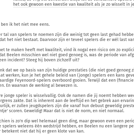
het ook gewoon een kwestie van kwaliteit als je zo wisselt in je
 ben ik het niet mee eens.
er tal van spelers te noemen zijn die weinig tot geen last gehad hebb
 dat het niet bestaat. Daarvoor zijn er teveel spelers die er wél last v
het te maken heeft met kwaliteit, vind ik nogal een risico om zo explici
dat Beelen misschien wel niet goed genoeg is, was de periode van afg
een incident? Steeg hij boven zichzelf uit?
enk dat we op basis van zijn huidige prestaties (die niet goed genoeg z
aat werken, kun je het gehele beleid van (jonge) spelers een kans geve
aardige Feyenoord-spelers overboord gooien. Terwijl dat een (financiel
en. En waarvan de werking al bewezen is.
re jonge speler is wisselvallig. Ook de namen die jij noemt hebben we
rgrens zakte. Dat is inherent aan de leeftijd en het gebrek aan ervaring
urlijk, er zullen jeugdspelers zijn die vanaf hun debuut geweldig pres
ntje' scoren. Geweldig! Maar dat is niet de norm, en niet normaal.
chien is zo'n dip wel helemaal geen ding, maar gewoon even een perio
e spelers weleens één wedstrijd hebben, en Beelen nu een langere per
 betekent niet dat hij er geen klote van kan.