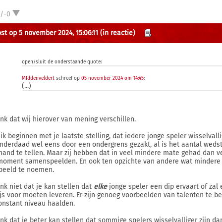
1/-0
st op 5 november 2024, 15:06:11
(in reactie)
open/sluit de onderstaande quote:
MIddenveldert
schreef op
05 november 2024 om 14:45
:
(...)
enk dat wij hierover van mening verschillen.
 ik beginnen met je laatste stelling, dat iedere jonge speler wisselva
 inderdaad wel eens door een ondergrens gezakt, al is het aantal weds
hand te tellen. Maar zij hebben dat in veel mindere mate gehad dan ve
moment samenspeelden. En ook ten opzichte van andere wat mindere t
beeld te noemen.
enk niet dat je kan stellen dat
elke
jonge speler een dip ervaart of zal 
js voor moeten leveren. Er zijn genoeg voorbeelden van talenten te 
onstant niveau haalden.
enk dat je beter kan stellen dat sommige spelers wisselvalliger zijn da