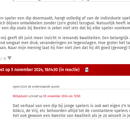
en speler een dip doormaakt, hangt volledig af van de individuele spele
zich blijven ontwikkelen zonder (zo'n grote) terugval. Natuurlijk heeft
 een dip zoals bij Beelen is zeker niet iets dat bij elke speler voorkom
 mij geeft dit juist meer inzicht in iemands kwaliteiten. Een belangrijk
nd omgaat met druk, veranderingen en tegenslagen. Hoe groter het ta
an. Naar mijn mening laat hij hier niet zien dat hij dit goed (genoeg) 
1/-0
st op 5 november 2024, 16:14:30
(in reactie)
open/sluit de onderstaande quote:
Willykment
schreef op
05 november 2024 om 13:50
:
Dat verhaal van een dip bij jonge spelers is ook wel eigen z'n 
Kökcü, de Vrij, etc behoorden altijd tot de constantere spelers 
het ook gewoon een kwestie van kwaliteit als je zo wisselt in je