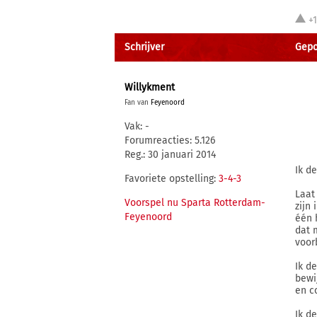
+
Schrijver
Gepo
Willykment
Fan van
Feyenoord
Vak: -
Forumreacties: 5.126
Reg.: 30 januari 2014
Ik d
Favoriete opstelling:
3-4-3
Laat
Voorspel nu Sparta Rotterdam-
zijn
Feyenoord
één 
dat 
voor
Ik d
bewi
en c
Ik d