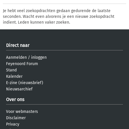
Je hebt veel zoekopdrachten gedaan gedurende de laatste
seconden. Wacht even alvorens je een nieuwe zoekopdracht
indient. Leden kunnen vaker zoeken.
Direct naar
Aanmelden
/
inloggen
Feyenoord Forum
Stand
Kalender
E-zine (nieuwsbrief)
Nieuwsarchief
Over ons
Voor webmasters
Disclaimer
Privacy