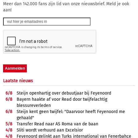
Meer dan 142.000 fans zijn lid van onze nieuwsbrief. Meld je ook
aan!
Laatste nieuws
6/
8
Steijn openhartig over debuutjaar bij Feyenoord
6/
8
Bayern haakte af voor Read door twijfelachtig
blessureverleden
6/
8
Steijn kent geen twijfel: "Daarvoor heeft Feyenoord me
gehaald"
5/
8
Transfer Read naar AS Roma van de baan
4/
8
Sliti wordt verhuurd aan Excelsior
4/
8
Feyenoord gelinkt aan Turks international van Fenerbahçe