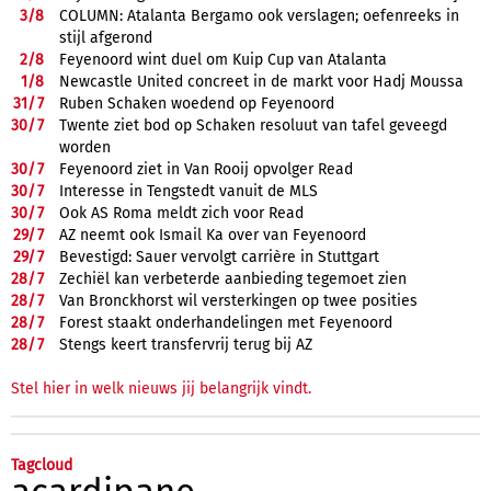
3/
8
COLUMN: Atalanta Bergamo ook verslagen; oefenreeks in
stijl afgerond
2/
8
Feyenoord wint duel om Kuip Cup van Atalanta
1/
8
Newcastle United concreet in de markt voor Hadj Moussa
31/
7
Ruben Schaken woedend op Feyenoord
30/
7
Twente ziet bod op Schaken resoluut van tafel geveegd
worden
30/
7
Feyenoord ziet in Van Rooij opvolger Read
30/
7
Interesse in Tengstedt vanuit de MLS
30/
7
Ook AS Roma meldt zich voor Read
29/
7
AZ neemt ook Ismail Ka over van Feyenoord
29/
7
Bevestigd: Sauer vervolgt carrière in Stuttgart
28/
7
Zechiël kan verbeterde aanbieding tegemoet zien
28/
7
Van Bronckhorst wil versterkingen op twee posities
28/
7
Forest staakt onderhandelingen met Feyenoord
28/
7
Stengs keert transfervrij terug bij AZ
Stel hier in welk nieuws jij belangrijk vindt.
Tagcloud