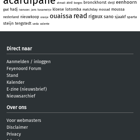
acardipane
eenhoorn
bronckhorst
deijl
aivd
borges
ahmadi
lotomba
hadj
kloese
moussa
matchday
gaal
mossad
ivanusec
jans
kasanwirjo
read
ouaissa
rigaux
sano
sjaakf
nieuwkoop
nederland
sparta
oranje
steijn
tengstedt
ueda
valente
Direct naar
Aanmelden
/
inloggen
Feyenoord Forum
Stand
Kalender
E-zine (nieuwsbrief)
Nieuwsarchief
Over ons
Voor webmasters
Disclaimer
Privacy