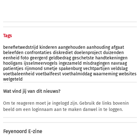
Tags
benefietwedstrijd
kinderen
aangehouden
aanhouding
afgaat
beleefden
confrontaties
diskrediet
doelenproject
duizenden
eenheid
foto
geergerd
geldbedrag
geschetste
handtekeningen
hooligans
ijsselmeervogels
ingezameld
misdragingen
navraag
patientjes
rijnmond
smetje
spakenburg
vechtpartijen
veldslag
voetbaleenheid
voetbalfeest
voethalmiddag
waarneming
websites
welgeteld
Wat vind jij van dit nieuws?
Om te reageren moet je ingelogd zijn. Gebruik de links bovenin
beeld om een loginnaam aan te maken danwel in te loggen.
Feyenoord E-zine