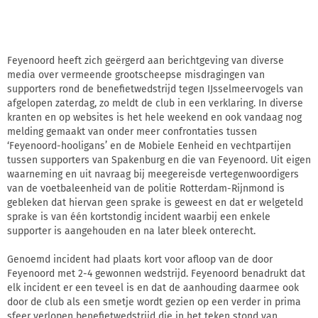
Feyenoord heeft zich geërgerd aan berichtgeving van diverse
media over vermeende grootscheepse misdragingen van
supporters rond de benefietwedstrijd tegen IJsselmeervogels van
afgelopen zaterdag, zo meldt de club in een verklaring. In diverse
kranten en op websites is het hele weekend en ook vandaag nog
melding gemaakt van onder meer confrontaties tussen
‘Feyenoord-hooligans’ en de Mobiele Eenheid en vechtpartijen
tussen supporters van Spakenburg en die van Feyenoord. Uit eigen
waarneming en uit navraag bij meegereisde vertegenwoordigers
van de voetbaleenheid van de politie Rotterdam-Rijnmond is
gebleken dat hiervan geen sprake is geweest en dat er welgeteld
sprake is van één kortstondig incident waarbij een enkele
supporter is aangehouden en na later bleek onterecht.
Genoemd incident had plaats kort voor afloop van de door
Feyenoord met 2-4 gewonnen wedstrijd. Feyenoord benadrukt dat
elk incident er een teveel is en dat de aanhouding daarmee ook
door de club als een smetje wordt gezien op een verder in prima
sfeer verlopen benefietwedstrijd die in het teken stond van