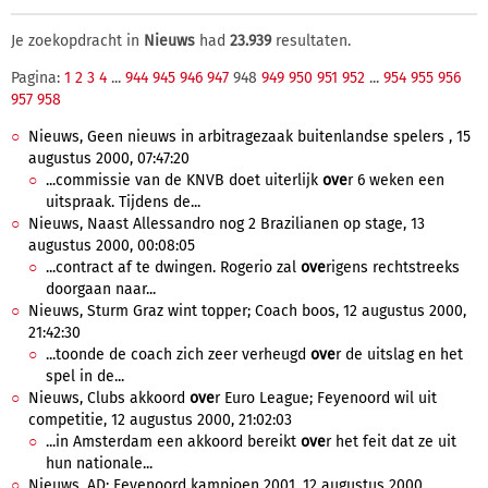
Je zoekopdracht in
Nieuws
had
23.939
resultaten.
Pagina:
1
2
3
4
...
944
945
946
947
948
949
950
951
952
...
954
955
956
957
958
Nieuws, Geen nieuws in arbitragezaak buitenlandse spelers , 15
augustus 2000, 07:47:20
...commissie van de KNVB doet uiterlijk
ove
r 6 weken een
uitspraak. Tijdens de...
Nieuws, Naast Allessandro nog 2 Brazilianen op stage, 13
augustus 2000, 00:08:05
...contract af te dwingen. Rogerio zal
ove
rigens rechtstreeks
doorgaan naar...
Nieuws, Sturm Graz wint topper; Coach boos, 12 augustus 2000,
21:42:30
...toonde de coach zich zeer verheugd
ove
r de uitslag en het
spel in de...
Nieuws, Clubs akkoord
ove
r Euro League; Feyenoord wil uit
competitie, 12 augustus 2000, 21:02:03
...in Amsterdam een akkoord bereikt
ove
r het feit dat ze uit
hun nationale...
Nieuws, AD: Feyenoord kampioen 2001, 12 augustus 2000,