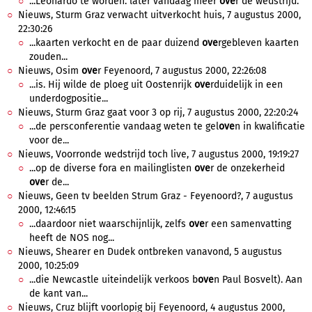
...Leonardo te worden. later vandaag meer
ove
r de wedstrijd.
Nieuws, Sturm Graz verwacht uitverkocht huis, 7 augustus 2000,
22:30:26
...kaarten verkocht en de paar duizend
ove
rgebleven kaarten
zouden...
Nieuws, Osim
ove
r Feyenoord, 7 augustus 2000, 22:26:08
...is. Hij wilde de ploeg uit Oostenrijk
ove
rduidelijk in een
underdogpositie...
Nieuws, Sturm Graz gaat voor 3 op rij, 7 augustus 2000, 22:20:24
...de persconferentie vandaag weten te gel
ove
n in kwalificatie
voor de...
Nieuws, Voorronde wedstrijd toch live, 7 augustus 2000, 19:19:27
...op de diverse fora en mailinglisten
ove
r de onzekerheid
ove
r de...
Nieuws, Geen tv beelden Strum Graz - Feyenoord?, 7 augustus
2000, 12:46:15
...daardoor niet waarschijnlijk, zelfs
ove
r een samenvatting
heeft de NOS nog...
Nieuws, Shearer en Dudek ontbreken vanavond, 5 augustus
2000, 10:25:09
...die Newcastle uiteindelijk verkoos b
ove
n Paul Bosvelt). Aan
de kant van...
Nieuws, Cruz blijft voorlopig bij Feyenoord, 4 augustus 2000,