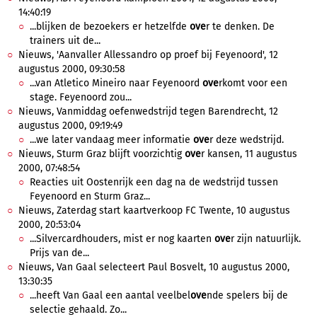
14:40:19
...blijken de bezoekers er hetzelfde
ove
r te denken. De
trainers uit de...
Nieuws, 'Aanvaller Allessandro op proef bij Feyenoord', 12
augustus 2000, 09:30:58
...van Atletico Mineiro naar Feyenoord
ove
rkomt voor een
stage. Feyenoord zou...
Nieuws, Vanmiddag oefenwedstrijd tegen Barendrecht, 12
augustus 2000, 09:19:49
...we later vandaag meer informatie
ove
r deze wedstrijd.
Nieuws, Sturm Graz blijft voorzichtig
ove
r kansen, 11 augustus
2000, 07:48:54
Reacties uit Oostenrijk een dag na de wedstrijd tussen
Feyenoord en Sturm Graz...
Nieuws, Zaterdag start kaartverkoop FC Twente, 10 augustus
2000, 20:53:04
...Silvercardhouders, mist er nog kaarten
ove
r zijn natuurlijk.
Prijs van de...
Nieuws, Van Gaal selecteert Paul Bosvelt, 10 augustus 2000,
13:30:35
...heeft Van Gaal een aantal veelbel
ove
nde spelers bij de
selectie gehaald. Zo...