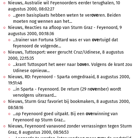
Nieuws, Australie wil Feyenoorders eerder terughalen, 10
augustus 2000, 08:02:27
...geen basisplaats hebben weten te ver
ove
ren. Beiden
moeten nog wennen aan het...
Nieuws, Reacties na afloop van Sturm Graz - Feyenoord, 9
augustus 2000, 00:18:36
...trainer van Fortuna Sittard was er van
ove
rtuigd dat
feyenoord de volgende...
Nieuws, Tuttosport: weer gerucht Cruz/Udinese, 8 augustus
2000, 22:15:35
...krant Tuttosport het weer naar b
ove
n. Volgens de krant zou
Udinese opnieuw...
Nieuws, RD: Feyenoord - Sparta omgedraaid, 8 augustus 2000,
19:51:48
...in Sparta - Feyenoord. De return (29 n
ove
mber) wordt
vervolgens uiteraard...
Nieuws, Sturm Graz favoriet bij bookmakers, 8 augustus 2000,
08:58:16
...op Feyenoord goed uitpakt. Bij een
ove
rwinning van
Feyenoord op Sturm Graz...
Nieuws, Feyenoord vanavond zonder verrassingen tegen Sturm
Graz, 8 augustus 2000, 08:56:53