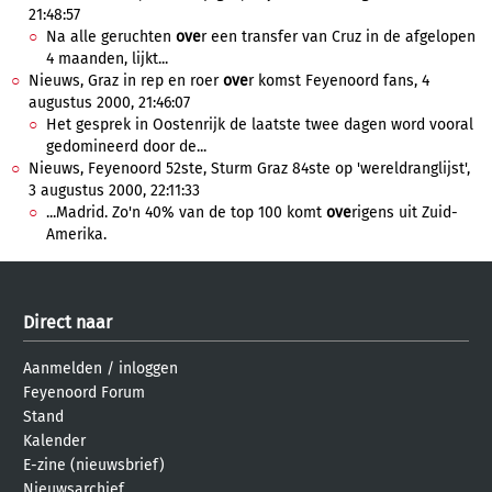
21:48:57
Na alle geruchten
ove
r een transfer van Cruz in de afgelopen
4 maanden, lijkt...
Nieuws, Graz in rep en roer
ove
r komst Feyenoord fans, 4
augustus 2000, 21:46:07
Het gesprek in Oostenrijk de laatste twee dagen word vooral
gedomineerd door de...
Nieuws, Feyenoord 52ste, Sturm Graz 84ste op 'wereldranglijst',
3 augustus 2000, 22:11:33
...Madrid. Zo'n 40% van de top 100 komt
ove
rigens uit Zuid-
Amerika.
Direct naar
Aanmelden
/
inloggen
Feyenoord Forum
Stand
Kalender
E-zine (nieuwsbrief)
Nieuwsarchief