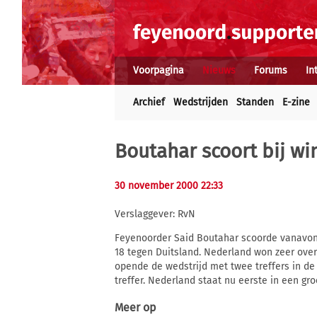
Voorpagina
Nieuws
Forums
In
Archief
Wedstrijden
Standen
E-zine
Boutahar scoort bij wi
30 november 2000 22:33
Verslaggever: RvN
Feyenoorder Said Boutahar scoorde vanavond 
18 tegen Duitsland. Nederland won zeer over
opende de wedstrijd met twee treffers in de
treffer. Nederland staat nu eerste in een gro
Meer op