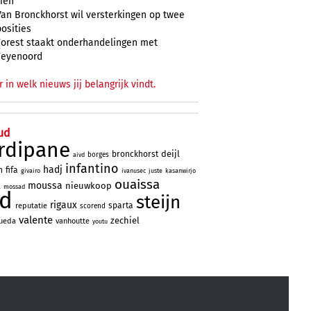
zien
Van Bronckhorst wil versterkingen op twee
posities
Forest staakt onderhandelingen met
Feyenoord
r in welk nieuws jij belangrijk vindt.
ud
rdipane
deijl
bronckhorst
borges
aivd
infantino
hadj
n
fifa
givairo
ivanusec
juste
kasanwirjo
ouaissa
moussa
a
nieuwkoop
mossad
ad
steijn
rigaux
sparta
reputatie
scorend
valente
zechiel
ueda
vanhoutte
youtu