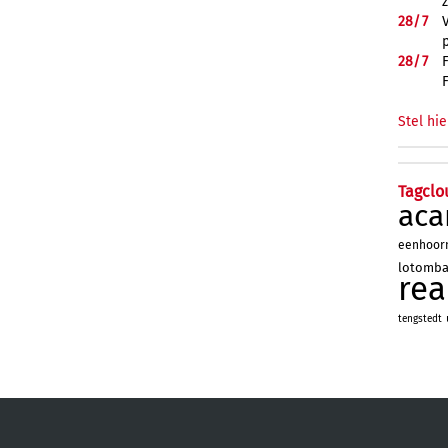
28/
7
28/
7
Stel hie
Tagclo
aca
eenhoor
lotomb
re
tengstedt