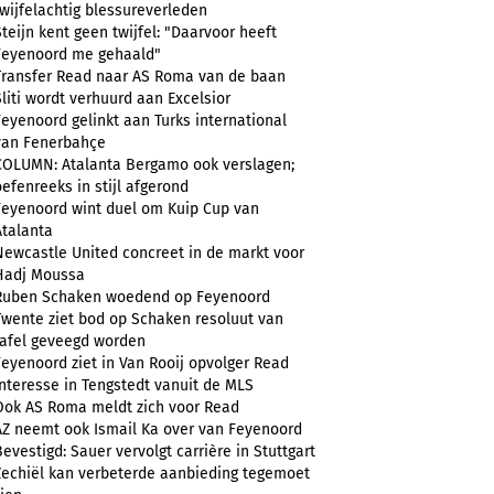
twijfelachtig blessureverleden
Steijn kent geen twijfel: "Daarvoor heeft
Feyenoord me gehaald"
Transfer Read naar AS Roma van de baan
Sliti wordt verhuurd aan Excelsior
Feyenoord gelinkt aan Turks international
van Fenerbahçe
COLUMN: Atalanta Bergamo ook verslagen;
oefenreeks in stijl afgerond
Feyenoord wint duel om Kuip Cup van
Atalanta
Newcastle United concreet in de markt voor
Hadj Moussa
Ruben Schaken woedend op Feyenoord
Twente ziet bod op Schaken resoluut van
tafel geveegd worden
Feyenoord ziet in Van Rooij opvolger Read
Interesse in Tengstedt vanuit de MLS
Ook AS Roma meldt zich voor Read
AZ neemt ook Ismail Ka over van Feyenoord
Bevestigd: Sauer vervolgt carrière in Stuttgart
Zechiël kan verbeterde aanbieding tegemoet