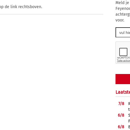
Meld je
op de link rechtsboven.
Feyenoo
achterg
voor.
Laatst
7/
8
6/
8
6/
8