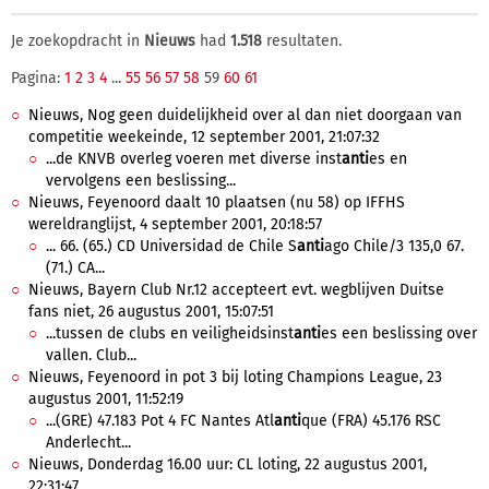
Je zoekopdracht in
Nieuws
had
1.518
resultaten.
Pagina:
1
2
3
4
...
55
56
57
58
59
60
61
Nieuws, Nog geen duidelijkheid over al dan niet doorgaan van
competitie weekeinde, 12 september 2001, 21:07:32
...de KNVB overleg voeren met diverse inst
anti
es en
vervolgens een beslissing...
Nieuws, Feyenoord daalt 10 plaatsen (nu 58) op IFFHS
wereldranglijst, 4 september 2001, 20:18:57
... 66. (65.) CD Universidad de Chile S
anti
ago Chile/3 135,0 67.
(71.) CA...
Nieuws, Bayern Club Nr.12 accepteert evt. wegblijven Duitse
fans niet, 26 augustus 2001, 15:07:51
...tussen de clubs en veiligheidsinst
anti
es een beslissing over
vallen. Club...
Nieuws, Feyenoord in pot 3 bij loting Champions League, 23
augustus 2001, 11:52:19
...(GRE) 47.183 Pot 4 FC Nantes Atl
anti
que (FRA) 45.176 RSC
Anderlecht...
Nieuws, Donderdag 16.00 uur: CL loting, 22 augustus 2001,
22:31:47