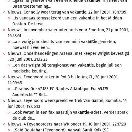
...gaat nu genieten van een verdiende vak
anti
e. Hij heeft van
Baan toestemming...
Nieuws, Connolly weer terug van vak
anti
e, 22 juni 2001, 10:17:05
...is vandaag teruggekeerd van een vak
anti
e in het Midden-
Oosten. De Ierse...
Nieuws, In november weer interlands voor Emerton, 21 juni 2001,
16:58:51
...als vorig jaar slechts van een mini vak
anti
e genieten,
hoewel hij wel een...
Nieuws, Onderhandelingen Arsenal met keeper Wright bevestigd
, 20 juni 2001, 21:12:23
...en dat Wright bij terugkomst van vak
anti
e, begin juli een
medische keuring...
Nieuws, Feyenoord zeker in Pot 3 bij loting CL, 20 juni 2001,
14:09:45
...Piraeus Gre 47.183 FC Nantes Atl
anti
que Fra 45.175
Anderlecht ** Bel...
Nieuws, Feyenoord weerspreekt vertrek Van Gastel, Somalia, 14
juni 2001, 19:06:13
...ook weten in een fax naar zijn vak
anti
e-adres. Verder sprak
de club de...
Nieuws, 4 Feyenoorders naar WK onder 19, 10 juni 2001, 22:17:20
...Said Boutahar (Feyenoord). Aanval: S
anti
Kolk (SC