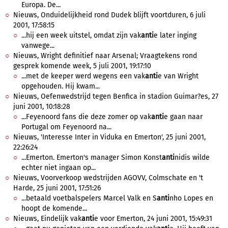
Europa. De...
Nieuws, Onduidelijkheid rond Dudek blijft voortduren, 6 juli
2001, 17:58:15
...hij een week uitstel, omdat zijn vak
anti
e later inging
vanwege...
Nieuws, Wright definitief naar Arsenal; Vraagtekens rond
gesprek komende week, 5 juli 2001, 19:17:10
...met de keeper werd wegens een vak
anti
e van Wright
opgehouden. Hij kwam...
Nieuws, Oefenwedstrijd tegen Benfica in stadion Guimar?es, 27
juni 2001, 10:18:28
...Feyenoord fans die deze zomer op vak
anti
e gaan naar
Portugal om Feyenoord na...
Nieuws, 'Interesse Inter in Viduka en Emerton', 25 juni 2001,
22:26:24
...Emerton. Emerton's manager Simon Konst
anti
nidis wilde
echter niet ingaan op...
Nieuws, Voorverkoop wedstrijden AGOVV, Colmschate en 't
Harde, 25 juni 2001, 17:51:26
...betaald voetbalspelers Marcel Valk en S
anti
nho Lopes en
hoopt de komende...
Nieuws, Eindelijk vak
anti
e voor Emerton, 24 juni 2001, 15:49:31