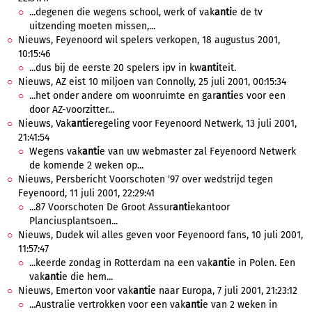
...degenen die wegens school, werk of vak
anti
e de tv
uitzending moeten missen,...
Nieuws, Feyenoord wil spelers verkopen, 18 augustus 2001,
10:15:46
...dus bij de eerste 20 spelers ipv in kw
anti
teit.
Nieuws, AZ eist 10 miljoen van Connolly, 25 juli 2001, 00:15:34
...het onder andere om woonruimte en gar
anti
es voor een
door AZ-voorzitter...
Nieuws, Vak
anti
eregeling voor Feyenoord Netwerk, 13 juli 2001,
21:41:54
Wegens vak
anti
e van uw webmaster zal Feyenoord Netwerk
de komende 2 weken op...
Nieuws, Persbericht Voorschoten '97 over wedstrijd tegen
Feyenoord, 11 juli 2001, 22:29:41
...87 Voorschoten De Groot Assur
anti
ekantoor
Planciusplantsoen...
Nieuws, Dudek wil alles geven voor Feyenoord fans, 10 juli 2001,
11:57:47
...keerde zondag in Rotterdam na een vak
anti
e in Polen. Een
vak
anti
e die hem...
Nieuws, Emerton voor vak
anti
e naar Europa, 7 juli 2001, 21:23:12
...Australie vertrokken voor een vak
anti
e van 2 weken in