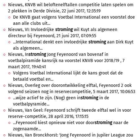
Nieuws, KNVB wil beloftenelftallen competitie laten spelen om
2 plekken in Derde Divisie, 22 juni 2017, 12:35:19
De KNVB gaat volgens Voetbal International een voorstel doe
aan alle clubs uit...
Nieuws, VI: Invloedrijke
stroming
wil Kuyt als algemeen
directeur bij Feyenoord, 21 juni 2017, 07:09:55
...International denkt een invloedrijke
stroming
aan Dirk Kuyt
als algemeen...
Nieuws, In
stroming
Jong Feyenoord van bovenaf in
voetbalpiramide kansrijk na voorstel KNVB voor 2018/19 , 7
maart 2017, 19:40:41
Volgens Voetbal International lijkt de kans groot dat de
betaald voetbal en...
Nieuws, Overleg over doorontwikkeling elftal, Feyenoord 2 ook
volgend seizoen nog in reservecompetitie, 5 maart 2017, 10:06:53
...wijze actief te zijn. (Nog) geen in
stroming
in de
voetbalpyramide...
Nieuws, Van Geel: Feyenoord schrijft tweede elftal wel in voor
reserve-competitie, 28 april 2016, 17:15:15
...Feyenoord kiest opnieuw niet voor door
stroming
naar de
zogenaamde...
Nieuws, Van Bronckhorst: 'Jong Feyenoord in Jupiler League zou