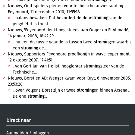
Nieuws, Oud-spelers pleiten voor technische adviesraad bij
Feyenoord, 11 december 2010, 11:55:18
...balans bewaken. Dat bevordert de door
stroming
van de
jeugd. Het is triest...
Nieuws, 'Feyenoord denkt nog steeds aan Ooijer en El Ahmadi',
14 januari 2008, 18:42:29
...nu een discussie gaande is tussen twee
stroming
en waarbij
een
stroming
de...
Nieuws, Supporters Feyenoord proefkonijn in wave-experiment,
12 oktober 2007, 17:41:51
...van Gert Jan van Heijst, hoogleraar
stroming
sleer van de
Technische...
Nieuws, Borst en AD: Wenger kwam voor Kuyt, 6 november 2005,
23:53:28
...over. Volgens Borst zijn er twee
stroming
en binnen Arsenal.
De ene
stroming
...
Direct naar
Aanmelden
/
inloggen