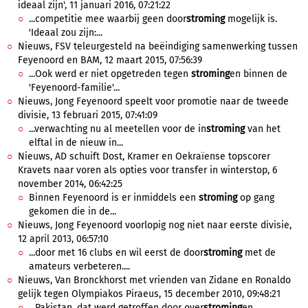
ideaal zijn', 11 januari 2016, 07:21:22
...competitie mee waarbij geen door
stroming
mogelijk is.
'Ideaal zou zijn:...
Nieuws, FSV teleurgesteld na beëindiging samenwerking tussen
Feyenoord en BAM, 12 maart 2015, 07:56:39
...Ook werd er niet opgetreden tegen
stroming
en binnen de
'Feyenoord-familie'...
Nieuws, Jong Feyenoord speelt voor promotie naar de tweede
divisie, 13 februari 2015, 07:41:09
...verwachting nu al meetellen voor de in
stroming
van het
elftal in de nieuw in...
Nieuws, AD schuift Dost, Kramer en Oekraïense topscorer
Kravets naar voren als opties voor transfer in winterstop, 6
november 2014, 06:42:25
Binnen Feyenoord is er inmiddels een
stroming
op gang
gekomen die in de...
Nieuws, Jong Feyenoord voorlopig nog niet naar eerste divisie,
12 april 2013, 06:57:10
...door met 16 clubs en wil eerst de door
stroming
met de
amateurs verbeteren....
Nieuws, Van Bronckhorst met vrienden van Zidane en Ronaldo
gelijk tegen Olympiakos Piraeus, 15 december 2010, 09:48:21
...Pakistan, dat werd getroffen door over
stroming
en.