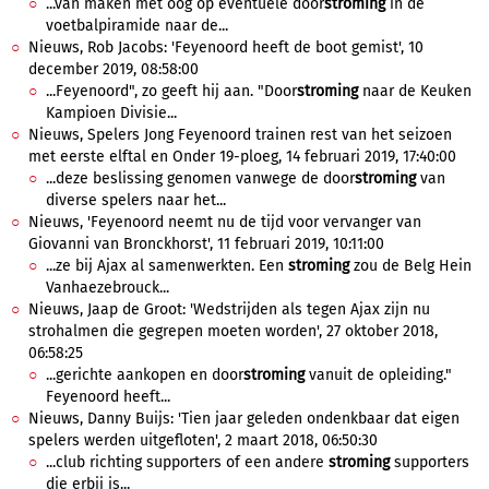
...van maken met oog op eventuele door
stroming
in de
voetbalpiramide naar de...
Nieuws, Rob Jacobs: 'Feyenoord heeft de boot gemist', 10
december 2019, 08:58:00
...Feyenoord", zo geeft hij aan. "Door
stroming
naar de Keuken
Kampioen Divisie...
Nieuws, Spelers Jong Feyenoord trainen rest van het seizoen
met eerste elftal en Onder 19-ploeg, 14 februari 2019, 17:40:00
...deze beslissing genomen vanwege de door
stroming
van
diverse spelers naar het...
Nieuws, 'Feyenoord neemt nu de tijd voor vervanger van
Giovanni van Bronckhorst', 11 februari 2019, 10:11:00
...ze bij Ajax al samenwerkten. Een
stroming
zou de Belg Hein
Vanhaezebrouck...
Nieuws, Jaap de Groot: 'Wedstrijden als tegen Ajax zijn nu
strohalmen die gegrepen moeten worden', 27 oktober 2018,
06:58:25
...gerichte aankopen en door
stroming
vanuit de opleiding."
Feyenoord heeft...
Nieuws, Danny Buijs: 'Tien jaar geleden ondenkbaar dat eigen
spelers werden uitgefloten', 2 maart 2018, 06:50:30
...club richting supporters of een andere
stroming
supporters
die erbij is...