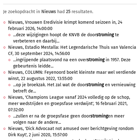
Je zoekopdracht in
Nieuws
had
25
resultaten.
Nieuws, Vrouwen Eredivisie krimpt komend seizoen in, 24
februari 2026, 14:00:00
...deze wijzigingen hoopt de KNVB de door
stroming
te
verbeteren en daarbij...
Nieuws, Estadio Mestalla: Het Legendarische Thuis van Valencia
CF, 30 september 2024, 14:56:00
...ingrijpende plaatsvond na een over
stroming
in 1957. Deze
gebeurtenis leidde...
Nieuws, COLUMN: Feyenoord boekt kleinste maar wel verdiende
winst, 22 augustus 2022, 13:55:00
...op je broekzak. Het zal wat de door
stroming
en vernieuwing
betreft de...
Nieuws, 'Champions League vanaf 2024 volledig op de schop,
meer wedstrijden en groepsfase verdwijnt', 16 februari 2021,
07:32:00
...zullen er na de groepsfase geen door
stroming
en meer
volgen naar de andere...
Nieuws, 'Dick Advocaat not amused over berichtgeving rondom
Dirk Kuyt', 2 juni 2020, 15:57:00