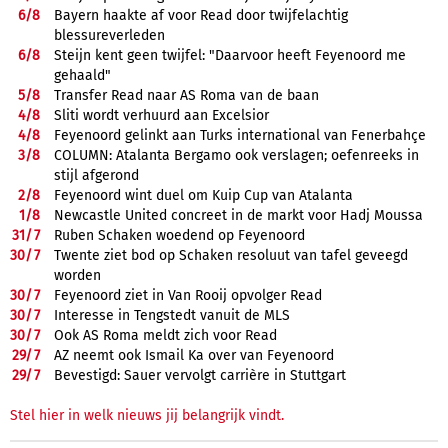
6/
8
Bayern haakte af voor Read door twijfelachtig
blessureverleden
6/
8
Steijn kent geen twijfel: "Daarvoor heeft Feyenoord me
gehaald"
5/
8
Transfer Read naar AS Roma van de baan
4/
8
Sliti wordt verhuurd aan Excelsior
4/
8
Feyenoord gelinkt aan Turks international van Fenerbahçe
3/
8
COLUMN: Atalanta Bergamo ook verslagen; oefenreeks in
stijl afgerond
2/
8
Feyenoord wint duel om Kuip Cup van Atalanta
1/
8
Newcastle United concreet in de markt voor Hadj Moussa
31/
7
Ruben Schaken woedend op Feyenoord
30/
7
Twente ziet bod op Schaken resoluut van tafel geveegd
worden
30/
7
Feyenoord ziet in Van Rooij opvolger Read
30/
7
Interesse in Tengstedt vanuit de MLS
30/
7
Ook AS Roma meldt zich voor Read
29/
7
AZ neemt ook Ismail Ka over van Feyenoord
29/
7
Bevestigd: Sauer vervolgt carrière in Stuttgart
Stel hier in welk nieuws jij belangrijk vindt.