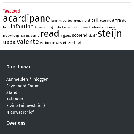
Tagcloud
acardipane
fifa
deijl
elsenhout
borges
bronckhorst
gio
bommel
infantino
hadj
lotomba
moussa
jong
juste
ivanusec
kasanwirjo
kraaijeveld
steijn
read
scorend
rigaux
nieuwkoop
persie
sjaakf
ouaissa
valente
ueda
zechiel
vanhoutte
wessels
Direct naar
Aanmelden
/
inloggen
Feyenoord Forum
Stand
Kalender
E-zine (nieuwsbrief)
Nieuwsarchief
Over ons