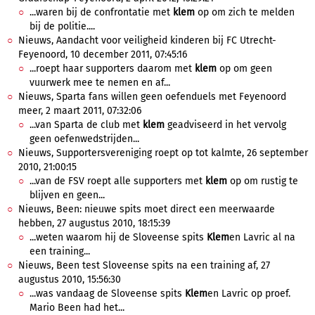
...waren bij de confrontatie met
klem
op om zich te melden
bij de politie....
Nieuws, Aandacht voor veiligheid kinderen bij FC Utrecht-
Feyenoord, 10 december 2011, 07:45:16
...roept haar supporters daarom met
klem
op om geen
vuurwerk mee te nemen en af...
Nieuws, Sparta fans willen geen oefenduels met Feyenoord
meer, 2 maart 2011, 07:32:06
...van Sparta de club met
klem
geadviseerd in het vervolg
geen oefenwedstrijden...
Nieuws, Supportersvereniging roept op tot kalmte, 26 september
2010, 21:00:15
...van de FSV roept alle supporters met
klem
op om rustig te
blijven en geen...
Nieuws, Been: nieuwe spits moet direct een meerwaarde
hebben, 27 augustus 2010, 18:15:39
...weten waarom hij de Sloveense spits
Klem
en Lavric al na
een training...
Nieuws, Been test Sloveense spits na een training af, 27
augustus 2010, 15:56:30
...was vandaag de Sloveense spits
Klem
en Lavric op proef.
Mario Been had het...