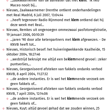
...zaakwaarnemer van de aanvaller dat met
klem
. "Ik heb
Maceo nooit bij...
Nieuws, Zaakwaarnemer Drenthe ontkent onderhandelingen
met Real Madrid, 6 juli 2007, 13:04:44
...heeft tegenover Radio Rijnmond met
klem
ontkend dat hij
deze week met Real...
Nieuws, Remkes uit ongenoegen ommezwaai pasfotoregistratie,
19 januari 2006, 00:10:39
...jaren '90 door alle ketenpartners met
klem
afgewezen. - De
KNVB heeft tot...
Nieuws, Historisch besef: het huiveringwekkende Kaalheide, 15
oktober 2004, 18:27:46
...wedstrijd bekruipt me altijd een be
klem
mend gevoel : zeker
puntverlies,...
Nieuws, Georganiseerd afsteken van fakkels ondanks verbod
KNVB, 8 april 2004, 11:27:32
...de andere instanties. Er is wel het
klem
mende verzoek om
geen fakkels of...
Nieuws, Georganiseerd afsteken van fakkels ondanks verbod
KNVB, 7 april 2004, 12:14:06
...de andere instanties. Er is wel het
klem
mende verzoek om
geen fakkels of...
Nieuws, Kuyt: altijd gevoel gehad dat we zouden winnen, 25