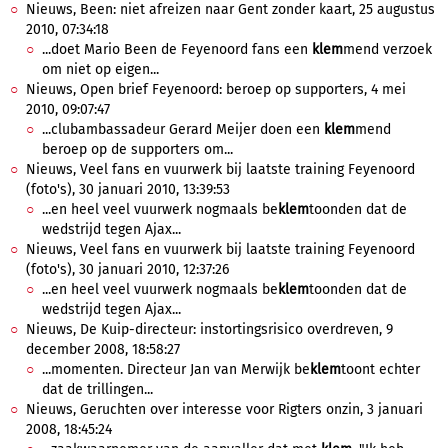
Nieuws, Been: niet afreizen naar Gent zonder kaart, 25 augustus
2010, 07:34:18
...doet Mario Been de Feyenoord fans een
klem
mend verzoek
om niet op eigen...
Nieuws, Open brief Feyenoord: beroep op supporters, 4 mei
2010, 09:07:47
...clubambassadeur Gerard Meijer doen een
klem
mend
beroep op de supporters om...
Nieuws, Veel fans en vuurwerk bij laatste training Feyenoord
(foto's), 30 januari 2010, 13:39:53
...en heel veel vuurwerk nogmaals be
klem
toonden dat de
wedstrijd tegen Ajax...
Nieuws, Veel fans en vuurwerk bij laatste training Feyenoord
(foto's), 30 januari 2010, 12:37:26
...en heel veel vuurwerk nogmaals be
klem
toonden dat de
wedstrijd tegen Ajax...
Nieuws, De Kuip-directeur: instortingsrisico overdreven, 9
december 2008, 18:58:27
...momenten. Directeur Jan van Merwijk be
klem
toont echter
dat de trillingen...
Nieuws, Geruchten over interesse voor Rigters onzin, 3 januari
2008, 18:45:24