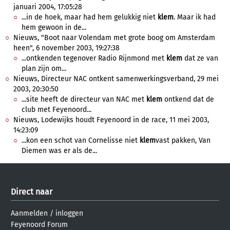
januari 2004, 17:05:28
...in de hoek, maar had hem gelukkig niet
klem
. Maar ik had
hem gewoon in de...
Nieuws, "Boot naar Volendam met grote boog om Amsterdam
heen", 6 november 2003, 19:27:38
...ontkenden tegenover Radio Rijnmond met
klem
dat ze van
plan zijn om...
Nieuws, Directeur NAC ontkent samenwerkingsverband, 29 mei
2003, 20:30:50
...site heeft de directeur van NAC met
klem
ontkend dat de
club met Feyenoord...
Nieuws, Lodewijks houdt Feyenoord in de race, 11 mei 2003,
14:23:09
...kon een schot van Cornelisse niet
klem
vast pakken, Van
Diemen was er als de...
Direct naar
Aanmelden
/
inloggen
Feyenoord Forum