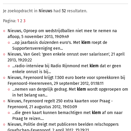
Je zoekopdracht in
Nieuws
had
52
resultaten.
Pagina:
1
2
3
Nieuws, Oproep om wedstrijdballen niet mee te nemen na
afloop, 5 november 2013, 19:09:49
...op jaarbasis duizenden euro's. Met
klem
roept de
Supportersvereniging een...
Nieuws, Van Geel: 'geen enkele onrust over salarissen', 21 april
2013, 19:20:22
...radio-interview bij Radio Rijnmond met
klem
dat er geen
enkele onrust is bij...
Nieuws, Feyenoord krijgt 7.500 euro boete voor spreekkoren bij
Feyenoord-Heerenveen, 29 september 2012, 01:18:11
...nemen van dergelijk gedrag. Met
klem
wordt opgeroepen om
in het belang van...
Nieuws, Feyenoord regelt 250 extra kaarten voor Praag -
Feyenoord, 21 augustus 2012, 19:03:09
...die geen kaart kunnen bemachtigen met
klem
af om naar
Praag te reizen....
Nieuws, Politie dreigt met publiceren beelden relschoppers
Graafschap-Feyenoord, 2 april 2012, 15:29:21