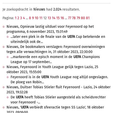
Je zoekopdracht in
Nieuws
had
2.024
resultaten.
Pagina:
1
2
3
4
...
8
9
10
11
12
13
14
15
16
...
77
78
79
80
81
Nieuws, Opnieuw lastig uitduel voor Feyenoord op het
programma, 6 november 2023, 15:31:49
...later een plek in de finale van de
UEFA
Cup betekende en
uiteindelijk ook de...
Nieuws, De bookmakers verslagen: Feyenoord overwinningen
tegen alle verwachtingen in, 31 oktober 2023, 22:30:00
...markeerde een episch moment in de
UEFA
Champions
League op 17 september...
Nieuws, Feyenoord in Youth League gelijk tegen Lazio, 25
oktober 2023, 15:55:00
Feyenoord is in de
UEFA
Youth League nog altijd ongeslagen.
De ploeg van Robin...
Nieuws, Duitser Tobias Stieler fluit Feyenoord - Lazio, 24 oktober
2023, 19:32:28
De
UEFA
heeft Tobias Stieler aangesteld als scheidsrechter
voor Feyenoord -...
Nieuws, '
UEFA
verbiedt sfeeractie tegen SS Lazio', 18 oktober
2023, 09:16:00