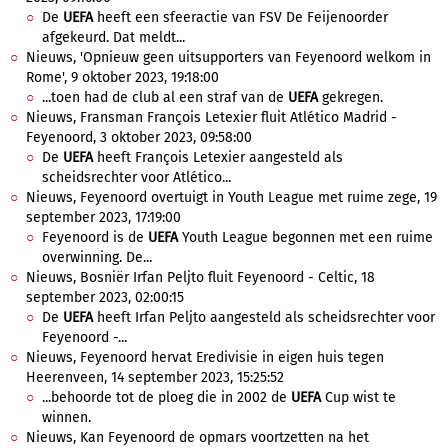
De
UEFA
heeft een sfeeractie van FSV De Feijenoorder
afgekeurd. Dat meldt...
Nieuws, 'Opnieuw geen uitsupporters van Feyenoord welkom in
Rome', 9 oktober 2023, 19:18:00
...toen had de club al een straf van de
UEFA
gekregen.
Nieuws, Fransman François Letexier fluit Atlético Madrid -
Feyenoord, 3 oktober 2023, 09:58:00
De
UEFA
heeft François Letexier aangesteld als
scheidsrechter voor Atlético...
Nieuws, Feyenoord overtuigt in Youth League met ruime zege, 19
september 2023, 17:19:00
Feyenoord is de
UEFA
Youth League begonnen met een ruime
overwinning. De...
Nieuws, Bosniër Irfan Peljto fluit Feyenoord - Celtic, 18
september 2023, 02:00:15
De
UEFA
heeft Irfan Peljto aangesteld als scheidsrechter voor
Feyenoord -...
Nieuws, Feyenoord hervat Eredivisie in eigen huis tegen
Heerenveen, 14 september 2023, 15:25:52
...behoorde tot de ploeg die in 2002 de
UEFA
Cup wist te
winnen.
Nieuws, Kan Feyenoord de opmars voortzetten na het