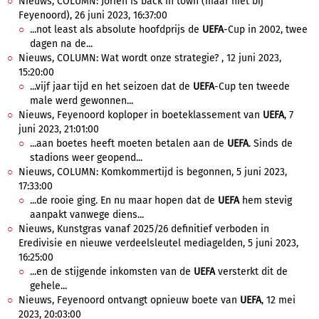
Nieuws, COLUMN: Jorien is back in town (maar niet bij
Feyenoord), 26 juni 2023, 16:37:00
...not least als absolute hoofdprijs de
UEFA
-Cup in 2002, twee
dagen na de...
Nieuws, COLUMN: Wat wordt onze strategie? , 12 juni 2023,
15:20:00
...vijf jaar tijd en het seizoen dat de
UEFA
-Cup ten tweede
male werd gewonnen...
Nieuws, Feyenoord koploper in boeteklassement van
UEFA
, 7
juni 2023, 21:01:00
...aan boetes heeft moeten betalen aan de
UEFA
. Sinds de
stadions weer geopend...
Nieuws, COLUMN: Komkommertijd is begonnen, 5 juni 2023,
17:33:00
...de rooie ging. En nu maar hopen dat de
UEFA
hem stevig
aanpakt vanwege diens...
Nieuws, Kunstgras vanaf 2025/26 definitief verboden in
Eredivisie en nieuwe verdeelsleutel mediagelden, 5 juni 2023,
16:25:00
...en de stijgende inkomsten van de
UEFA
versterkt dit de
gehele...
Nieuws, Feyenoord ontvangt opnieuw boete van
UEFA
, 12 mei
2023, 20:03:00