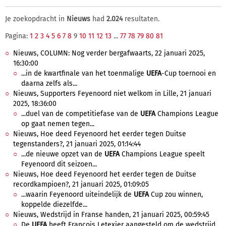
Je zoekopdracht in
Nieuws
had
2.024
resultaten.
Pagina:
1
2
3
4
5
6
7
8
9
10
11
12
13
...
77
78
79
80
81
Nieuws, COLUMN: Nog verder bergafwaarts, 22 januari 2025,
16:30:00
...in de kwartfinale van het toenmalige
UEFA
-Cup toernooi en
daarna zelfs als...
Nieuws, Supporters Feyenoord niet welkom in Lille, 21 januari
2025, 18:36:00
...duel van de competitiefase van de
UEFA
Champions League
op gaat nemen tegen...
Nieuws, Hoe deed Feyenoord het eerder tegen Duitse
tegenstanders?, 21 januari 2025, 01:14:44
...de nieuwe opzet van de
UEFA
Champions League speelt
Feyenoord dit seizoen...
Nieuws, Hoe deed Feyenoord het eerder tegen de Duitse
recordkampioen?, 21 januari 2025, 01:09:05
...waarin Feyenoord uiteindelijk de
UEFA
Cup zou winnen,
koppelde diezelfde...
Nieuws, Wedstrijd in Franse handen, 21 januari 2025, 00:59:45
De
UEFA
heeft François Letexier aangesteld om de wedstrijd