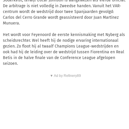
Söderkvist, terwijl Oscar Johnson is aangewezen als vierde official.
De arbitrage is niet volledig in Zweedse handen. Vanuit het VAR-
centrum wordt de wedstrijd door twee Spanjaarden gevolgd:
Carlos del Cerro Grande wordt geassisteerd door Juan Martínez
Munuera.
Het wordt voor Feyenoord de eerste kennismaking met Nyberg als
scheidsrechter. Wel heeft hij de nodige ervaring internationaal
gezien. Zo floot hij al twaalf Champions League-wedstrijden en
ook had hij de leiding over de wedstrijd tussen Fiorentina en Real
Betis in de halve finale van de Conference League afgelopen
seizoen.
▼ Ad by Refinery89