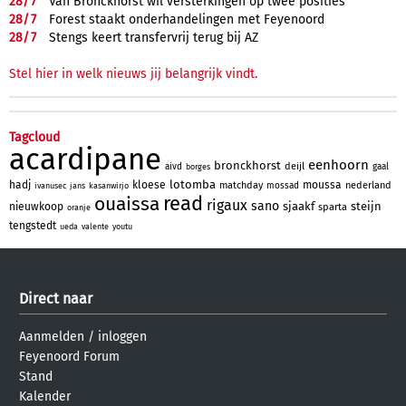
28/
7
Van Bronckhorst wil versterkingen op twee posities
28/
7
Forest staakt onderhandelingen met Feyenoord
28/
7
Stengs keert transfervrij terug bij AZ
Stel hier in welk nieuws jij belangrijk vindt.
Tagcloud
acardipane
eenhoorn
bronckhorst
deijl
aivd
gaal
borges
lotomba
hadj
kloese
moussa
matchday
nederland
mossad
ivanusec
jans
kasanwirjo
read
ouaissa
rigaux
sano
sjaakf
steijn
nieuwkoop
sparta
oranje
tengstedt
ueda
valente
youtu
Direct naar
Aanmelden
/
inloggen
Feyenoord Forum
Stand
Kalender