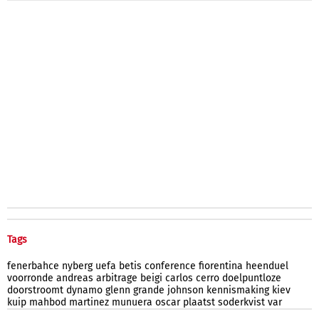
Tags
fenerbahce
nyberg
uefa
betis
conference
fiorentina
heenduel
voorronde
andreas
arbitrage
beigi
carlos
cerro
doelpuntloze
doorstroomt
dynamo
glenn
grande
johnson
kennismaking
kiev
kuip
mahbod
martinez
munuera
oscar
plaatst
soderkvist
var