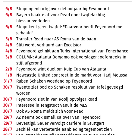
6/
8
Steijn openhartig over debuutjaar bij Feyenoord
6/
8
Bayern haakte af voor Read door twijfelachtig
blessureverleden
6/
8
Steijn kent geen twijfel: "Daarvoor heeft Feyenoord me
gehaald"
5/
8
Transfer Read naar AS Roma van de baan
4/
8
Sliti wordt verhuurd aan Excelsior
4/
8
Feyenoord gelinkt aan Turks international van Fenerbahçe
3/
8
COLUMN: Atalanta Bergamo ook verslagen; oefenreeks in
stijl afgerond
2/
8
Feyenoord wint duel om Kuip Cup van Atalanta
1/
8
Newcastle United concreet in de markt voor Hadj Moussa
31/
7
Ruben Schaken woedend op Feyenoord
30/
7
Twente ziet bod op Schaken resoluut van tafel geveegd
worden
30/
7
Feyenoord ziet in Van Rooij opvolger Read
30/
7
Interesse in Tengstedt vanuit de MLS
30/
7
Ook AS Roma meldt zich voor Read
29/
7
AZ neemt ook Ismail Ka over van Feyenoord
29/
7
Bevestigd: Sauer vervolgt carrière in Stuttgart
28/
7
Zechiël kan verbeterde aanbieding tegemoet zien