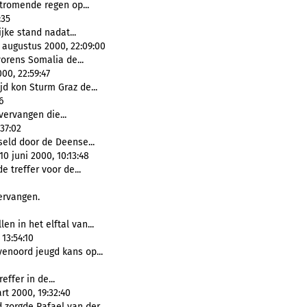
stromende regen op...
:35
ijke stand nadat...
 augustus 2000, 22:09:00
orens Somalia de...
00, 22:59:47
ijd kon Sturm Graz de...
6
vervangen die...
37:02
seld door de Deense...
0 juni 2000, 10:13:48
 treffer voor de...
vervangen.
len in het elftal van...
13:54:10
yenoord jeugd kans op...
effer in de...
t 2000, 19:32:40
d zorgde Rafael van der...