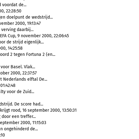
d voordat de...
0, 22:28:50
en doelpunt de wedstrijd...
ember 2000, 19:13:47
 verving daarbij...
EFA Cup, 9 november 2000, 22:06:45
or de strijd eigenlijk...
00, 14:25:58
ord 2 tegen Fortuna 2 (en...
 voor Basel. Vlak...
ober 2000, 22:37:57
t Nederlands elftal De...
01:42:48
ty voor de Zuid...
strijd. De score had...
rijgt rood, 16 september 2000, 13:50:31
door een treffer...
eptember 2000, 11:15:03
en ongehinderd de...
:10