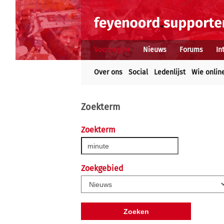
Voorpagina
Nieuws
Forums
In
Over ons
Social
Ledenlijst
Wie onlin
Zoekterm
Zoekterm
Zoekgebied