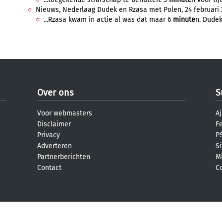
Nieuws, Nederlaag Dudek en Rzasa met Polen, 24 februari 2
...Rzasa kwam in actie al was dat maar 6
minute
n. Dudek
Over ons
S
Voor webmasters
Aj
Disclaimer
F
Privacy
PS
Adverteren
S
Partnerberichten
M
Contact
C