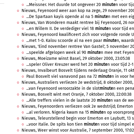
...Meissner. Het duurde tot ongeveer 20
minute
n voor tij
Nieuws, Feyenoord weer aan kop na zege, 29 november 200
...De Spartaan kayis opende al na 5
minute
n met een eig
Nieuws, Van Wonderen maakt rentree bij Feyenoord, 26 nov
...en Willem II. De verdediger viel 18
minute
n voor tijd en
Nieuws, Feyenoord kwalificeert zich voor volgende ronde U
...met 1-0. Kalou scoorde al na een paar
minute
n, waardo
Nieuws, 'Eind november rentree Van Gastel', 5 november 20
...speelde afgelopen week al 90
minute
n mee met Feyeno
Nieuws, Moeizame winst Basel, 29 oktober 2000, 23:05:38
...speler Oliver Kreuzer werd het 20
minute
n voor tijd 2-1
Nieuws, Invalbeurt Bosvelt tijdens nederlaag Oranje, 11 okt
Paul Bosvelt viel vanavond pas na 72
minute
n in voor he
Nieuws, Australiers verliezen 2e wedstrijd, 8 oktober 2000, 
...van Feyenoord veroorzakte in de slot
minute
n een penal
Nieuws, Bosvelt wint met Oranje, 7 oktober 2000, 22:00:38
...Alle treffers vielen in de laatste 20
minute
n van de wed
Nieuws, Feyenoorders verliezen ook 2e wedstrijd; Emerton k
...al verloren. Nigeria kwam na 15
minute
n op voorsprong 
Nieuws, Teleurstellend begin voor Emerton en Laybutt, 13 s
...voor Italie. De spits kon tien
minute
n voor tijd simpel 
Nieuws, Weer winst voor Australie, 7 september 2000, 17:02