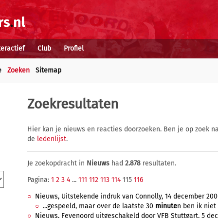
teractief
Club
Profiel
e
Zoeken
Sitemap
Zoekresultaten
Hier kan je nieuws en reacties doorzoeken. Ben je op zoek na
de
ledenlijst
.
Je zoekopdracht in
Nieuws
had
2.878
resultaten.
Pagina:
1
2
3
4
...
111
112
113
114
115
116
Nieuws, Uitstekende indruk van Connolly, 14 december 2000
...gespeeld, maar over de laatste 30
minute
n ben ik niet
Nieuws, Feyenoord uitgeschakeld door VFB Stuttgart, 5 dec