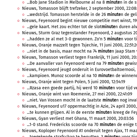
...Bob Jane Stadion in Melbourne al na 8
minute
n in de 
Nieuws, Tomasson blijft trefzeker, 2 september 2000, 22:08
...wedstrijd. Tomasson herstelde in de 26
minute
n de gel
Nieuws, Feyenoord begint nieuwe competitie met winst, 19
...gele kaart. Het zou echter tot de slot
minute
n duren alv
Nieuws, Sturm Graz tegenstander Feyenoord, 2 augustus 20
...hadden ze al met 3-0 gewonnen. Zo'n 5
minute
n voor t
Nieuws, Oranje mazzelt tegen Tsjechie, 11 juni 2000, 22:51:2
...niet in de basis, maar mocht na 74
minute
n Jaap Stam 
Nieuws, Tomasson verliest tegen Frankrijk, 11 juni 2000, 20:
...De aanvaller van Feyenoord werd na 79
minute
n gewis
Nieuws, Feyenoord jeugd onderuit in Eurovoetbaltoernooi, 1
...kampioen. Munoz scoorde al na 10
minute
n de winnende
Nieuws, Oranje wint tegen Polen, 5 juni 2000, 12:54:19
...Rzasa een goede partij, hij werd 10
minute
n voor tijd 
Nieuws, Oranje wint van Roemenie, 27 mei 2000, 22:41:09
...niet. Van Vossen mocht in de laatste
minute
n nog inval
Nieuws, Feyenoord u17 oppermachtig in Azie, 24 april 2000, 
...te kunnen grijpen. Al in de eerste
minute
n kreeg de Fe
Nieuws, Gyan verliest met Ghana, 11 maart 2000, 20:03:56
...1-0 stand. Fredericks scoorde na 70
minute
n de enige tr
Nieuws, Koploper Feyenoord A1 onderuit tegen Ajax, 11 maar
...toegekende strafschap te benutten. 3
minute
n voor tij