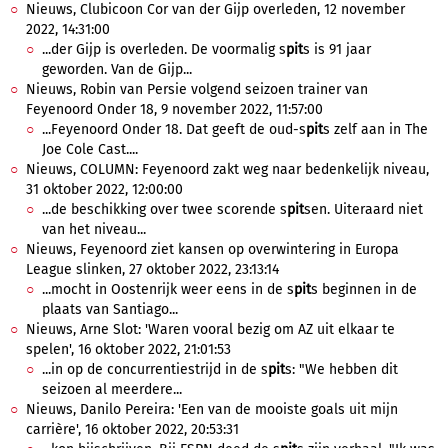
Nieuws, Clubicoon Cor van der Gijp overleden, 12 november
2022, 14:31:00
...der Gijp is overleden. De voormalig s
pit
s is 91 jaar
geworden. Van de Gijp...
Nieuws, Robin van Persie volgend seizoen trainer van
Feyenoord Onder 18, 9 november 2022, 11:57:00
...Feyenoord Onder 18. Dat geeft de oud-s
pit
s zelf aan in The
Joe Cole Cast....
Nieuws, COLUMN: Feyenoord zakt weg naar bedenkelijk niveau,
31 oktober 2022, 12:00:00
...de beschikking over twee scorende s
pit
sen. Uiteraard niet
van het niveau...
Nieuws, Feyenoord ziet kansen op overwintering in Europa
League slinken, 27 oktober 2022, 23:13:14
...mocht in Oostenrijk weer eens in de s
pit
s beginnen in de
plaats van Santiago...
Nieuws, Arne Slot: 'Waren vooral bezig om AZ uit elkaar te
spelen', 16 oktober 2022, 21:01:53
...in op de concurrentiestrijd in de s
pit
s: "We hebben dit
seizoen al meerdere...
Nieuws, Danilo Pereira: 'Een van de mooiste goals uit mijn
carrière', 16 oktober 2022, 20:53:31