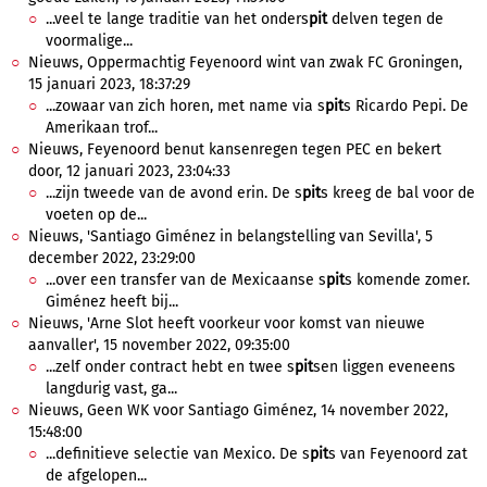
...veel te lange traditie van het onders
pit
delven tegen de
voormalige...
Nieuws, Oppermachtig Feyenoord wint van zwak FC Groningen,
15 januari 2023, 18:37:29
...zowaar van zich horen, met name via s
pit
s Ricardo Pepi. De
Amerikaan trof...
Nieuws, Feyenoord benut kansenregen tegen PEC en bekert
door, 12 januari 2023, 23:04:33
...zijn tweede van de avond erin. De s
pit
s kreeg de bal voor de
voeten op de...
Nieuws, 'Santiago Giménez in belangstelling van Sevilla', 5
december 2022, 23:29:00
...over een transfer van de Mexicaanse s
pit
s komende zomer.
Giménez heeft bij...
Nieuws, 'Arne Slot heeft voorkeur voor komst van nieuwe
aanvaller', 15 november 2022, 09:35:00
...zelf onder contract hebt en twee s
pit
sen liggen eveneens
langdurig vast, ga...
Nieuws, Geen WK voor Santiago Giménez, 14 november 2022,
15:48:00
...definitieve selectie van Mexico. De s
pit
s van Feyenoord zat
de afgelopen...