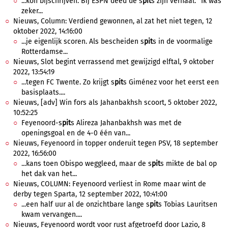
...kon bijschrijven. Bij ESPN deed de s
pit
s zijn verhaal. "Ik was
zeker...
Nieuws, Column: Verdiend gewonnen, al zat het niet tegen, 12
oktober 2022, 14:16:00
...je eigenlijk scoren. Als bescheiden s
pit
s in de voormalige
Rotterdamse...
Nieuws, Slot begint verrassend met gewijzigd elftal, 9 oktober
2022, 13:54:19
...tegen FC Twente. Zo krijgt s
pit
s Giménez voor het eerst een
basisplaats....
Nieuws, [adv] Win fors als Jahanbakhsh scoort, 5 oktober 2022,
10:52:25
Feyenoord-s
pit
s Alireza Jahanbakhsh was met de
openingsgoal en de 4-0 één van...
Nieuws, Feyenoord in topper onderuit tegen PSV, 18 september
2022, 16:56:00
...kans toen Obispo weggleed, maar de s
pit
s mikte de bal op
het dak van het...
Nieuws, COLUMN: Feyenoord verliest in Rome maar wint de
derby tegen Sparta, 12 september 2022, 10:41:00
...een half uur al de onzichtbare lange s
pit
s Tobias Lauritsen
kwam vervangen....
Nieuws, Feyenoord wordt voor rust afgetroefd door Lazio, 8