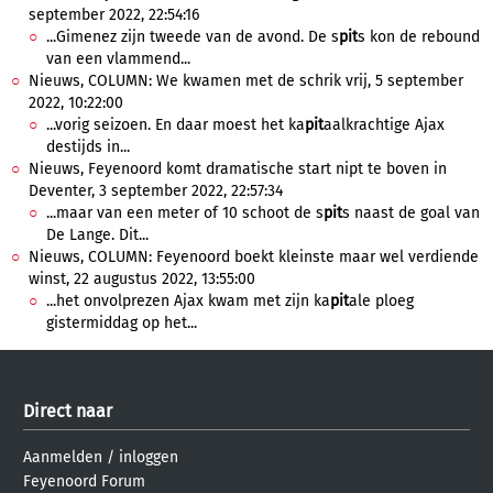
september 2022, 22:54:16
...Gimenez zijn tweede van de avond. De s
pit
s kon de rebound
van een vlammend...
Nieuws, COLUMN: We kwamen met de schrik vrij, 5 september
2022, 10:22:00
...vorig seizoen. En daar moest het ka
pit
aalkrachtige Ajax
destijds in...
Nieuws, Feyenoord komt dramatische start nipt te boven in
Deventer, 3 september 2022, 22:57:34
...maar van een meter of 10 schoot de s
pit
s naast de goal van
De Lange. Dit...
Nieuws, COLUMN: Feyenoord boekt kleinste maar wel verdiende
winst, 22 augustus 2022, 13:55:00
...het onvolprezen Ajax kwam met zijn ka
pit
ale ploeg
gistermiddag op het...
Direct naar
Aanmelden
/
inloggen
Feyenoord Forum