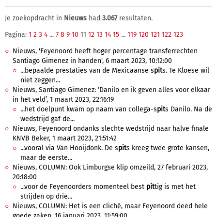
Je zoekopdracht in
Nieuws
had
3.067
resultaten.
Pagina:
1
2
3
4
...
7
8
9
10
11
12
13
14
15
...
119
120
121
122
123
Nieuws, 'Feyenoord heeft hoger percentage transferrechten
Santiago Gimenez in handen', 6 maart 2023, 10:12:00
...bepaalde prestaties van de Mexicaanse s
pit
s. Te Kloese wil
niet zeggen...
Nieuws, Santiago Gimenez: ‘Danilo en ik geven alles voor elkaar
in het veld’, 1 maart 2023, 22:16:19
...het doelpunt kwam op naam van collega-s
pit
s Danilo. Na de
wedstrijd gaf de...
Nieuws, Feyenoord ondanks slechte wedstrijd naar halve finale
KNVB Beker, 1 maart 2023, 21:51:42
...vooral via Van Hooijdonk. De s
pit
s kreeg twee grote kansen,
maar de eerste...
Nieuws, COLUMN: Ook Limburgse klip omzeild, 27 februari 2023,
20:18:00
...voor de Feyenoorders momenteel best
pit
tig is met het
strijden op drie...
Nieuws, COLUMN: Het is een cliché, maar Feyenoord deed hele
goede zaken, 16 januari 2023, 11:59:00