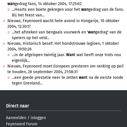
wan
gedrag fans, 14 oktober 2004, 17:25:02
...Hearts een boete gekregen voor het
wan
gedrag van de fans.
Bij het feest van...
Nieuws, Feyenoord wacht hete avond in Hongarije, 10 oktober
2004, 12:30:17
...het afsteken van bengaals vuurwerk en '
wan
gedrag' van de
spelers op het veld...
Nieuws, Historisch besef: Het hondstrouwe legioen, 1 oktober
2004, 19:50:26
...in de afgelopen twintig jaar.
Wan
t wat heeft onze trots nou
eigenlijk...
Nieuws, Feyenoord moet Europees presteren om ranking op peil
te houden, 28 september 2004, 21:58:31
...een goede prestatie neer te zetten
wan
t na de eerste ronde
tegen Grenland...
Direct naar
Aanmelden
/
inloggen
Feyenoord Forum