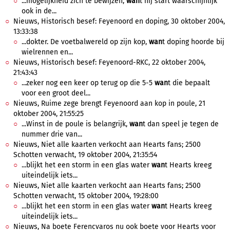
...mogelijkheid zich te bewijzen,
wan
t hij start waarschijnlijk
ook in de...
Nieuws, Historisch besef: Feyenoord en doping, 30 oktober 2004,
13:33:38
...dokter. De voetbalwereld op zijn kop,
wan
t doping hoorde bij
wielrennen en...
Nieuws, Historisch besef: Feyenoord-RKC, 22 oktober 2004,
21:43:43
...zeker nog een keer op terug op die 5-5
wan
t die bepaalt
voor een groot deel...
Nieuws, Ruime zege brengt Feyenoord aan kop in poule, 21
oktober 2004, 21:55:25
...Winst in de poule is belangrijk,
wan
t dan speel je tegen de
nummer drie van...
Nieuws, Niet alle kaarten verkocht aan Hearts fans; 2500
Schotten verwacht, 19 oktober 2004, 21:35:54
...blijkt het een storm in een glas water
wan
t Hearts kreeg
uiteindelijk iets...
Nieuws, Niet alle kaarten verkocht aan Hearts fans; 2500
Schotten verwacht, 15 oktober 2004, 19:28:00
...blijkt het een storm in een glas water
wan
t Hearts kreeg
uiteindelijk iets...
Nieuws, Na boete Ferencvaros nu ook boete voor Hearts voor