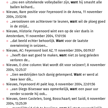
...zou een uitstekende volleyballer zijn,
wan
t hij smasht alle
ballen keihard...
Nieuws, Rare positie voor Feyenoord in de Arena, 11 november
2004, 23:52:16
...verooloven om achterover te leunen,
wan
t wil de ploeg goed
in de strijd...
Nieuws, Historie: Feyenoord wint een op de vier duels in
Amsterdam, 11 november 2004, 17:01:56
...dat beeld echter behoorlijk.
Wan
t voor de laatste
overwinning in seizoen...
Nieuws, AC: Feyenoord loot AZ, 11 november 2004, 00:19:37
...heeft dan wat goed te maken,
wan
t niet zo lang geleden
verloren de...
Nieuws, E-zine column: Wat wordt dit voor seizoen?, 8 november
2004, 12:25:37
...tien wedstrijden toch danig getemperd.
Wan
t er werd al
twee keer dik...
Nieuws, Feyenoord A1 pakt kop, 6 november 2004, 22:01:56
...van Diego Biseswar was opmerkelijk,
wan
t een paar uur
eerder scoorde hij ook...
Nieuws, Geen Castelen, Song, Bosschaart; wel Saidi, 6 november
2004, 13:25:39