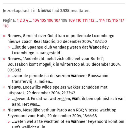
Je zoekopdracht in
Nieuws
had
2.928
resultaten.
Pagina:
1
2
3
4
...
104
105
106
107
108
109
110
111
112
...
114
115
116
117
118
Nieuws, Gerucht over Gullit kan in prullenbak: Luxemburgo
nieuwe coach Real Madrid, 30 december 2004, 18:42:50
...liet de Spaanse club vandaag weten dat
Wan
derley
Luxemburgo is aangesteld...
Nieuws, "Anderlecht meldt zich officieel voor Buffel";
Boussabon komt mogelijk in winterstop al, 30 december 2004,
09:38:12
...voor de periode na dit seizoen
wan
neer Boussabon
transfervrij is. Indien...
Nieuws, Lodewijks wilde spelers wakker schudden met
uitspraak, 29 december 2004, 21:22:42
...gevoeld. En dat wil wat zeggen,
wan
t ik ben optimistisch van
aard. Het was...
Nieuws, Mogelijke verhuur Pardo aan RBC; Vitesse wacht op
Feyenoord voor Hofs, 20 december 2004, 18:44:58
...weten wel af te wachten of en
wan
neer Feyenoord komt om
Hofs wellicht al in...