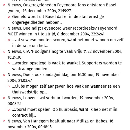
Nieuws, Ongeregeldheden Feyenoord fans ontsieren Basel
[video], 16 december 2004, 21:19:27
Gemeld wordt uit Basel dat er in de stad ernstige
ongeregeldheden hebben...
Nieuws, Beeindigt Feyenoord weer recordreeks? Feyenoord
MOET winnen in titelstrijd, 8 december 2004, 22:24:41
...zal sowieso moeten scoren,
wan
t het moet winnen om zelf
in de race om het...
Nieuws, CIV: 'Hooligans nog te vaak vrijuit', 22 november 2004,
16:29:30
...worden opgelegd is vaak te
wan
kel. Supporters worden te
vaak aangehouden...
Nieuws, Duels ook zondagmiddag om 16.30 uur, 19 november
2004, 21:03:47
...Clubs mogen zelf aangeven hoe vaak en
wan
neer ze een
thuiswedstrijd op...
Nieuws, Loovens wil verhuurd worden, 19 november 2004,
00:13:25
...vooral moet spelen. Op huurbasis,
wan
t ik heb net mijn
contract bij...
Nieuws, Van Hanegem haalt uit naar Mtiliga en Babos, 16
november 2004, 00:18:15