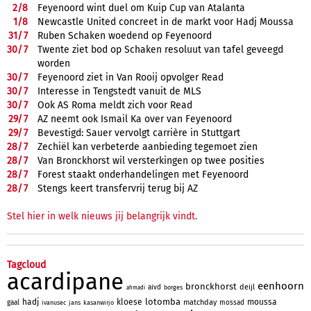
2/
8
Feyenoord wint duel om Kuip Cup van Atalanta
1/
8
Newcastle United concreet in de markt voor Hadj Moussa
31/
7
Ruben Schaken woedend op Feyenoord
30/
7
Twente ziet bod op Schaken resoluut van tafel geveegd
worden
30/
7
Feyenoord ziet in Van Rooij opvolger Read
30/
7
Interesse in Tengstedt vanuit de MLS
30/
7
Ook AS Roma meldt zich voor Read
29/
7
AZ neemt ook Ismail Ka over van Feyenoord
29/
7
Bevestigd: Sauer vervolgt carrière in Stuttgart
28/
7
Zechiël kan verbeterde aanbieding tegemoet zien
28/
7
Van Bronckhorst wil versterkingen op twee posities
28/
7
Forest staakt onderhandelingen met Feyenoord
28/
7
Stengs keert transfervrij terug bij AZ
Stel hier in welk nieuws jij belangrijk vindt.
Tagcloud
acardipane
eenhoorn
bronckhorst
deijl
aivd
borges
ahmadi
lotomba
hadj
kloese
moussa
matchday
gaal
mossad
ivanusec
jans
kasanwirjo