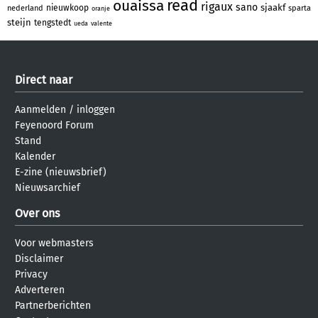
read
ouaissa
rigaux
sano
sjaakf
nieuwkoop
nederland
sparta
oranje
steijn
tengstedt
ueda
valente
Direct naar
Aanmelden
/
inloggen
Feyenoord Forum
Stand
Kalender
E-zine (nieuwsbrief)
Nieuwsarchief
Over ons
Voor webmasters
Disclaimer
Privacy
Adverteren
Partnerberichten