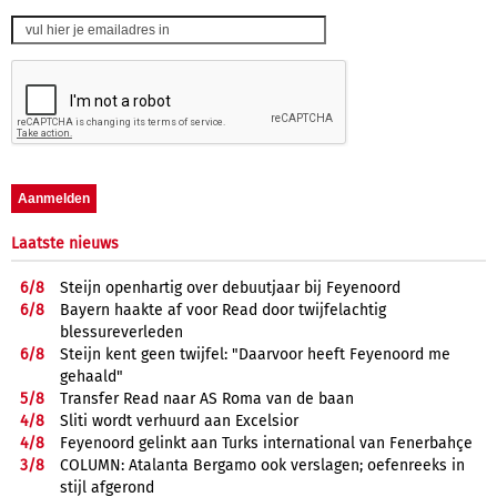
Laatste nieuws
6/
8
Steijn openhartig over debuutjaar bij Feyenoord
6/
8
Bayern haakte af voor Read door twijfelachtig
blessureverleden
6/
8
Steijn kent geen twijfel: "Daarvoor heeft Feyenoord me
gehaald"
5/
8
Transfer Read naar AS Roma van de baan
4/
8
Sliti wordt verhuurd aan Excelsior
4/
8
Feyenoord gelinkt aan Turks international van Fenerbahçe
3/
8
COLUMN: Atalanta Bergamo ook verslagen; oefenreeks in
stijl afgerond