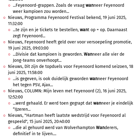
...Feyenoord-grappen. Zoals de vraag
wan
neer Feyenoord
weer kampioen zou worden...
Nieuws, Programma Feyenoord Festival bekend, 19 juni 2025,
11:32:00
...te zijn en je tickets te bestellen,
wan
t op = op. Daarnaast
zegt Feyenoord...
Nieuws, Feyenoord heeft geld over voor versoepeling promotie,
19 juni 2025, 09:03:00
...Divisie dat kampioen is geworden.
Wan
neer alle vier de
Jong-teams onverhoopt...
Nieuws, Dit zijn de topduels voor Feyenoord komend seizoen, 18
juni 2025, 11:58:00
...is gegeven, is ook duidelijk geworden
wan
neer Feyenoord
het tegen PSV, Ajax...
Nieuws, COLUMN: Mijn leven met Feyenoord (2), 16 juni 2025,
12:52:00
...werd gehaald. Er werd toen gegrapt dat
wan
neer je eindelijk
“IJzeren...
Nieuws, "Hartman heeft laatste wedstrijd voor Feyenoord al
gespeeld", 15 juni 2025, 20:40:00
...die al gehuurd werd van Wolverhampton
Wan
derers,
definitief in te lijven....