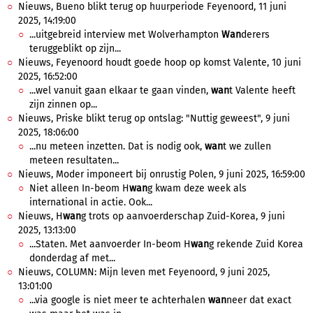
Nieuws, Bueno blikt terug op huurperiode Feyenoord, 11 juni
2025, 14:19:00
...uitgebreid interview met Wolverhampton
Wan
derers
teruggeblikt op zijn...
Nieuws, Feyenoord houdt goede hoop op komst Valente, 10 juni
2025, 16:52:00
...wel vanuit gaan elkaar te gaan vinden,
wan
t Valente heeft
zijn zinnen op...
Nieuws, Priske blikt terug op ontslag: "Nuttig geweest", 9 juni
2025, 18:06:00
...nu meteen inzetten. Dat is nodig ook,
wan
t we zullen
meteen resultaten...
Nieuws, Moder imponeert bij onrustig Polen, 9 juni 2025, 16:59:00
Niet alleen In-beom H
wan
g kwam deze week als
international in actie. Ook...
Nieuws, H
wan
g trots op aanvoerderschap Zuid-Korea, 9 juni
2025, 13:13:00
...Staten. Met aanvoerder In-beom H
wan
g rekende Zuid Korea
donderdag af met...
Nieuws, COLUMN: Mijn leven met Feyenoord, 9 juni 2025,
13:01:00
...via google is niet meer te achterhalen
wan
neer dat exact