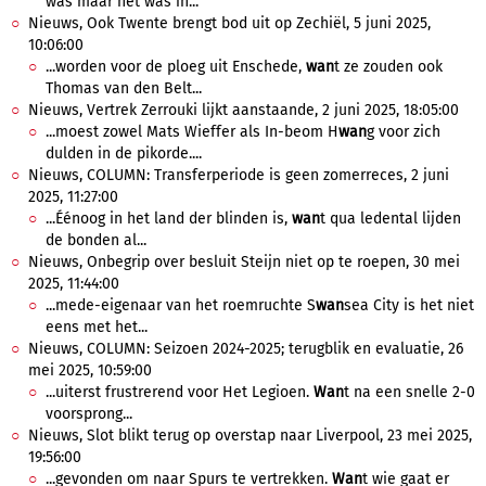
was maar het was in...
Nieuws, Ook Twente brengt bod uit op Zechiël, 5 juni 2025,
10:06:00
...worden voor de ploeg uit Enschede,
wan
t ze zouden ook
Thomas van den Belt...
Nieuws, Vertrek Zerrouki lijkt aanstaande, 2 juni 2025, 18:05:00
...moest zowel Mats Wieffer als In-beom H
wan
g voor zich
dulden in de pikorde....
Nieuws, COLUMN: Transferperiode is geen zomerreces, 2 juni
2025, 11:27:00
...Éénoog in het land der blinden is,
wan
t qua ledental lijden
de bonden al...
Nieuws, Onbegrip over besluit Steijn niet op te roepen, 30 mei
2025, 11:44:00
...mede-eigenaar van het roemruchte S
wan
sea City is het niet
eens met het...
Nieuws, COLUMN: Seizoen 2024-2025; terugblik en evaluatie, 26
mei 2025, 10:59:00
...uiterst frustrerend voor Het Legioen.
Wan
t na een snelle 2-0
voorsprong...
Nieuws, Slot blikt terug op overstap naar Liverpool, 23 mei 2025,
19:56:00
...gevonden om naar Spurs te vertrekken.
Wan
t wie gaat er