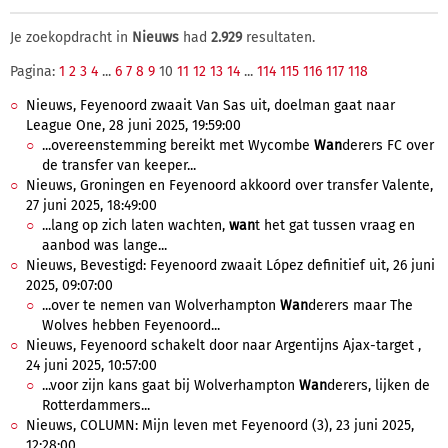
Je zoekopdracht in
Nieuws
had
2.929
resultaten.
Pagina:
1
2
3
4
...
6
7
8
9
10
11
12
13
14
...
114
115
116
117
118
Nieuws, Feyenoord zwaait Van Sas uit, doelman gaat naar
League One, 28 juni 2025, 19:59:00
...overeenstemming bereikt met Wycombe
Wan
derers FC over
de transfer van keeper...
Nieuws, Groningen en Feyenoord akkoord over transfer Valente,
27 juni 2025, 18:49:00
...lang op zich laten wachten,
wan
t het gat tussen vraag en
aanbod was lange...
Nieuws, Bevestigd: Feyenoord zwaait López definitief uit, 26 juni
2025, 09:07:00
...over te nemen van Wolverhampton
Wan
derers maar The
Wolves hebben Feyenoord...
Nieuws, Feyenoord schakelt door naar Argentijns Ajax-target ,
24 juni 2025, 10:57:00
...voor zijn kans gaat bij Wolverhampton
Wan
derers, lijken de
Rotterdammers...
Nieuws, COLUMN: Mijn leven met Feyenoord (3), 23 juni 2025,
12:28:00