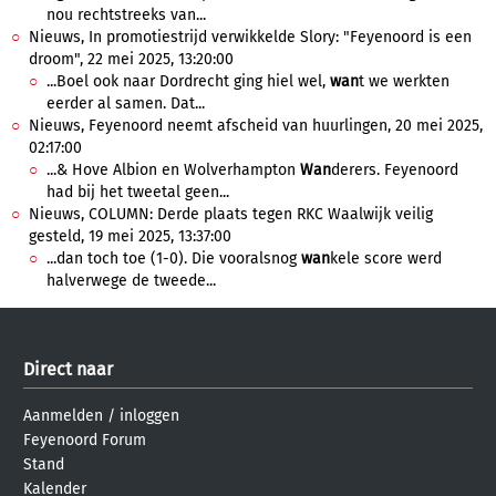
nou rechtstreeks van...
Nieuws, In promotiestrijd verwikkelde Slory: "Feyenoord is een
droom", 22 mei 2025, 13:20:00
...Boel ook naar Dordrecht ging hiel wel,
wan
t we werkten
eerder al samen. Dat...
Nieuws, Feyenoord neemt afscheid van huurlingen, 20 mei 2025,
02:17:00
...& Hove Albion en Wolverhampton
Wan
derers. Feyenoord
had bij het tweetal geen...
Nieuws, COLUMN: Derde plaats tegen RKC Waalwijk veilig
gesteld, 19 mei 2025, 13:37:00
...dan toch toe (1-0). Die vooralsnog
wan
kele score werd
halverwege de tweede...
Direct naar
Aanmelden
/
inloggen
Feyenoord Forum
Stand
Kalender