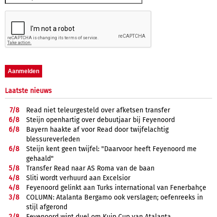
Laatste nieuws
7/
8
Read niet teleurgesteld over afketsen transfer
6/
8
Steijn openhartig over debuutjaar bij Feyenoord
6/
8
Bayern haakte af voor Read door twijfelachtig
blessureverleden
6/
8
Steijn kent geen twijfel: "Daarvoor heeft Feyenoord me
gehaald"
5/
8
Transfer Read naar AS Roma van de baan
4/
8
Sliti wordt verhuurd aan Excelsior
4/
8
Feyenoord gelinkt aan Turks international van Fenerbahçe
3/
8
COLUMN: Atalanta Bergamo ook verslagen; oefenreeks in
stijl afgerond
2/
8
Feyenoord wint duel om Kuip Cup van Atalanta