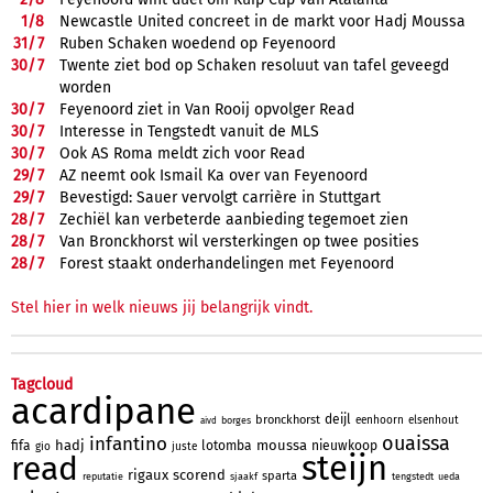
1/
8
Newcastle United concreet in de markt voor Hadj Moussa
31/
7
Ruben Schaken woedend op Feyenoord
30/
7
Twente ziet bod op Schaken resoluut van tafel geveegd
worden
30/
7
Feyenoord ziet in Van Rooij opvolger Read
30/
7
Interesse in Tengstedt vanuit de MLS
30/
7
Ook AS Roma meldt zich voor Read
29/
7
AZ neemt ook Ismail Ka over van Feyenoord
29/
7
Bevestigd: Sauer vervolgt carrière in Stuttgart
28/
7
Zechiël kan verbeterde aanbieding tegemoet zien
28/
7
Van Bronckhorst wil versterkingen op twee posities
28/
7
Forest staakt onderhandelingen met Feyenoord
Stel hier in welk nieuws jij belangrijk vindt.
Tagcloud
acardipane
deijl
bronckhorst
eenhoorn
elsenhout
borges
aivd
ouaissa
infantino
hadj
moussa
fifa
lotomba
nieuwkoop
gio
juste
steijn
read
rigaux
scorend
sparta
reputatie
sjaakf
tengstedt
ueda