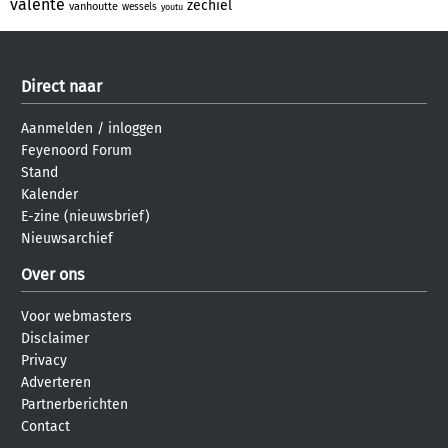
valente
zechiel
vanhoutte
wessels
youtu
Direct naar
Aanmelden
/
inloggen
Feyenoord Forum
Stand
Kalender
E-zine (nieuwsbrief)
Nieuwsarchief
Over ons
Voor webmasters
Disclaimer
Privacy
Adverteren
Partnerberichten
Contact