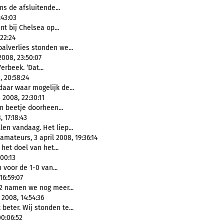
ns de afsluitende...
43:03
aint bij Chelsea op...
22:24
 balverlies stonden we...
008, 23:50:07
 Verbeek. ‘Dat...
, 20:58:24
aar waar mogelijk de...
2008, 22:30:11
en beetje doorheen...
 17:18:43
en vandaag. Het liep...
mateurs, 3 april 2008, 19:36:14
j het doel van het...
00:13
 voor de 1-0 van...
16:59:07
-2 namen we nog meer...
 2008, 14:54:36
 beter. Wij stonden te...
0:06:52