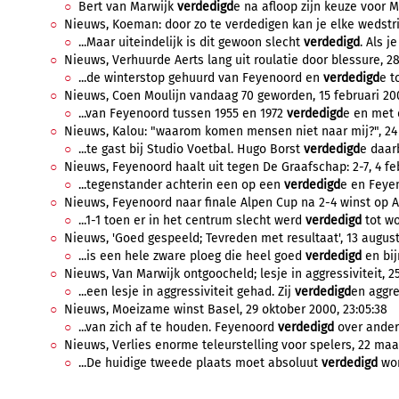
Bert van Marwijk
verdedigd
e na afloop zijn keuze voor Mo
Nieuws, Koeman: door zo te verdedigen kan je elke wedstrijd
...Maar uiteindelijk is dit gewoon slecht
verdedigd
. Als j
Nieuws, Verhuurde Aerts lang uit roulatie door blessure, 28
...de winterstop gehuurd van Feyenoord en
verdedigd
e t
Nieuws, Coen Moulijn vandaag 70 geworden, 15 februari 200
...van Feyenoord tussen 1955 en 1972
verdedigd
e en met d
Nieuws, Kalou: "waarom komen mensen niet naar mij?", 24 a
...te gast bij Studio Voetbal. Hugo Borst
verdedigd
e daarb
Nieuws, Feyenoord haalt uit tegen De Graafschap: 2-7, 4 feb
...tegenstander achterin een op een
verdedigd
e en Feyen
Nieuws, Feyenoord naar finale Alpen Cup na 2-4 winst op Arm
...1-1 toen er in het centrum slecht werd
verdedigd
tot wo
Nieuws, 'Goed gespeeld; Tevreden met resultaat', 13 august
...is een hele zware ploeg die heel goed
verdedigd
en bij
Nieuws, Van Marwijk ontgoocheld; lesje in aggressiviteit, 2
...een lesje in aggressiviteit gehad. Zij
verdedigd
en aggre
Nieuws, Moeizame winst Basel, 29 oktober 2000, 23:05:38
...van zich af te houden. Feyenoord
verdedigd
over anderh
Nieuws, Verlies enorme teleurstelling voor spelers, 22 maar
...De huidige tweede plaats moet absoluut
verdedigd
wor