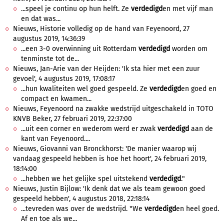
...speel je continu op hun helft. Ze
verdedigd
en met vijf man
en dat was...
Nieuws, Historie volledig op de hand van Feyenoord, 27
augustus 2019, 14:36:39
...een 3-0 overwinning uit Rotterdam
verdedigd
worden om
tenminste tot de...
Nieuws, Jan-Arie van der Heijden: 'Ik sta hier met een zuur
gevoel', 4 augustus 2019, 17:08:17
...hun kwaliteiten wel goed gespeeld. Ze
verdedigd
en goed en
compact en kwamen...
Nieuws, Feyenoord na zwakke wedstrijd uitgeschakeld in TOTO
KNVB Beker, 27 februari 2019, 22:37:00
...uit een corner en wederom werd er zwak
verdedigd
aan de
kant van Feyenoord....
Nieuws, Giovanni van Bronckhorst: 'De manier waarop wij
vandaag gespeeld hebben is hoe het hoort', 24 februari 2019,
18:14:00
...hebben we het gelijke spel uitstekend
verdedigd
."
Nieuws, Justin Bijlow: 'Ik denk dat we als team gewoon goed
gespeeld hebben', 4 augustus 2018, 22:18:14
...tevreden was over de wedstrijd. "We
verdedigd
en heel goed.
Af en toe als we...