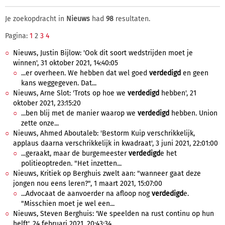
Je zoekopdracht in
Nieuws
had
98
resultaten.
Pagina:
1
2
3
4
Nieuws, Justin Bijlow: 'Ook dit soort wedstrijden moet je
winnen', 31 oktober 2021, 14:40:05
...er overheen. We hebben dat wel goed
verdedigd
en geen
kans weggegeven. Dat...
Nieuws, Arne Slot: 'Trots op hoe we
verdedigd
hebben', 21
oktober 2021, 23:15:20
...ben blij met de manier waarop we
verdedigd
hebben. Union
zette onze...
Nieuws, Ahmed Aboutaleb: 'Bestorm Kuip verschrikkelijk,
applaus daarna verschrikkelijk in kwadraat', 3 juni 2021, 22:01:00
...geraakt, maar de burgemeester
verdedigd
e het
politieoptreden. "Het inzetten...
Nieuws, Kritiek op Berghuis zwelt aan: "wanneer gaat deze
jongen nou eens leren?", 1 maart 2021, 15:07:00
...Advocaat de aanvoerder na afloop nog
verdedigd
e.
"Misschien moet je wel een...
Nieuws, Steven Berghuis: 'We speelden na rust continu op hun
helft', 24 februari 2021, 20:43:34