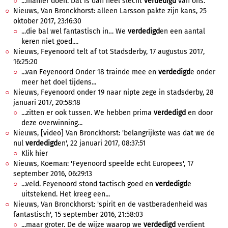
...manier doen. Dat is dan heel slecht
verdedigd
van ons."
Nieuws, Van Bronckhorst: alleen Larsson pakte zijn kans, 25
oktober 2017, 23:16:30
...die bal wel fantastisch in… We
verdedigd
en een aantal
keren niet goed....
Nieuws, Feyenoord telt af tot Stadsderby, 17 augustus 2017,
16:25:20
...van Feyenoord Onder 18 trainde mee en
verdedigd
e onder
meer het doel tijdens...
Nieuws, Feyenoord onder 19 naar nipte zege in stadsderby, 28
januari 2017, 20:58:18
...zitten er ook tussen. We hebben prima
verdedigd
en door
deze overwinning...
Nieuws, [video] Van Bronckhorst: 'belangrijkste was dat we de
nul
verdedigd
en', 22 januari 2017, 08:37:51
Klik hier
Nieuws, Koeman: 'Feyenoord speelde echt Europees', 17
september 2016, 06:29:13
...veld. Feyenoord stond tactisch goed en
verdedigd
e
uitstekend. Het kreeg een...
Nieuws, Van Bronckhorst: 'spirit en de vastberadenheid was
fantastisch', 15 september 2016, 21:58:03
...maar groter. De de wijze waarop we
verdedigd
verdient