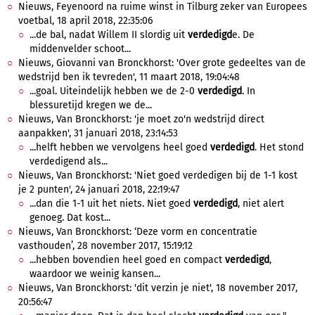
Nieuws, Feyenoord na ruime winst in Tilburg zeker van Europees
voetbal, 18 april 2018, 22:35:06
...de bal, nadat Willem II slordig uit
verdedigd
e. De
middenvelder schoot...
Nieuws, Giovanni van Bronckhorst: 'Over grote gedeeltes van de
wedstrijd ben ik tevreden', 11 maart 2018, 19:04:48
...goal. Uiteindelijk hebben we de 2-0
verdedigd
. In
blessuretijd kregen we de...
Nieuws, Van Bronckhorst: 'je moet zo'n wedstrijd direct
aanpakken', 31 januari 2018, 23:14:53
...helft hebben we vervolgens heel goed
verdedigd
. Het stond
verdedigend als...
Nieuws, Van Bronckhorst: 'Niet goed verdedigen bij de 1-1 kost
je 2 punten', 24 januari 2018, 22:19:47
...dan die 1-1 uit het niets. Niet goed
verdedigd
, niet alert
genoeg. Dat kost...
Nieuws, Van Bronckhorst: ‘Deze vorm en concentratie
vasthouden’, 28 november 2017, 15:19:12
...hebben bovendien heel goed en compact
verdedigd
,
waardoor we weinig kansen...
Nieuws, Van Bronckhorst: 'dit verzin je niet', 18 november 2017,
20:56:47