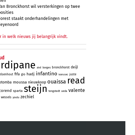
zien
Van Bronckhorst wil versterkingen op twee
posities
Forest staakt onderhandelingen met
Feyenoord
r in welk nieuws jij belangrijk vindt.
ud
ardipane
deijl
bronckhorst
borges
aivd
infantino
hadj
fifa
elsenhout
gio
juste
ivanusec
read
ouaissa
moussa
otomba
nieuwkoop
steijn
valente
corend
sparta
tengstedt
ueda
zechiel
wessels
youtu