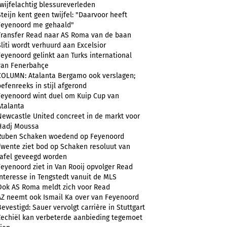
twijfelachtig blessureverleden
Steijn kent geen twijfel: "Daarvoor heeft
Feyenoord me gehaald"
Transfer Read naar AS Roma van de baan
Sliti wordt verhuurd aan Excelsior
Feyenoord gelinkt aan Turks international
van Fenerbahçe
COLUMN: Atalanta Bergamo ook verslagen;
oefenreeks in stijl afgerond
Feyenoord wint duel om Kuip Cup van
Atalanta
Newcastle United concreet in de markt voor
Hadj Moussa
Ruben Schaken woedend op Feyenoord
Twente ziet bod op Schaken resoluut van
tafel geveegd worden
Feyenoord ziet in Van Rooij opvolger Read
Interesse in Tengstedt vanuit de MLS
Ook AS Roma meldt zich voor Read
AZ neemt ook Ismail Ka over van Feyenoord
Bevestigd: Sauer vervolgt carrière in Stuttgart
Zechiël kan verbeterde aanbieding tegemoet