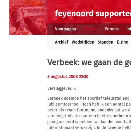
Voorpagina
Nieuws
Forums
In
Archief
Wedstrijden
Standen
E-zine
Verbeek: we gaan de g
3 augustus 2008 22:30
Verslaggever: K
Verbeek noemde het sportief teleurstellend 
Jubileumtoernooi. 'Toch heb ik een aantal pos
beter als tegen Dortmund, ondanks dat we dri
verdedigd. Als je daar een beetje doorheen 
georganiseerd speelden, we konden voetball
internationaal verder zijn. In de tweede helf