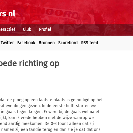
teractief
Club
Profiel
Twitter
Facebook
Bronnen
Scorebord
RSS feed
oede richting op
dat de ploeg op een laatste plaats is geëindigd op het
itieve dingen gezien. In de eerste helft starten we
e goals tegen kregen. Er werd bij de goals wel naïef
kijkt, kan ik vrede hebben met de wijze waarop we
end aardig meekomen. De 0-3 toont alleen dat zij
t namen zij een tandje terug en dan zie je dat dat ons