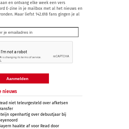
 aan en ontvang elke week een vers
rd E-zine in je mailbox met al het nieuws en
ronden. Maar liefst 142.618 fans gingen je al
e nieuws
Read niet teleurgesteld over afketsen
transfer
Steijn openhartig over debuutjaar bij
Feyenoord
Bayern haakte af voor Read door