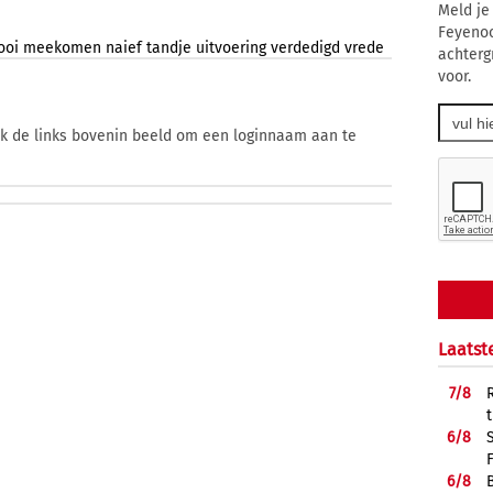
Meld je
Feyenoo
ooi
meekomen
naief
tandje
uitvoering
verdedigd
vrede
achterg
voor.
ik de links bovenin beeld om een loginnaam aan te
Laatst
7/
8
6/
8
6/
8