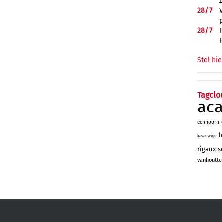
28/
7
28/
7
Stel hie
Tagclo
ac
eenhoorn
l
kasanwirjo
rigaux
s
vanhoutte