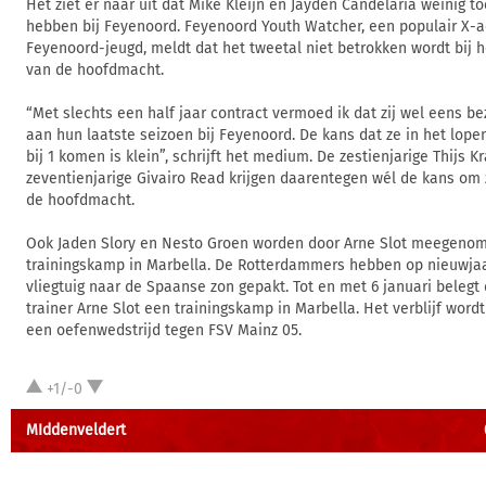
Het ziet er naar uit dat Mike Kleijn en Jayden Candelaria weinig 
hebben bij Feyenoord. Feyenoord Youth Watcher, een populair X-a
Feyenoord-jeugd, meldt dat het tweetal niet betrokken wordt bij 
van de hoofdmacht.
“Met slechts een half jaar contract vermoed ik dat zij wel eens be
aan hun laatste seizoen bij Feyenoord. De kans dat ze in het lop
bij 1 komen is klein”, schrijft het medium. De zestienjarige Thijs K
zeventienjarige Givairo Read krijgen daarentegen wél de kans om z
de hoofdmacht.
Ook Jaden Slory en Nesto Groen worden door Arne Slot meegenom
trainingskamp in Marbella. De Rotterdammers hebben op nieuwja
vliegtuig naar de Spaanse zon gepakt. Tot en met 6 januari belegt
trainer Arne Slot een trainingskamp in Marbella. Het verblijf word
een oefenwedstrijd tegen FSV Mainz 05.
+1/-0
MIddenveldert