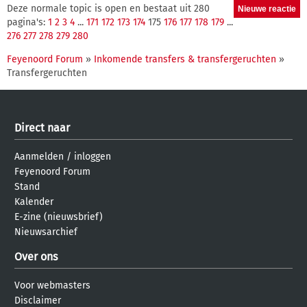
Deze normale topic is open en bestaat uit 280
pagina's:
1
2
3
4
...
171
172
173
174
175
176
177
178
179
...
276
277
278
279
280
Feyenoord Forum
»
Inkomende transfers & transfergeruchten
»
Transfergeruchten
Direct naar
Aanmelden
/
inloggen
Feyenoord Forum
Stand
Kalender
E-zine (nieuwsbrief)
Nieuwsarchief
Over ons
Voor webmasters
Disclaimer