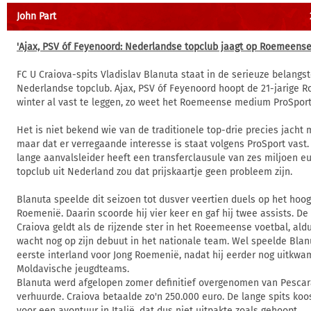
John Part
'Ajax, PSV óf Feyenoord: Nederlandse topclub jaagt op Roemeense 
FC U Craiova-spits Vladislav Blanuta staat in de serieuze belangst
Nederlandse topclub. Ajax, PSV óf Feyenoord hoopt de 21-jarige
winter al vast te leggen, zo weet het Roemeense medium ProSport
Het is niet bekend wie van de traditionele top-drie precies jacht
maar dat er verregaande interesse is staat volgens ProSport vast.
lange aanvalsleider heeft een transferclausule van zes miljoen eu
topclub uit Nederland zou dat prijskaartje geen probleem zijn.
Blanuta speelde dit seizoen tot dusver veertien duels op het hoog
Roemenië. Daarin scoorde hij vier keer en gaf hij twee assists. De
Craiova geldt als de rijzende ster in het Roeemeense voetbal, aldu
wacht nog op zijn debuut in het nationale team. Wel speelde Blan
eerste interland voor Jong Roemenië, nadat hij eerder nog uitkwa
Moldavische jeugdteams.
Blanuta werd afgelopen zomer definitief overgenomen van Pescar
verhuurde. Craiova betaalde zo'n 250.000 euro. De lange spits koos
voor een avontuur in Italië, dat dus niet uitpakte zoals gehoopt.