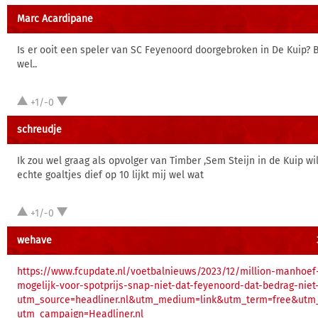
Marc Acardipane
Is er ooit een speler van SC Feyenoord doorgebroken in De Kuip? B
wel..
+1/-0
schreudje
Ik zou wel graag als opvolger van Timber ,Sem Steijn in de Kuip wi
echte goaltjes dief op 10 lijkt mij wel wat
+1/-0
wehave
https://www.fcupdate.nl/voetbalnieuws/2023/12/million-manhoef-
mogelijk-voor-spotprijs-snap-niet-dat-feyenoord-dat-bedrag-niet
utm_source=headliner.nl&utm_medium=link&utm_term=free&utm_
utm_campaign=Headliner.nl