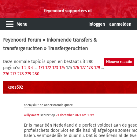
Menu
inloggen
|
aanmelden
Feyenoord Forum
»
Inkomende transfers &
transfergeruchten
» Transfergeruchten
Deze normale topic is open en bestaat uit 280
pagina's:
1
2
3
4
...
171
172
173
174
175
176
177
178
179
...
276
277
278
279
280
kees592
open/sluit de onderstaande quote:
Willykment
schreef op
23 december 2023 om 16:19
:
Er is maar één Nederland die perfect voldoet aan de ges
profielschets door Slot en die had hij afgelopen zomer m
halen, vermoedelijk te duur nu. Dat is overigens al de tw