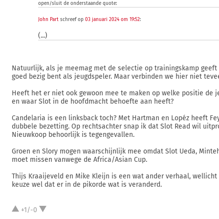
open/sluit de onderstaande quote:
John Part
schreef op
03 januari 2024 om 19:52
:
(...)
Natuurlijk, als je meemag met de selectie op trainingskamp geeft 
goed bezig bent als jeugdspeler. Maar verbinden we hier niet teve
Heeft het er niet ook gewoon mee te maken op welke positie de j
en waar Slot in de hoofdmacht behoefte aan heeft?
Candelaria is een linksback toch? Met Hartman en Lopéz heeft F
dubbele bezetting. Op rechtsachter snap ik dat Slot Read wil uitp
Nieuwkoop behoorlijk is tegengevallen.
Groen en Slory mogen waarschijnlijk mee omdat Slot Ueda, Minte
moet missen vanwege de Africa/Asian Cup.
Thijs Kraaijeveld en Mike Kleijn is een wat ander verhaal, wellich
keuze wel dat er in de pikorde wat is veranderd.
+1/-0