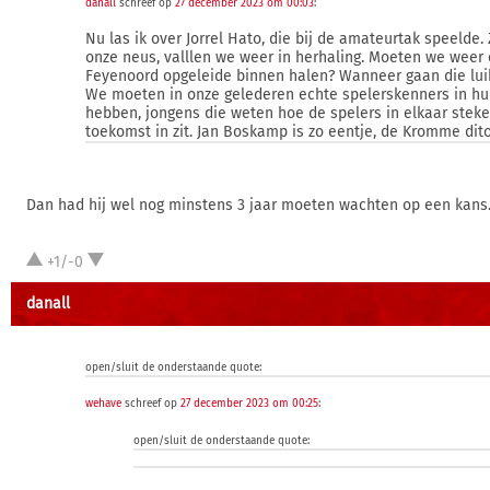
danall
schreef op
27 december 2023 om 00:03
:
Nu las ik over Jorrel Hato, die bij de amateurtak speelde.
onze neus, valllen we weer in herhaling. Moeten we weer
Feyenoord opgeleide binnen halen? Wanneer gaan die lu
We moeten in onze gelederen echte spelerskenners in hu
hebben, jongens die weten hoe de spelers in elkaar steke
toekomst in zit. Jan Boskamp is zo eentje, de Kromme dito
Dan had hij wel nog minstens 3 jaar moeten wachten op een kans
+1/-0
danall
open/sluit de onderstaande quote:
wehave
schreef op
27 december 2023 om 00:25
:
open/sluit de onderstaande quote: