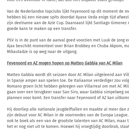
Van de Nederlandse topclubs lijkt Feyenoord op dit moment de m
hebben bij een nieuwe spits doordat Ayase Ueda enige tijd afwezi
zijn deelname aan de Azië Cup. Daarnaast lijkt Santiago Gimenez 
goede kans te maken op een transfer.
PSV is in de punt van de aanval goed voorzien met Luuk de Jong e
Ajax beschikt momenteel over Brian Brobbey en Chuba Akpom, m
Mikautadze is op weg naar de uitgang.
Feyenoord en AZ mogen hopen op Matteo Gabbia van AC Milan
Matteo Gabbia wordt dit seizoen door AC Milan uitgeleend aan Vil
in Spanje amper aan spelen toe. De Italiaanse verdediger zou volg
Romano groen licht hebben gekregen van Villarreal om met AC Mil
gaan over een terugkeer naar San Siro, waar Gabbia simpelweg oo
plannen voor komt. Een transfer naar Feyenoord of AZ kan uitkoms
Hij doorliep alle nationale jeugdelftallen en maakte al meer dan 
zijn debuut voor AC Milan in de voorrondes van de Europa League
ook te boek als een van de grootste talenten van AC Milan, maar t
het er nog niet uit te komen. Hoewel hij vroegtijdig doorbrak, staat