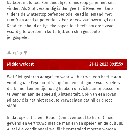
balbezit niets toe. Een duidelijkere miskoop ga je niet snel
vinden. Als Slot verstandig is dan geeft hij Read een kans
tijdens de winterstop oefenperiode, Read is iemand met
Dumfries achtige potentie. Ik ben er ook van overtuigd dat
Read de inhoud en fysieke capaciteit heeft om eredivisie
waardig te worden in korte tijd, een slim gescoute
jeugdspeler.
+1/-0
MIddenveldert
21-12-2023 09:15:59
Wat Slot gisteren aangaf, en waar wij hier wel een beetje aan
voorbijgaan; Feyenoord 'shopt' in een categorie waar spelers
die binnenkomen tijd nodig hebben om zich aan te passen en
te wennen aan de speelstijl/intensiteit. Ook van een Jovan
Mijatović is het niet reeel te verwachten dat hij er direct
stáát.
In dat opzicht is een Boadu (om eventueel te huren) méér
gewend en vertrouwd met de manier van spelen en de cultuur.
Al zal die conditioneel wel flink opgetraind moeten worden.