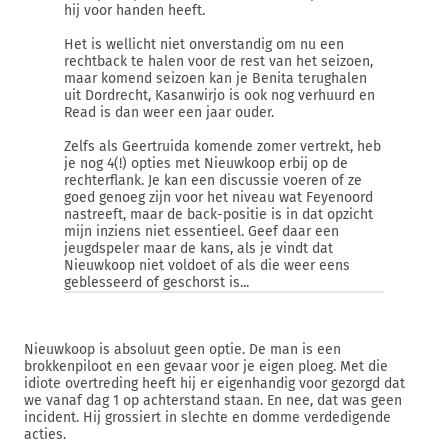
hij voor handen heeft.
Het is wellicht niet onverstandig om nu een
rechtback te halen voor de rest van het seizoen,
maar komend seizoen kan je Benita terughalen
uit Dordrecht, Kasanwirjo is ook nog verhuurd en
Read is dan weer een jaar ouder.
Zelfs als Geertruida komende zomer vertrekt, heb
je nog 4(!) opties met Nieuwkoop erbij op de
rechterflank. Je kan een discussie voeren of ze
goed genoeg zijn voor het niveau wat Feyenoord
nastreeft, maar de back-positie is in dat opzicht
mijn inziens niet essentieel. Geef daar een
jeugdspeler maar de kans, als je vindt dat
Nieuwkoop niet voldoet of als die weer eens
geblesseerd of geschorst is...
Nieuwkoop is absoluut geen optie. De man is een
brokkenpiloot en een gevaar voor je eigen ploeg. Met die
idiote overtreding heeft hij er eigenhandig voor gezorgd dat
we vanaf dag 1 op achterstand staan. En nee, dat was geen
incident. Hij grossiert in slechte en domme verdedigende
acties.