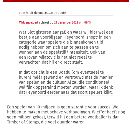
open/sluit de onderstaande quote:
MIddenveldert
schreef op
21 december 2023 om 09:15
:
Wat Slot gisteren aangaf, en waar wij hier wel een
beetje aan voorbijgaan; Feyenoord 'shopt' in een
categorie waar spelers die binnenkomen tijd
nodig hebben om zich aan te passen en te
wennen aan de speelstijl/intensiteit. Ook van
een Jovan Mijatović is het niet reeel te
verwachten dat hij er direct stáát.
In dat opzicht is een Boadu (om eventueel te
huren) méér gewend en vertrouwd met de manier
van spelen en de cultuur. Al zal die conditioneel
wel flink opgetraind moeten worden. Maar ik denk
dat Feyenoord eerder naar dat soort spelers kijkt.
Een speler van 10 miljoen is geen garantie voor succes. We
hebben te maken met scheve verhoudingen. Wieffer heeft nog
geen miljoen gekost, terwijl hij een betere voetballer is dan
Timber of Stengs, die veel duurder waren.