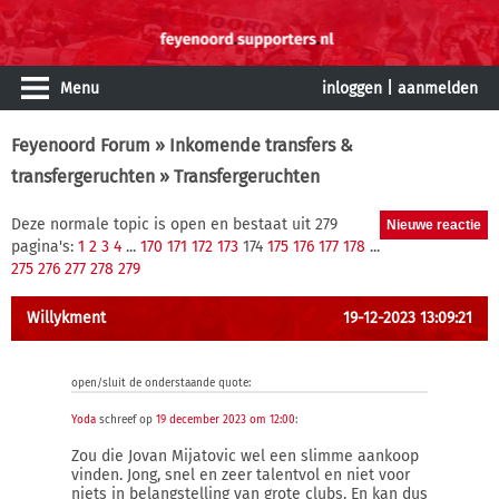
Menu
inloggen
|
aanmelden
Feyenoord Forum
»
Inkomende transfers &
transfergeruchten
» Transfergeruchten
Deze normale topic is open en bestaat uit 279
pagina's:
1
2
3
4
...
170
171
172
173
174
175
176
177
178
...
275
276
277
278
279
Willykment
19-12-2023 13:09:21
open/sluit de onderstaande quote:
Yoda
schreef op
19 december 2023 om 12:00
:
Zou die Jovan Mijatovic wel een slimme aankoop
vinden. Jong, snel en zeer talentvol en niet voor
niets in belangstelling van grote clubs. En kan dus