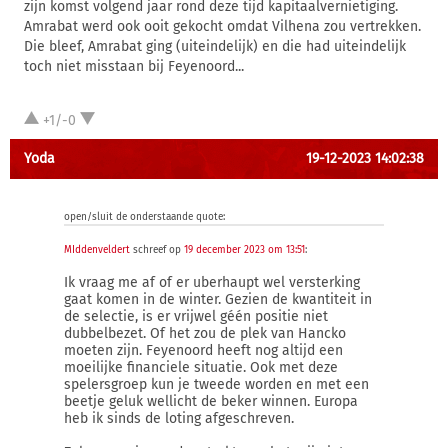
zijn komst volgend jaar rond deze tijd kapitaalvernietiging.
Amrabat werd ook ooit gekocht omdat Vilhena zou vertrekken.
Die bleef, Amrabat ging (uiteindelijk) en die had uiteindelijk
toch niet misstaan bij Feyenoord...
+1/-0
Yoda
19-12-2023 14:02:38
open/sluit de onderstaande quote:
MIddenveldert
schreef op
19 december 2023 om 13:51
:
Ik vraag me af of er uberhaupt wel versterking
gaat komen in de winter. Gezien de kwantiteit in
de selectie, is er vrijwel géén positie niet
dubbelbezet. Of het zou de plek van Hancko
moeten zijn. Feyenoord heeft nog altijd een
moeilijke financiele situatie. Ook met deze
spelersgroep kun je tweede worden en met een
beetje geluk wellicht de beker winnen. Europa
heb ik sinds de loting afgeschreven.