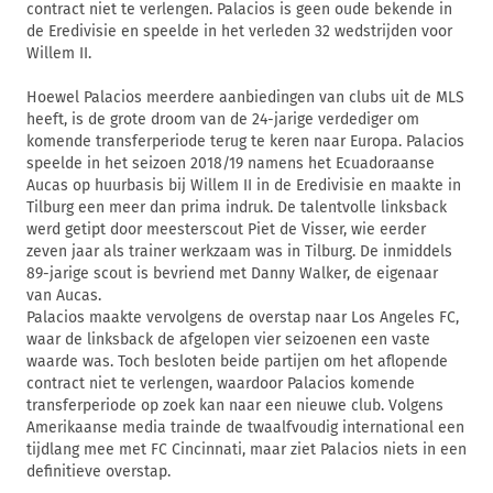
contract niet te verlengen. Palacios is geen oude bekende in
de Eredivisie en speelde in het verleden 32 wedstrijden voor
Willem II.
Hoewel Palacios meerdere aanbiedingen van clubs uit de MLS
heeft, is de grote droom van de 24-jarige verdediger om
komende transferperiode terug te keren naar Europa. Palacios
speelde in het seizoen 2018/19 namens het Ecuadoraanse
Aucas op huurbasis bij Willem II in de Eredivisie en maakte in
Tilburg een meer dan prima indruk. De talentvolle linksback
werd getipt door meesterscout Piet de Visser, wie eerder
zeven jaar als trainer werkzaam was in Tilburg. De inmiddels
89-jarige scout is bevriend met Danny Walker, de eigenaar
van Aucas.
Palacios maakte vervolgens de overstap naar Los Angeles FC,
waar de linksback de afgelopen vier seizoenen een vaste
waarde was. Toch besloten beide partijen om het aflopende
contract niet te verlengen, waardoor Palacios komende
transferperiode op zoek kan naar een nieuwe club. Volgens
Amerikaanse media trainde de twaalfvoudig international een
tijdlang mee met FC Cincinnati, maar ziet Palacios niets in een
definitieve overstap.