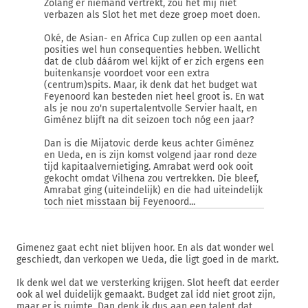
Zolang er niemand vertrekt, zou het mij niet
verbazen als Slot het met deze groep moet doen.
Oké, de Asian- en Africa Cup zullen op een aantal
posities wel hun consequenties hebben. Wellicht
dat de club dáárom wel kijkt of er zich ergens een
buitenkansje voordoet voor een extra
(centrum)spits. Maar, ik denk dat het budget wat
Feyenoord kan besteden niet heel groot is. En wat
als je nou zo'n supertalentvolle Servier haalt, en
Giménez blijft na dit seizoen toch nóg een jaar?
Dan is die Mijatovic derde keus achter Giménez
en Ueda, en is zijn komst volgend jaar rond deze
tijd kapitaalvernietiging. Amrabat werd ook ooit
gekocht omdat Vilhena zou vertrekken. Die bleef,
Amrabat ging (uiteindelijk) en die had uiteindelijk
toch niet misstaan bij Feyenoord...
Gimenez gaat echt niet blijven hoor. En als dat wonder wel
geschiedt, dan verkopen we Ueda, die ligt goed in de markt.
Ik denk wel dat we versterking krijgen. Slot heeft dat eerder
ook al wel duidelijk gemaakt. Budget zal idd niet groot zijn,
maar er is ruimte. Dan denk ik dus aan een talent dat