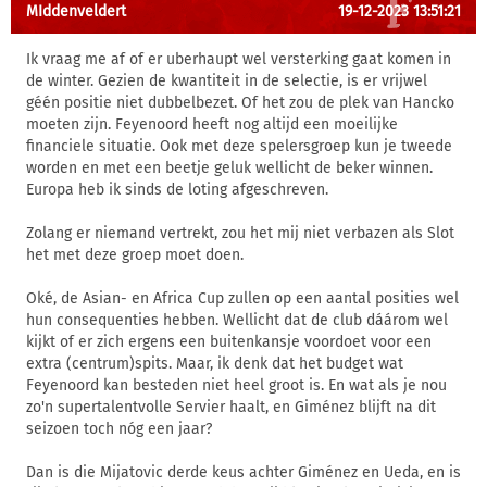
MIddenveldert
19-12-2023 13:51:21
Ik vraag me af of er uberhaupt wel versterking gaat komen in
de winter. Gezien de kwantiteit in de selectie, is er vrijwel
géén positie niet dubbelbezet. Of het zou de plek van Hancko
moeten zijn. Feyenoord heeft nog altijd een moeilijke
financiele situatie. Ook met deze spelersgroep kun je tweede
worden en met een beetje geluk wellicht de beker winnen.
Europa heb ik sinds de loting afgeschreven.
Zolang er niemand vertrekt, zou het mij niet verbazen als Slot
het met deze groep moet doen.
Oké, de Asian- en Africa Cup zullen op een aantal posities wel
hun consequenties hebben. Wellicht dat de club dáárom wel
kijkt of er zich ergens een buitenkansje voordoet voor een
extra (centrum)spits. Maar, ik denk dat het budget wat
Feyenoord kan besteden niet heel groot is. En wat als je nou
zo'n supertalentvolle Servier haalt, en Giménez blijft na dit
seizoen toch nóg een jaar?
Dan is die Mijatovic derde keus achter Giménez en Ueda, en is