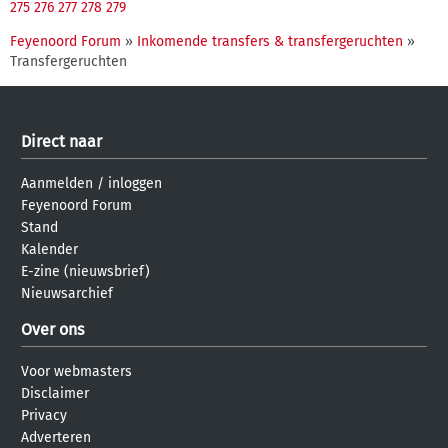
275
276
277
278
279
Feyenoord Forum
»
Inkomende transfers & transfergeruchten
»
Transfergeruchten
Direct naar
Aanmelden
/
inloggen
Feyenoord Forum
Stand
Kalender
E-zine (nieuwsbrief)
Nieuwsarchief
Over ons
Voor webmasters
Disclaimer
Privacy
Adverteren