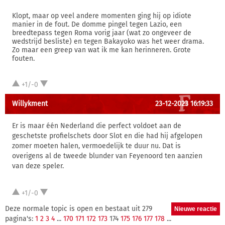
Klopt, maar op veel andere momenten ging hij op idiote
manier in de fout. De domme pingel tegen Lazio, een
breedtepass tegen Roma vorig jaar (wat zo ongeveer de
wedstrijd besliste) en tegen Bakayoko was het weer drama.
Zo maar een greep van wat ik me kan herinneren. Grote
fouten.
+1/-0
Willykment
23-12-2023 16:19:33
Er is maar één Nederland die perfect voldoet aan de
geschetste profielschets door Slot en die had hij afgelopen
zomer moeten halen, vermoedelijk te duur nu. Dat is
overigens al de tweede blunder van Feyenoord ten aanzien
van deze speler.
+1/-0
Deze normale topic is open en bestaat uit 279
pagina's:
1
2
3
4
...
170
171
172
173
174
175
176
177
178
...