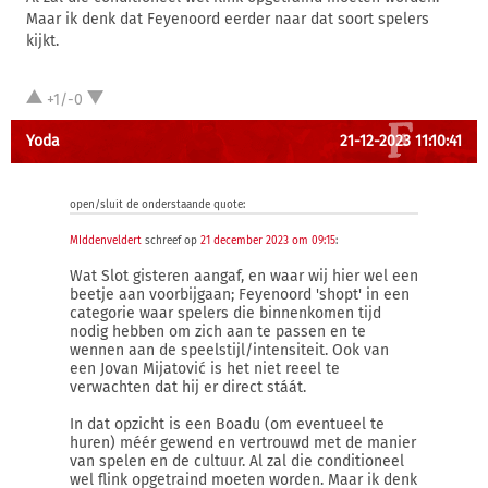
Maar ik denk dat Feyenoord eerder naar dat soort spelers
kijkt.
+1/-0
Yoda
21-12-2023 11:10:41
open/sluit de onderstaande quote:
MIddenveldert
schreef op
21 december 2023 om 09:15
:
Wat Slot gisteren aangaf, en waar wij hier wel een
beetje aan voorbijgaan; Feyenoord 'shopt' in een
categorie waar spelers die binnenkomen tijd
nodig hebben om zich aan te passen en te
wennen aan de speelstijl/intensiteit. Ook van
een Jovan Mijatović is het niet reeel te
verwachten dat hij er direct stáát.
In dat opzicht is een Boadu (om eventueel te
huren) méér gewend en vertrouwd met de manier
van spelen en de cultuur. Al zal die conditioneel
wel flink opgetraind moeten worden. Maar ik denk