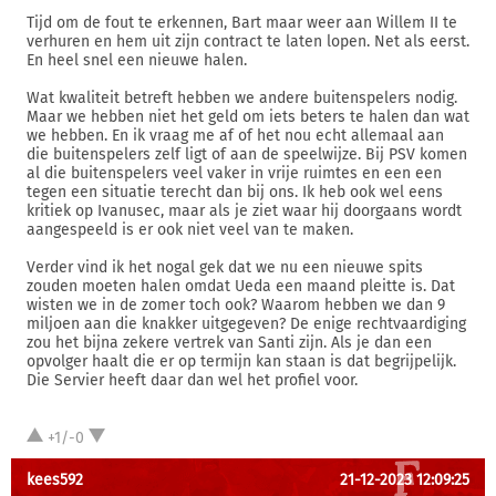
Tijd om de fout te erkennen, Bart maar weer aan Willem II te
verhuren en hem uit zijn contract te laten lopen. Net als eerst.
En heel snel een nieuwe halen.
Wat kwaliteit betreft hebben we andere buitenspelers nodig.
Maar we hebben niet het geld om iets beters te halen dan wat
we hebben. En ik vraag me af of het nou echt allemaal aan
die buitenspelers zelf ligt of aan de speelwijze. Bij PSV komen
al die buitenspelers veel vaker in vrije ruimtes en een een
tegen een situatie terecht dan bij ons. Ik heb ook wel eens
kritiek op Ivanusec, maar als je ziet waar hij doorgaans wordt
aangespeeld is er ook niet veel van te maken.
Verder vind ik het nogal gek dat we nu een nieuwe spits
zouden moeten halen omdat Ueda een maand pleitte is. Dat
wisten we in de zomer toch ook? Waarom hebben we dan 9
miljoen aan die knakker uitgegeven? De enige rechtvaardiging
zou het bijna zekere vertrek van Santi zijn. Als je dan een
opvolger haalt die er op termijn kan staan is dat begrijpelijk.
Die Servier heeft daar dan wel het profiel voor.
+1/-0
kees592
21-12-2023 12:09:25