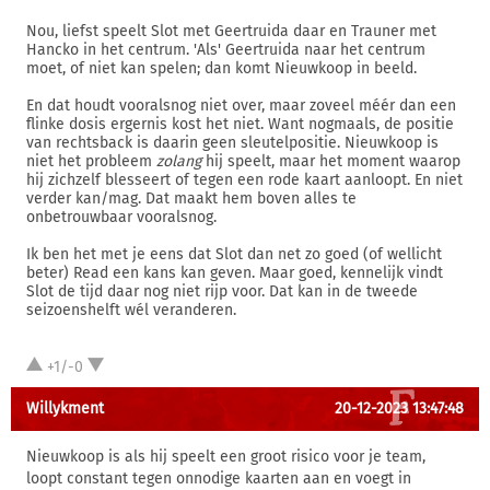
Nou, liefst speelt Slot met Geertruida daar en Trauner met
Hancko in het centrum. 'Als' Geertruida naar het centrum
moet, of niet kan spelen; dan komt Nieuwkoop in beeld.
En dat houdt vooralsnog niet over, maar zoveel méér dan een
flinke dosis ergernis kost het niet. Want nogmaals, de positie
van rechtsback is daarin geen sleutelpositie. Nieuwkoop is
niet het probleem
zolang
hij speelt, maar het moment waarop
hij zichzelf blesseert of tegen een rode kaart aanloopt. En niet
verder kan/mag. Dat maakt hem boven alles te
onbetrouwbaar vooralsnog.
Ik ben het met je eens dat Slot dan net zo goed (of wellicht
beter) Read een kans kan geven. Maar goed, kennelijk vindt
Slot de tijd daar nog niet rijp voor. Dat kan in de tweede
seizoenshelft wél veranderen.
+1/-0
Willykment
20-12-2023 13:47:48
Nieuwkoop is als hij speelt een groot risico voor je team,
loopt constant tegen onnodige kaarten aan en voegt in