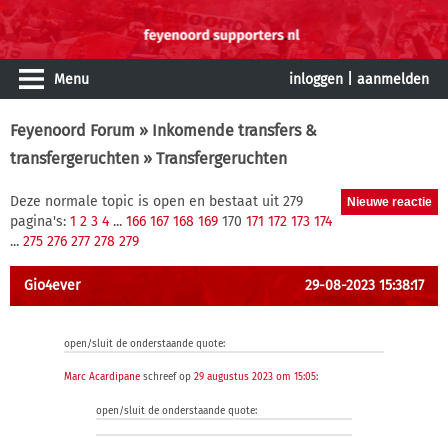
Menu
inloggen
|
aanmelden
Feyenoord Forum
»
Inkomende transfers &
transfergeruchten
» Transfergeruchten
Deze normale topic is open en bestaat uit 279
pagina's:
1
2
3
4
...
166
167
168
169
170
171
172
173
174
...
275
276
277
278
279
Gio4ever
29-08-2023 15:38:17
open/sluit de onderstaande quote:
Marc Acardipane
schreef op
29 augustus 2023 om 15:05
:
open/sluit de onderstaande quote: