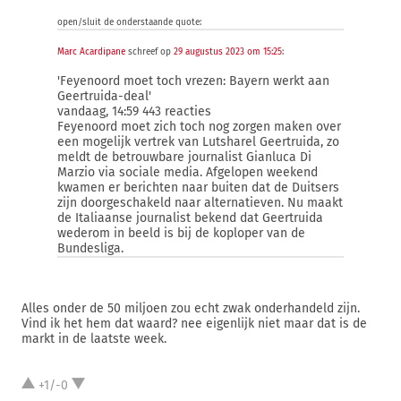
open/sluit de onderstaande quote:
Marc Acardipane
schreef op
29 augustus 2023 om 15:25
:
'Feyenoord moet toch vrezen: Bayern werkt aan
Geertruida-deal'
vandaag, 14:59 443 reacties
Feyenoord moet zich toch nog zorgen maken over
een mogelijk vertrek van Lutsharel Geertruida, zo
meldt de betrouwbare journalist Gianluca Di
Marzio via sociale media. Afgelopen weekend
kwamen er berichten naar buiten dat de Duitsers
zijn doorgeschakeld naar alternatieven. Nu maakt
de Italiaanse journalist bekend dat Geertruida
wederom in beeld is bij de koploper van de
Bundesliga.
Alles onder de 50 miljoen zou echt zwak onderhandeld zijn.
Vind ik het hem dat waard? nee eigenlijk niet maar dat is de
markt in de laatste week.
+1/-0