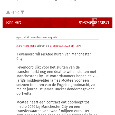
+1/-0
John Part
01-09-2023 17:19:31
open/sluit de onderstaande quote:
Marc Acardipane
schreef op
31 augustus 2023 om 17:44
:
'Feyenoord wil McAtee huren van Manchester
City'
Feyenoord lijkt voor het sluiten van de
transfermarkt nog een deal te willen sluiten met
Manchester City. De Rotterdammers hopen de 20-
jarige middenvelder James McAtee voor een
seizoen te huren van de Engelse grootmacht, zo
meldt journalist James Ducker donderdagavond
op Twitter.
McAtee heeft een contract dat doorloopt tot
medio 2026 bij Manchester City en een
transferwaarde van twaalf miljoen euro. Het