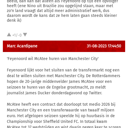
beeld, dan kan dat alleen als Feyenoord op tijd een opvolger
heeft (ene Nino uit Brazilie zou opgelijnd staan, maar met
zo'n land vraagt dat altijd meer administratief werk, dus
daarom wordt de kans dat ze hem laten gaan steeds kleiner
denk ik)
+1/-0
Marc Acardipane
31-08-2023 17:44:50
'Feyenoord wil McAtee huren van Manchester City'
Feyenoord lijkt voor het sluiten van de transfermarkt nog een
deal te willen sluiten met Manchester City. De Rotterdammers
hopen de 20-jarige middenvelder James McAtee voor een
seizoen te huren van de Engelse grootmacht, zo meldt
journalist James Ducker donderdagavond op Twitter.
McAtee heeft een contract dat doorloopt tot medio 2026 bij
Manchester City en een transferwaarde van twaalf miljoen
euro. Het afgelopen seizoen speelde hij op huurbasis in de
Championship voor Sheffield United FC. In totaal kwam
McAtee tot 37 wedstrijden en wist daarin negen keer te scoren