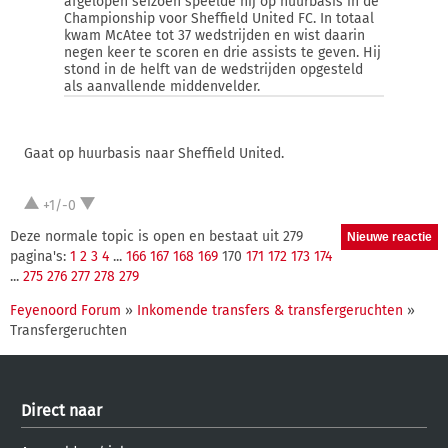
afgelopen seizoen speelde hij op huurbasis in de
Championship voor Sheffield United FC. In totaal
kwam McAtee tot 37 wedstrijden en wist daarin
negen keer te scoren en drie assists te geven. Hij
stond in de helft van de wedstrijden opgesteld
als aanvallende middenvelder.
Gaat op huurbasis naar Sheffield United.
+1/-0
Deze normale topic is open en bestaat uit 279
pagina's:
1
2
3
4
...
166
167
168
169
170
171
172
173
174
...
275
276
277
278
279
Feyenoord Forum
»
Inkomende transfers & transfergeruchten
»
Transfergeruchten
Direct naar