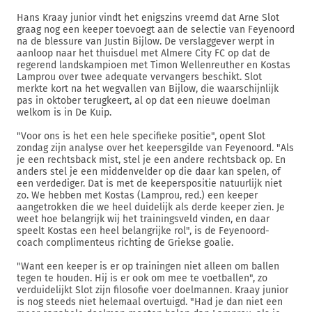
Hans Kraay junior vindt het enigszins vreemd dat Arne Slot
graag nog een keeper toevoegt aan de selectie van Feyenoord
na de blessure van Justin Bijlow. De verslaggever werpt in
aanloop naar het thuisduel met Almere City FC op dat de
regerend landskampioen met Timon Wellenreuther en Kostas
Lamprou over twee adequate vervangers beschikt. Slot
merkte kort na het wegvallen van Bijlow, die waarschijnlijk
pas in oktober terugkeert, al op dat een nieuwe doelman
welkom is in De Kuip.
"Voor ons is het een hele specifieke positie", opent Slot
zondag zijn analyse over het keepersgilde van Feyenoord. "Als
je een rechtsback mist, stel je een andere rechtsback op. En
anders stel je een middenvelder op die daar kan spelen, of
een verdediger. Dat is met de keeperspositie natuurlijk niet
zo. We hebben met Kostas (Lamprou, red.) een keeper
aangetrokken die we heel duidelijk als derde keeper zien. Je
weet hoe belangrijk wij het trainingsveld vinden, en daar
speelt Kostas een heel belangrijke rol", is de Feyenoord-
coach complimenteus richting de Griekse goalie.
"Want een keeper is er op trainingen niet alleen om ballen
tegen te houden. Hij is er ook om mee te voetballen", zo
verduidelijkt Slot zijn filosofie voer doelmannen. Kraay junior
is nog steeds niet helemaal overtuigd. "Had je dan niet een