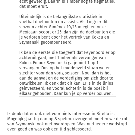
echt geweldig. Daarin is Timber nog te flegmatiek,
dat moet eruit.
Uiteindelijk is de belangrijkste statistiek in
voetbal doelpunten en assists. Als Lingr er dit
seizoen achter Giménez 10/15 inlegt, en onze
Mexicaan scoort er 25; dan zijn de doelpunten die
je verloren bent door het vertrek van Kokcu en
Szymanski gecompenseerd.
Ik ben de eerste die toegeeft dat Feyenoord er op
achteruit gaat, met Timber als vervanger van
Kokcu. En ook Szymanski ga je niet 1 op 1
vervangen. Dus op het middenveld staan we er
slechter voor dan vorig seizoen. Nou, dan is het
aan de aanval en de verdediging om zich door te
ontwikkelen. Ik denk dat dit kan. Er is in de linies
geinvesteerd, en vooral achterin is de boel bij
elkaar gehouden. Daar kun je op verder bouwen.
Ik denk dat er ook niet voor niets interesse in Bitello is.
Mogelijk gaat hij dan op 8 spelen. overigend moeten we de rol
van Szymanski ook niet overdrijven. Was niet iedere wedstrijd
even goed en was ook een tijd geblesseerd.