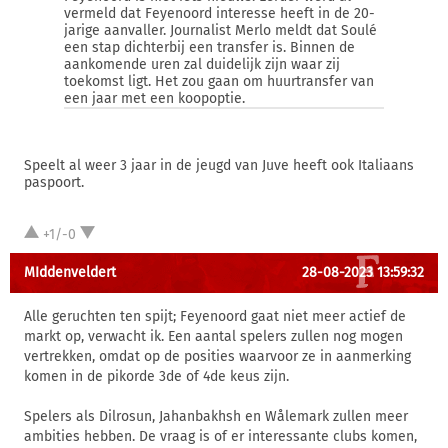
vermeld dat Feyenoord interesse heeft in de 20-
jarige aanvaller. Journalist Merlo meldt dat Soulé
een stap dichterbij een transfer is. Binnen de
aankomende uren zal duidelijk zijn waar zij
toekomst ligt. Het zou gaan om huurtransfer van
een jaar met een koopoptie.
Speelt al weer 3 jaar in de jeugd van Juve heeft ook Italiaans
paspoort.
+1/-0
MIddenveldert
28-08-2023 13:59:32
Alle geruchten ten spijt; Feyenoord gaat niet meer actief de
markt op, verwacht ik. Een aantal spelers zullen nog mogen
vertrekken, omdat op de posities waarvoor ze in aanmerking
komen in de pikorde 3de of 4de keus zijn.
Spelers als Dilrosun, Jahanbakhsh en Wålemark zullen meer
ambities hebben. De vraag is of er interessante clubs komen,