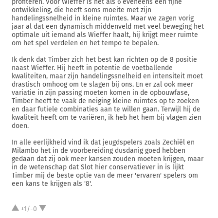
profiteren. Voor Wieffer is het als 6 eveneens een fijne
ontwikkeling, die heeft soms moeite met zijn
handelingssnelheid in kleine ruimtes. Maar we zagen vorig
jaar al dat een dynamisch middenveld met veel beweging het
optimale uit iemand als Wieffer haalt, hij krijgt meer ruimte
om het spel verdelen en het tempo te bepalen.
Ik denk dat Timber zich het best kan richten op de 8 positie
naast Wieffer. Hij heeft in potentie de voetballende
kwaliteiten, maar zijn handelingssnelheid en intensiteit moet
drastisch omhoog om te slagen bij ons. En er zal ook meer
variatie in zijn passing moeten komen in de opbouwfase,
Timber heeft te vaak de neiging kleine ruimtes op te zoeken
en daar futiele combinaties aan te willen gaan. Terwijl hij de
kwaliteit heeft om te variëren, ik heb het hem bij vlagen zien
doen.
In alle eerlijkheid vind ik dat jeugdspelers zoals Zechiël en
Milambo het in de voorbereiding dusdanig goed hebben
gedaan dat zij ook meer kansen zouden moeten krijgen, maar
in de wetenschap dat Slot hier conservatiever in is lijkt
Timber mij de beste optie van de meer 'ervaren' spelers om
een kans te krijgen als '8'.
+1/-0