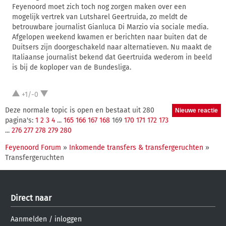
Feyenoord moet zich toch nog zorgen maken over een
mogelijk vertrek van Lutsharel Geertruida, zo meldt de
betrouwbare journalist Gianluca Di Marzio via sociale media.
Afgelopen weekend kwamen er berichten naar buiten dat de
Duitsers zijn doorgeschakeld naar alternatieven. Nu maakt de
Italiaanse journalist bekend dat Geertruida wederom in beeld
is bij de koploper van de Bundesliga.
+1/-0
Deze normale topic is open en bestaat uit 280
pagina's:
1
2
3
4
...
165
166
167
168
169
170
171
172
173
...
276
277
278
279
280
Feyenoord Forum
»
Inkomende transfers & transfergeruchten
»
Transfergeruchten
Direct naar
Aanmelden
/
inloggen