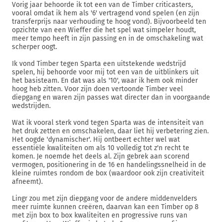
Vorig jaar behoorde ik tot een van de Timber criticasters,
vooral omdat ik hem als '6' vertragend vond spelen (en zijn
transferprijs naar verhouding te hoog vond). Bijvoorbeeld ten
opzichte van een Wieffer die het spel wat simpeler houdt,
meer tempo heeft in zijn passing en in de omschakeling wat
scherper oogt.
Ik vond Timber tegen Sparta een uitstekende wedstrijd
spelen, hij behoorde voor mij tot een van de uitblinkers uit
het basisteam. En dat was als '10', waar ik hem ook minder
hoog heb zitten. Voor zijn doen vertoonde Timber veel
diepgang en waren zijn passes wat directer dan in voorgaande
wedstrijden.
Wat ik vooral sterk vond tegen Sparta was de intensiteit van
het druk zetten en omschakelen, daar liet hij verbetering zien.
Het oogde 'dynamischer'. Hij ontbeert echter wel wat
essentiële kwaliteiten om als 10 volledig tot z'n recht te
komen. Je noemde het deels al. Zijn gebrek aan scorend
vermogen, positionering in de 16 en handelingssnelheid in de
kleine ruimtes rondom de box (waardoor ook zijn creativiteit
afneemt).
Lingr zou met zijn diepgang voor de andere middenvelders
meer ruimte kunnen creëren, daarvan kan een Timber op 8
met zijn box to box kwaliteiten en progressive runs van