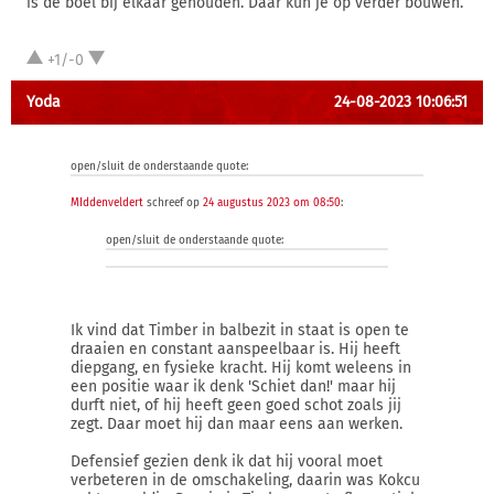
is de boel bij elkaar gehouden. Daar kun je op verder bouwen.
+1/-0
Yoda
24-08-2023 10:06:51
open/sluit de onderstaande quote:
MIddenveldert
schreef op
24 augustus 2023 om 08:50
:
open/sluit de onderstaande quote:
Ik vind dat Timber in balbezit in staat is open te
draaien en constant aanspeelbaar is. Hij heeft
diepgang, en fysieke kracht. Hij komt weleens in
een positie waar ik denk 'Schiet dan!' maar hij
durft niet, of hij heeft geen goed schot zoals jij
zegt. Daar moet hij dan maar eens aan werken.
Defensief gezien denk ik dat hij vooral moet
verbeteren in de omschakeling, daarin was Kokcu