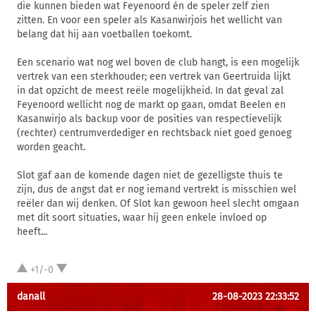
die kunnen bieden wat Feyenoord én de speler zelf zien
zitten. En voor een speler als Kasanwirjois het wellicht van
belang dat hij aan voetballen toekomt.
Een scenario wat nog wel boven de club hangt, is een mogelijk
vertrek van een sterkhouder; een vertrek van Geertruida lijkt
in dat opzicht de meest reële mogelijkheid. In dat geval zal
Feyenoord wellicht nog de markt op gaan, omdat Beelen en
Kasanwirjo als backup voor de posities van respectievelijk
(rechter) centrumverdediger en rechtsback niet goed genoeg
worden geacht.
Slot gaf aan de komende dagen niet de gezelligste thuis te
zijn, dus de angst dat er nog iemand vertrekt is misschien wel
reëler dan wij denken. Of Slot kan gewoon heel slecht omgaan
met dit soort situaties, waar hij geen enkele invloed op
heeft...
+1/-0
danall
28-08-2023 22:33:52