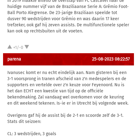
In 2019 maakte Bitello de overstap van FC Cascavel naar de
huidige nummer vijf van de Braziliaanse Serie A: Grêmio Foot-
Ball Porto Alegrense. De 23-jarige Braziliaan speelde tot
dusver 90 wedstrijden voor Grêmio en was daarin 17 keer
trefzeker, ook gaf hij zeven assists. De multifunctionele speler
kan ook op rechtsbuiten uit de voeten.
+1/-0
parena
25-08-2023 08:22:57
Ivanusec komt er nu echt eindelijk aan. Nam gisteren bij een
3-1 voorsprong in tranen afscheid van z'n medespelers en de
supporters en vertelde over z'n keuze voor Feyenoord. Nu is
het dan ECHT een kwestie van tijd op de officiële
bekendmaking. Zal vandaag wel overkomen voor de keuring
en dit weekend tekenen. Is-ie er in Utrecht bij volgende week.
Overigens gaf hij de assist bij de 2-1 en scoorde zelf de 3-1.
Stats dit seizoen:
CL: 3 wedstrijden, 3 goals