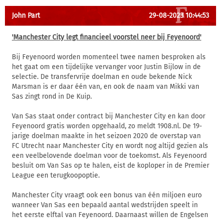
John Part
29-08-2023 10:44:53
'Manchester City legt financieel voorstel neer bij Feyenoord'
Bij Feyenoord worden momenteel twee namen besproken als
het gaat om een tijdelijke vervanger voor Justin Bijlow in de
selectie. De transfervrije doelman en oude bekende Nick
Marsman is er daar één van, en ook de naam van Mikki van
Sas zingt rond in De Kuip.
Van Sas staat onder contract bij Manchester City en kan door
Feyenoord gratis worden opgehaald, zo meldt 1908.nl. De 19-
jarige doelman maakte in het seizoen 2020 de overstap van
FC Utrecht naar Manchester City en wordt nog altijd gezien als
een veelbelovende doelman voor de toekomst. Als Feyenoord
besluit om Van Sas op te halen, eist de koploper in de Premier
League een terugkoopoptie.
Manchester City vraagt ook een bonus van één miljoen euro
wanneer Van Sas een bepaald aantal wedstrijden speelt in
het eerste elftal van Feyenoord. Daarnaast willen de Engelsen