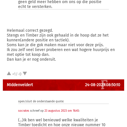
geen geld meer hebben om ons op die positie
echt te versterken.
Helemaal correct gezegd.
Stengs en Timber zijn ook gehaald in de hoop dat ze het
kunnen(andere positie en tactiek).
Soms kan je die gok maken maar niet voor deze prijs.
Ik zou zelf veel liever proberen een wat hogere huurprijs en
met optie tot koop dan.
Dan kan je er nog onderuit.
+1/-0
MIddenveldert
24-08-2023 08:50:10
open/sluit de onderstaande quote:
socrates
schreef op
23 augustus 2023 om 16:45
:
(...)Ik ben wel benieuwd welke kwaliteiten je
Timber toedicht en hoe onze nieuwe nummer 10