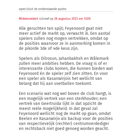
open/sluit de onderstaande quote:
MIddenveldert
schreef op
28 augustus 2023 om 13:59
:
Alle geruchten ten spijt; Feyenoord gaat niet
meer actief de markt op, verwacht ik. Een aantal
spelers zullen nog mogen vertrekken, omdat op
de posities waarvoor ze in aanmerking komen in
de pikorde 3de of 4de keus zijn.
Spelers als Dilrosun, Jahanbakhsh en Wålemark
zullen meer ambities hebben. De vraag is of er
interessante clubs komen, die kunnen bieden wat
Feyenoord én de speler zelf zien zitten. En voor
een speler als Kasanwirjois het wellicht van
belang dat hij aan voetballen toekomt.
Een scenario wat nog wel boven de club hangt, is
een mogelijk vertrek van een sterkhouder; een
vertrek van Geertruida lijkt in dat opzicht de
meest reële mogelijkheid. In dat geval zal
Feyenoord wellicht nog de markt op gaan, omdat
Beelen en Kasanwirjo als backup voor de posities
van respectievelijk (rechter) centrumverdediger
en rechtsback niet goed genoeg worden geacht.