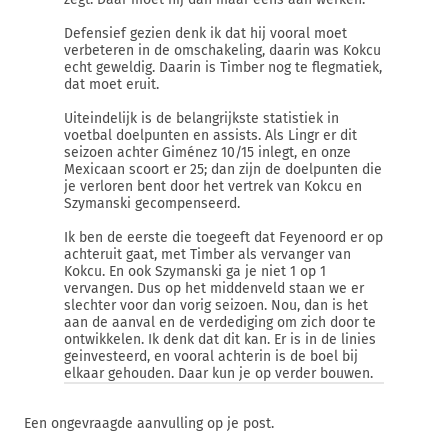
Defensief gezien denk ik dat hij vooral moet
verbeteren in de omschakeling, daarin was Kokcu
echt geweldig. Daarin is Timber nog te flegmatiek,
dat moet eruit.
Uiteindelijk is de belangrijkste statistiek in
voetbal doelpunten en assists. Als Lingr er dit
seizoen achter Giménez 10/15 inlegt, en onze
Mexicaan scoort er 25; dan zijn de doelpunten die
je verloren bent door het vertrek van Kokcu en
Szymanski gecompenseerd.
Ik ben de eerste die toegeeft dat Feyenoord er op
achteruit gaat, met Timber als vervanger van
Kokcu. En ook Szymanski ga je niet 1 op 1
vervangen. Dus op het middenveld staan we er
slechter voor dan vorig seizoen. Nou, dan is het
aan de aanval en de verdediging om zich door te
ontwikkelen. Ik denk dat dit kan. Er is in de linies
geinvesteerd, en vooral achterin is de boel bij
elkaar gehouden. Daar kun je op verder bouwen.
Een ongevraagde aanvulling op je post.