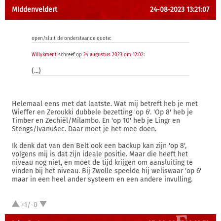
MIddenveldert
24-08-2023 13:21:07
open/sluit de onderstaande quote:
Willykment
schreef op
24 augustus 2023 om 12:02
:
(...)
Helemaal eens met dat laatste. Wat mij betreft heb je met
Wieffer en Zeroukki dubbele bezetting 'op 6'. 'Op 8' heb je
Timber en Zechiël/Milambo. En 'op 10' heb je Lingr en
Stengs/Ivanušec. Daar moet je het mee doen.
Ik denk dat van den Belt ook een backup kan zijn 'op 8',
volgens mij is dat zijn ideale positie. Maar die heeft het
niveau nog niet, en moet de tijd krijgen om aansluiting te
vinden bij het niveau. Bij Zwolle speelde hij weliswaar 'op 6'
maar in een heel ander systeem en een andere invulling.
+1/-0