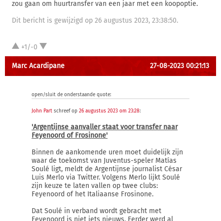
zou gaan om huurtransfer van een jaar met een koopoptie.
Dit bericht is gewijzigd op 26 augustus 2023, 23:38:50.
+1/-0
Marc Acardipane
27-08-2023 00:21:13
open/sluit de onderstaande quote:
John Part
schreef op
26 augustus 2023 om 23:28
:
'Argentijnse aanvaller staat voor transfer naar
Feyenoord of Frosinone'
Binnen de aankomende uren moet duidelijk zijn
waar de toekomst van Juventus-speler Matías
Soulé ligt, meldt de Argentijnse journalist César
Luis Merlo via Twitter. Volgens Merlo lijkt Soulé
zijn keuze te laten vallen op twee clubs:
Feyenoord of het Italiaanse Frosinone.
Dat Soulé in verband wordt gebracht met
Feyenoord is niet iets nieuws. Eerder werd al