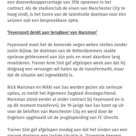
een doorverkooppercentage van 35% opnemen in het
contract. Als de stadionclub de eisen van Manchester City te
hoog vindt, is het huren van de talentvolle doelman voor één
seizoen ook een bespreekbare optie.
‘Feyenoord denkt aan terugkeer van Marsman’
Feyenoord moet het de komende negen weken stellen zonder
Justin Bijlow. De doelman van de Rotterdammers raakte
opnieuw geblesseerd aan zijn pols en moet daardoor lang
revalideren. Trainer Arne Slot gaf afgelopen week aan dat hij
dolgraag een vervanger wil halen op de transfermarkt, maar
dat de situatie wel ingewikkeld is.
Nick Marsman en Mikki van Sas worden gezien als serieuze
opties, zo meldt het Algemeen Dagblad dinsdagochtend.
Marsman stond eerder al onder contract bij Feyenoord en is
op dit moment transfervrij. De 19-jarige Van Sas komt op uit
voor de beloften van Manchester City en werd door de
Engelsen opgehaald uit de jeugdopleiding van FC Utrecht.
Trainer Slot gaf afgelopen zondag aan dat het vinden van een
nieuwe doelman een lastige situatie is. ''Sommige keepers