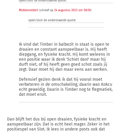
open/sluit de onderstaande quote:
MIddenveldert
schreef op
24 augustus 2023 om 08:50
:
open/sluit de onderstaande quote:
Ik vind dat Timber in balbezit in staat is open te
draaien en constant aanspeelbaar is. Hij heeft
diepgang, en fysieke kracht. Hij komt weleens in
een positie waar ik denk 'Schiet dan!' maar hij
durft niet, of hij heeft geen goed schot zoals jij
zegt. Daar moet hij dan maar eens aan werken.
Defensief gezien denk ik dat hij vooral moet
verbeteren in de omschakeling, daarin was Kokcu
echt geweldig. Daarin is Timber nog te flegmatiek,
dat moet eruit.
Dan blijft het dus bij open draaien, fysieke kracht en
aanspeelbaar zijn. Dat is echt heel mager. Zeker in het
positiespel van Slot. Ik lees in andere posts ook dat