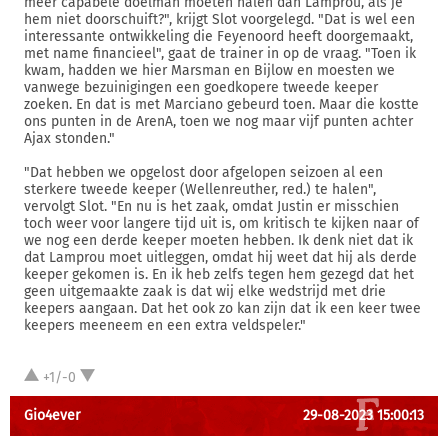
meer capabele doelman moeten halen dan Lamprou, als je
hem niet doorschuift?", krijgt Slot voorgelegd. "Dat is wel een
interessante ontwikkeling die Feyenoord heeft doorgemaakt,
met name financieel", gaat de trainer in op de vraag. "Toen ik
kwam, hadden we hier Marsman en Bijlow en moesten we
vanwege bezuinigingen een goedkopere tweede keeper
zoeken. En dat is met Marciano gebeurd toen. Maar die kostte
ons punten in de ArenA, toen we nog maar vijf punten achter
Ajax stonden."
"Dat hebben we opgelost door afgelopen seizoen al een
sterkere tweede keeper (Wellenreuther, red.) te halen",
vervolgt Slot. "En nu is het zaak, omdat Justin er misschien
toch weer voor langere tijd uit is, om kritisch te kijken naar of
we nog een derde keeper moeten hebben. Ik denk niet dat ik
dat Lamprou moet uitleggen, omdat hij weet dat hij als derde
keeper gekomen is. En ik heb zelfs tegen hem gezegd dat het
geen uitgemaakte zaak is dat wij elke wedstrijd met drie
keepers aangaan. Dat het ook zo kan zijn dat ik een keer twee
keepers meeneem en een extra veldspeler."
+1/-0
Gio4ever
29-08-2023 15:00:13