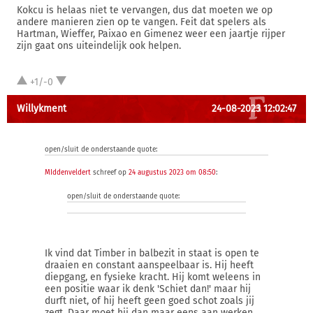
Kokcu is helaas niet te vervangen, dus dat moeten we op
andere manieren zien op te vangen. Feit dat spelers als
Hartman, Wieffer, Paixao en Gimenez weer een jaartje rijper
zijn gaat ons uiteindelijk ook helpen.
+1/-0
Willykment
24-08-2023 12:02:47
open/sluit de onderstaande quote:
MIddenveldert
schreef op
24 augustus 2023 om 08:50
:
open/sluit de onderstaande quote:
Ik vind dat Timber in balbezit in staat is open te
draaien en constant aanspeelbaar is. Hij heeft
diepgang, en fysieke kracht. Hij komt weleens in
een positie waar ik denk 'Schiet dan!' maar hij
durft niet, of hij heeft geen goed schot zoals jij
zegt. Daar moet hij dan maar eens aan werken.