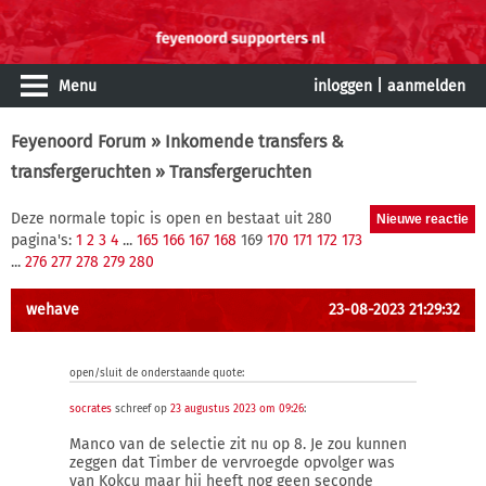
Menu
inloggen
|
aanmelden
Feyenoord Forum
»
Inkomende transfers &
transfergeruchten
» Transfergeruchten
Deze normale topic is open en bestaat uit 280
pagina's:
1
2
3
4
...
165
166
167
168
169
170
171
172
173
...
276
277
278
279
280
wehave
23-08-2023 21:29:32
open/sluit de onderstaande quote:
socrates
schreef op
23 augustus 2023 om 09:26
:
Manco van de selectie zit nu op 8. Je zou kunnen
zeggen dat Timber de vervroegde opvolger was
van Kokcu maar hij heeft nog geen seconde