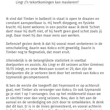
Lingr z’n tekortkomingen kan maskeren?
Ik vind dat Timber in balbezit in staat is open te draaien en
constant aanspeelbaar is. Hij heeft diepgang, en fysieke
kracht. Hij komt weleens in een positie waar ik denk 'Schiet
dan!' maar hij durft niet, of hij heeft geen goed schot zoals jij
zegt. Daar moet hij dan maar eens aan werken.
Defensief gezien denk ik dat hij vooral moet verbeteren in de
omschakeling, daarin was Kokcu echt geweldig. Daarin is
Timber nog te flegmatiek, dat moet eruit.
Uiteindelijk is de belangrijkste statistiek in voetbal
doelpunten en assists. Als Lingr er dit seizoen achter Giménez
10/15 inlegt, en onze Mexicaan scoort er 25; dan zijn de
doelpunten die je verloren bent door het vertrek van Kokcu en
Szymanski gecompenseerd.
Ik ben de eerste die toegeeft dat Feyenoord er op achteruit
gaat, met Timber als vervanger van Kokcu. En ook Szymanski
ga je niet 1 op 1 vervangen. Dus op het middenveld staan we
er slechter voor dan vorig seizoen. Nou, dan is het aan de
aanval en de verdediging om zich door te ontwikkelen. Ik denk
dat dit kan. Er is in de linies geinvesteerd, en vooral achterin