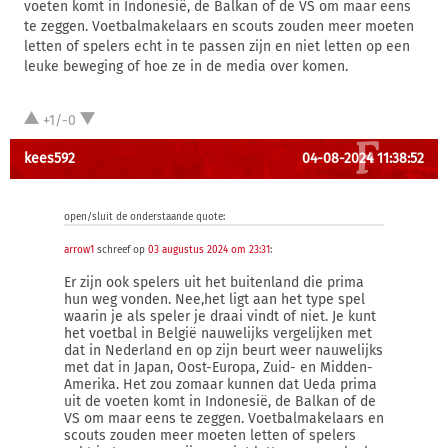
voeten komt in Indonesië, de Balkan of de VS om maar eens
te zeggen. Voetbalmakelaars en scouts zouden meer moeten
letten of spelers echt in te passen zijn en niet letten op een
leuke beweging of hoe ze in de media over komen.
+1/-0
kees592
04-08-2024 11:38:52
open/sluit de onderstaande quote:
arrow1
schreef op
03 augustus 2024 om 23:31
:
Er zijn ook spelers uit het buitenland die prima
hun weg vonden. Nee,het ligt aan het type spel
waarin je als speler je draai vindt of niet. Je kunt
het voetbal in België nauwelijks vergelijken met
dat in Nederland en op zijn beurt weer nauwelijks
met dat in Japan, Oost-Europa, Zuid- en Midden-
Amerika. Het zou zomaar kunnen dat Ueda prima
uit de voeten komt in Indonesië, de Balkan of de
VS om maar eens te zeggen. Voetbalmakelaars en
scouts zouden meer moeten letten of spelers