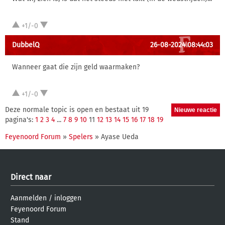
+1/-0
DubbelQ
26-08-2024 08:44:03
Wanneer gaat die zijn geld waarmaken?
+1/-0
Deze normale topic is open en bestaat uit 19
pagina's:
1
2
3
4
...
7
8
9
10
11
12
13
14
15
16
17
18
19
Feyenoord Forum
»
Spelers
» Ayase Ueda
Direct naar
Aanmelden
/
inloggen
Feyenoord Forum
Stand