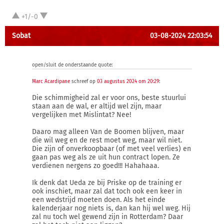
+1/-0
Sobat
03-08-2024 22:03:54
open/sluit de onderstaande quote:
Marc Acardipane
schreef op
03 augustus 2024 om 20:29
:
Die schimmigheid zal er voor ons, beste stuurlui
staan aan de wal, er altijd wel zijn, maar
vergelijken met Mislintat? Nee!
Daaro mag alleen Van de Boomen blijven, maar
die wil weg en de rest moet weg, maar wil niet.
Die zijn of onverkoopbaar (of met veel verlies) en
gaan pas weg als ze uit hun contract lopen. Ze
verdienen nergens zo goed!!! Hahahaaa.
Ik denk dat Ueda ze bij Priske op de training er
ook inschiet, maar zal dat toch ook een keer in
een wedstrijd moeten doen. Als het einde
kalenderjaar nog niets is, dan kan hij wel weg. Hij
zal nu toch wel gewend zijn in Rotterdam? Daar