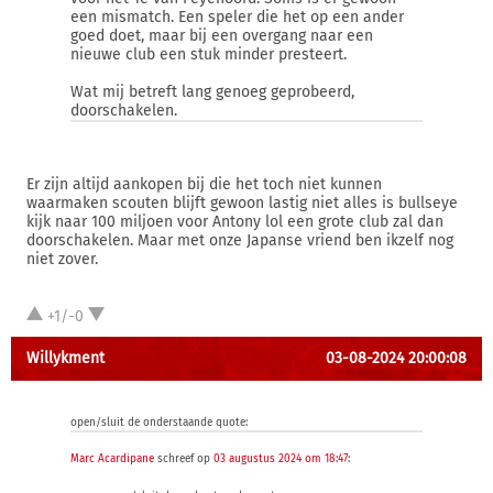
een mismatch. Een speler die het op een ander
goed doet, maar bij een overgang naar een
nieuwe club een stuk minder presteert.
Wat mij betreft lang genoeg geprobeerd,
doorschakelen.
Er zijn altijd aankopen bij die het toch niet kunnen
waarmaken scouten blijft gewoon lastig niet alles is bullseye
kijk naar 100 miljoen voor Antony lol een grote club zal dan
doorschakelen. Maar met onze Japanse vriend ben ikzelf nog
niet zover.
+1/-0
Willykment
03-08-2024 20:00:08
open/sluit de onderstaande quote:
Marc Acardipane
schreef op
03 augustus 2024 om 18:47
: