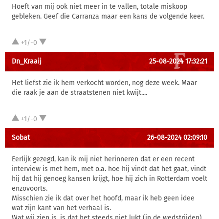
Hoeft van mij ook niet meer in te vallen, totale miskoop
gebleken. Geef die Carranza maar een kans de volgende keer.
+1/-0
Dn_Kraaij
25-08-2024 17:32:21
Het liefst zie ik hem verkocht worden, nog deze week. Maar
die raak je aan de straatstenen niet kwijt....
+1/-0
Sobat
26-08-2024 02:09:10
Eerlijk gezegd, kan ik mij niet herinneren dat er een recent
interview is met hem, met o.a. hoe hij vindt dat het gaat, vindt
hij dat hij genoeg kansen krijgt, hoe hij zich in Rotterdam voelt
enzovoorts.
Misschien zie ik dat over het hoofd, maar ik heb geen idee
wat zijn kant van het verhaal is.
Wat wij zien is, is dat het steeds niet lukt (in de wedstrijden)...