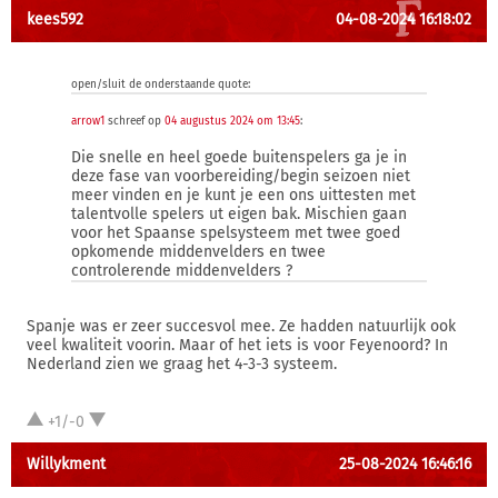
kees592
04-08-2024 16:18:02
open/sluit de onderstaande quote:
arrow1
schreef op
04 augustus 2024 om 13:45
:
Die snelle en heel goede buitenspelers ga je in
deze fase van voorbereiding/begin seizoen niet
meer vinden en je kunt je een ons uittesten met
talentvolle spelers ut eigen bak. Mischien gaan
voor het Spaanse spelsysteem met twee goed
opkomende middenvelders en twee
controlerende middenvelders ?
Spanje was er zeer succesvol mee. Ze hadden natuurlijk ook
veel kwaliteit voorin. Maar of het iets is voor Feyenoord? In
Nederland zien we graag het 4-3-3 systeem.
+1/-0
Willykment
25-08-2024 16:46:16