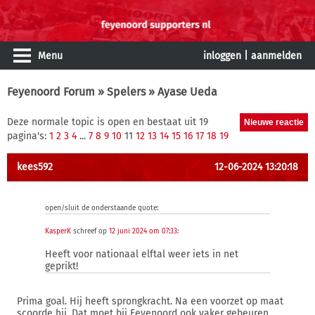
Menu
inloggen
|
aanmelden
Feyenoord Forum
»
Spelers
» Ayase Ueda
Deze normale topic is open en bestaat uit 19
pagina's:
1
2
3
4
...
7
8
9
10
11
12
13
14
15
16
17
18
19
kees592
12-06-2024 13:20:18
open/sluit de onderstaande quote:
KasperK
schreef op
12 juni 2024 om 07:33
:
Heeft voor nationaal elftal weer iets in net
geprikt!
Prima goal. Hij heeft sprongkracht. Na een voorzet op maat
scoorde hij. Dat moet bij Feyenoord ook vaker gebeuren.