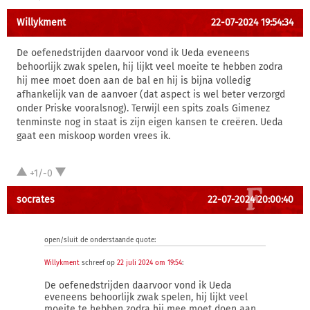
Willykment
22-07-2024 19:54:34
De oefenedstrijden daarvoor vond ik Ueda eveneens
behoorlijk zwak spelen, hij lijkt veel moeite te hebben zodra
hij mee moet doen aan de bal en hij is bijna volledig
afhankelijk van de aanvoer (dat aspect is wel beter verzorgd
onder Priske vooralsnog). Terwijl een spits zoals Gimenez
tenminste nog in staat is zijn eigen kansen te creëren. Ueda
gaat een miskoop worden vrees ik.
+1/-0
socrates
22-07-2024 20:00:40
open/sluit de onderstaande quote:
Willykment
schreef op
22 juli 2024 om 19:54
:
De oefenedstrijden daarvoor vond ik Ueda
eveneens behoorlijk zwak spelen, hij lijkt veel
moeite te hebben zodra hij mee moet doen aan