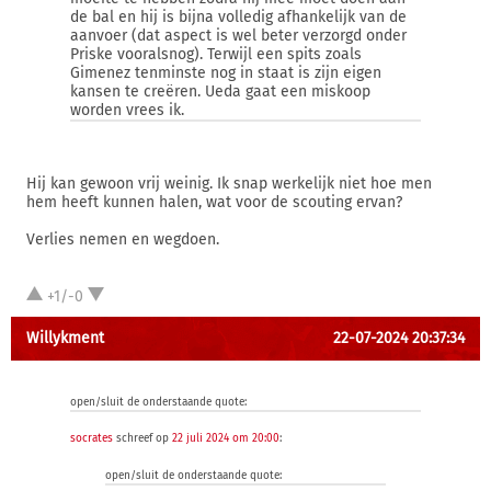
de bal en hij is bijna volledig afhankelijk van de
aanvoer (dat aspect is wel beter verzorgd onder
Priske vooralsnog). Terwijl een spits zoals
Gimenez tenminste nog in staat is zijn eigen
kansen te creëren. Ueda gaat een miskoop
worden vrees ik.
Hij kan gewoon vrij weinig. Ik snap werkelijk niet hoe men
hem heeft kunnen halen, wat voor de scouting ervan?
Verlies nemen en wegdoen.
+1/-0
Willykment
22-07-2024 20:37:34
open/sluit de onderstaande quote:
socrates
schreef op
22 juli 2024 om 20:00
:
open/sluit de onderstaande quote: