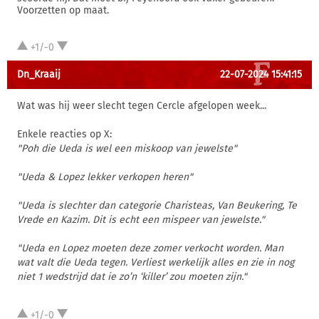
Voorzetten op maat.
+1/-0
Dn_Kraaij
22-07-2024 15:41:15
Wat was hij weer slecht tegen Cercle afgelopen week...
Enkele reacties op X:
"Poh die Ueda is wel een miskoop van jewelste"
"Ueda & Lopez lekker verkopen heren"
"Ueda is slechter dan categorie Charisteas, Van Beukering, Te
Vrede en Kazim. Dit is echt een mispeer van jewelste."
"Ueda en Lopez moeten deze zomer verkocht worden. Man
wat valt die Ueda tegen. Verliest werkelijk alles en zie in nog
niet 1 wedstrijd dat ie zo’n ‘killer’ zou moeten zijn."
+1/-0