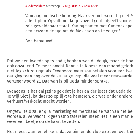
MIddenveldert
schreef op
02 augustus 2023 om 12:23
:
Vandaag medische keuring. Naar verluidt wordt hij met
aller tijden. Opvallend dat je zoveel geld uitgeeft voor e
zo’n geweldenaar staat. Kan hij samen met Gimenez spelen
een seizoen de tijd om de Mexicaan op te volgen?
Ben benieuwd!
Dat we een tweede spits nodig hebben was duidelijk, maar de hoo
ook opvallend. Te meer omdat Dennis te Kloese een maand gelede
niet logisch zou zijn als Feyenoord meer zou betalen voor een tw
dat ging toen nog over de 20 jarige Pepi die veel meer restwaard
vertegenwoordigt. Daarvan is bij Ueda minder sprake.
Eveneens is het enigszins gek dat je her en der leest dat Ueda de t
Terwijl Slot juist daar zo op lijkt te hameren, dit was onder and
verhuurt/verkocht mocht worden.
Ongetwijfeld zal er qua marketing en merchandise wat van het b
worden, al verwacht ik geen Ono taferelen meer. Het is een mani
weer een beetje op de kaart te zetten.
Het meest aannemelijke is dat ze binnen de club extreem overtui