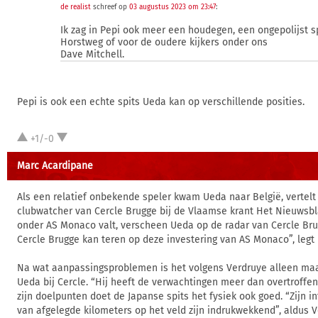
de realist
schreef op
03 augustus 2023 om 23:47
:
Ik zag in Pepi ook meer een houdegen, een ongepolijst s
Horstweg of voor de oudere kijkers onder ons
Dave Mitchell.
Pepi is ook een echte spits Ueda kan op verschillende posities.
+1/-0
Marc Acardipane
Als een relatief onbekende speler kwam Ueda naar België, vertelt 
clubwatcher van Cercle Brugge bij de Vlaamse krant Het Nieuwsb
onder AS Monaco valt, verscheen Ueda op de radar van Cercle Brugg
Cercle Brugge kan teren op deze investering van AS Monaco”, legt h
Na wat aanpassingsproblemen is het volgens Verdruye alleen ma
Ueda bij Cercle. “Hij heeft de verwachtingen meer dan overtroffen”
zijn doelpunten doet de Japanse spits het fysiek ook goed. “Zijn int
van afgelegde kilometers op het veld zijn indrukwekkend”, aldus V