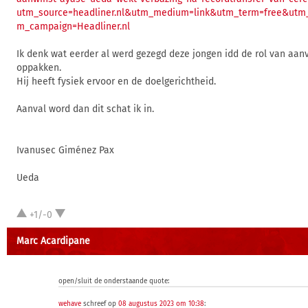
utm_source=headliner.nl&utm_medium=link&utm_term=free&utm_
m_campaign=Headliner.nl
Ik denk wat eerder al werd gezegd deze jongen idd de rol van aa
oppakken.
Hij heeft fysiek ervoor en de doelgerichtheid.
Aanval word dan dit schat ik in.
Ivanusec Giménez Pax
Ueda
+1/-0
Marc Acardipane
open/sluit de onderstaande quote:
wehave
schreef op
08 augustus 2023 om 10:38
: