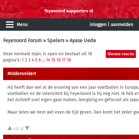
Menu
inloggen
|
aanmelden
Feyenoord Forum
»
Spelers
» Ayase Ueda
Deze normale topic is open en bestaat uit 18
pagina's:
1
2
3
4
5
6
...
14
15
16
17
18
MIddenveldert
Hij heeft dan wel al de ervaring van een jaar voetballen in Euro
voetballen en de intensiteit bij Feyenoord is hij nog niet. Ik heb er
het zichzelf snel eigen gaat maken, leergierig en gefocust als Japa
Maar laten we hem wel even de tijd geven. Dan komt het zeker go
+1/-0