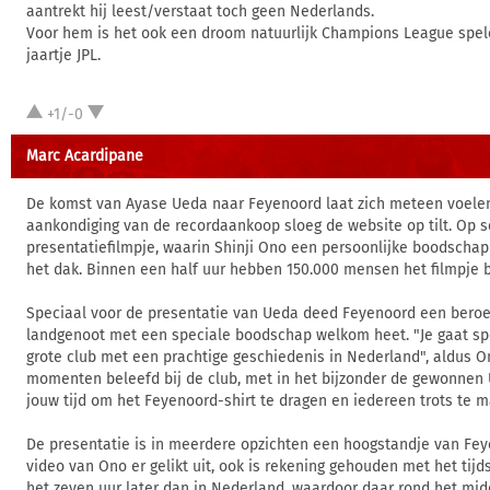
aantrekt hij leest/verstaat toch geen Nederlands.
Voor hem is het ook een droom natuurlijk Champions League spel
jaartje JPL.
+1/-0
Marc Acardipane
De komst van Ayase Ueda naar Feyenoord laat zich meteen voelen
aankondiging van de recordaankoop sloeg de website op tilt. Op s
presentatiefilmpje, waarin Shinji Ono een persoonlijke boodschap
het dak. Binnen een half uur hebben 150.000 mensen het filmpje 
Speciaal voor de presentatie van Ueda deed Feyenoord een beroep 
landgenoot met een speciale boodschap welkom heet. "Je gaat sp
grote club met een prachtige geschiedenis in Nederland", aldus O
momenten beleefd bij de club, met in het bijzonder de gewonnen U
jouw tijd om het Feyenoord-shirt te dragen en iedereen trots te m
De presentatie is in meerdere opzichten een hoogstandje van Feye
video van Ono er gelikt uit, ook is rekening gehouden met het tijdsv
het zeven uur later dan in Nederland, waardoor daar rond het mid