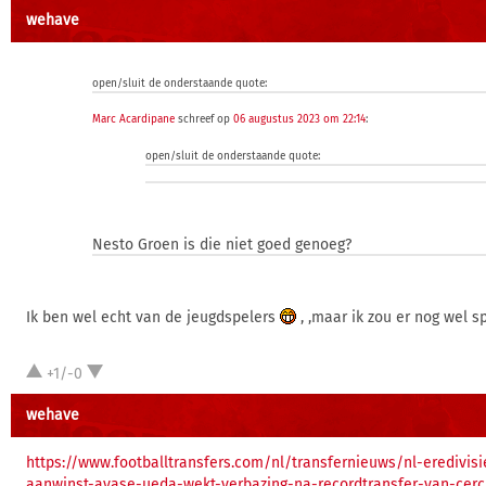
wehave
open/sluit de onderstaande quote:
Marc Acardipane
schreef op
06 augustus 2023 om 22:14
:
open/sluit de onderstaande quote:
Nesto Groen is die niet goed genoeg?
Ik ben wel echt van de jeugdspelers
, ,maar ik zou er nog wel sp
+1/-0
wehave
https://www.footballtransfers.com/nl/transfernieuws/nl-eredivis
aanwinst-ayase-ueda-wekt-verbazing-na-recordtransfer-van-cerc