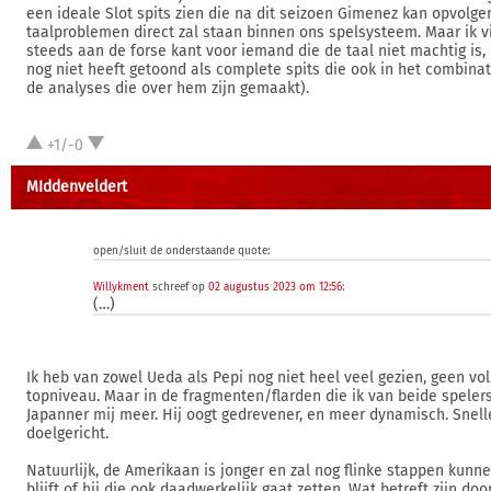
een ideale Slot spits zien die na dit seizoen Gimenez kan opvolg
taalproblemen direct zal staan binnen ons spelsysteem. Maar ik v
steeds aan de forse kant voor iemand die de taal niet machtig is,
nog niet heeft getoond als complete spits die ook in het combina
de analyses die over hem zijn gemaakt).
+1/-0
MIddenveldert
open/sluit de onderstaande quote:
Willykment
schreef op
02 augustus 2023 om 12:56
:
(…)
Ik heb van zowel Ueda als Pepi nog niet heel veel gezien, geen vo
topniveau. Maar in de fragmenten/flarden die ik van beide spelers
Japanner mij meer. Hij oogt gedrevener, en meer dynamisch. Snell
doelgericht.
Natuurlijk, de Amerikaan is jonger en zal nog flinke stappen kun
blijft of hij die ook daadwerkelijk gaat zetten. Wat betreft zijn d