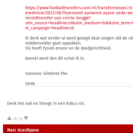
https://www.footballtransfers.com/nl/transfernieuws/nl
eredivisie/2023/08/feyenoord-aanwinst-ayase-ueda-we
recordtransfer-van-cercle-brugge?
utm_source=headliner.nl&utm_medium=link&utm_term=f
m_campaign=Headliner.nl
Ik denk wat eerder al werd gezegd deze jongen idd de ro
middenvelder gaat oppakken.
Hij heeft fysiek ervoor en de doelgerichtheid.
Aanval word dan dit schat ik in.
Ivanusec Giménez Pax
Ueda
Denk het ook en Stengs in een Kokcu rol.
+1/-0
Marc Acardipane