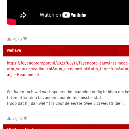
+1/-0
wehave
https://feyenoordreport.nl/2023/08/11/feyenoord-aanwinst-moet-e
utm_source=headliner.nl&utm_medium=link&utm_term=free&utm
aign=Headliner.nl
We halen toch wel vaak spelers die maanden nodig hebben om keer
tot ze fit worden bevonden door de technische staf.
Hoop dat hij dan wel fit is voor de eerste twee 2 cl wedstrijden.
+1/-0