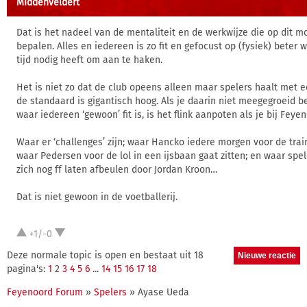
MIddenveldert
Dat is het nadeel van de mentaliteit en de werkwijze die op dit 
bepalen. Alles en iedereen is zo fit en gefocust op (fysiek) beter 
tijd nodig heeft om aan te haken.
Het is niet zo dat de club opeens alleen maar spelers haalt met e
de standaard is gigantisch hoog. Als je daarin niet meegegroeid 
waar iedereen ‘gewoon’ fit is, is het flink aanpoten als je bij Feye
Waar er ‘challenges’ zijn; waar Hancko iedere morgen voor de tra
waar Pedersen voor de lol in een ijsbaan gaat zitten; en waar spel
zich nog ff laten afbeulen door Jordan Kroon…
Dat is niet gewoon in de voetballerij.
+1/-0
Deze normale topic is open en bestaat uit 18
pagina's:
1
2
3
4
5
6
...
14
15
16
17
18
Feyenoord Forum
»
Spelers
» Ayase Ueda