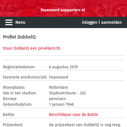
Menu
inloggen
|
aanmelden
Profiel DubbelQ
Stuur DubbelQ een privébericht
.
Registratiedatum:
6 augustus 2019
Favoriete eredivisieclub:
Feyenoord
Woonplaats:
Rotterdam
Vak in het stadion:
Stadiontribune - QQ
Beroep:
pensioen
Geboortedatum:
1 januari 1948
Battle:
Beschikbaar voor de Battle
Prijzenkast
De prijzenkast van DubbelQ is nog leeg.