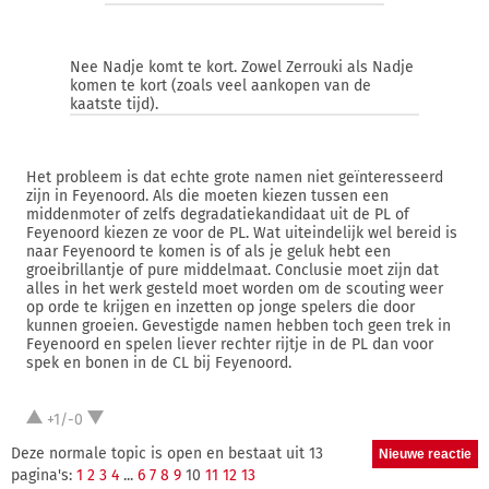
Nee Nadje komt te kort. Zowel Zerrouki als Nadje
komen te kort (zoals veel aankopen van de
kaatste tijd).
Het probleem is dat echte grote namen niet geïnteresseerd
zijn in Feyenoord. Als die moeten kiezen tussen een
middenmoter of zelfs degradatiekandidaat uit de PL of
Feyenoord kiezen ze voor de PL. Wat uiteindelijk wel bereid is
naar Feyenoord te komen is of als je geluk hebt een
groeibrillantje of pure middelmaat. Conclusie moet zijn dat
alles in het werk gesteld moet worden om de scouting weer
op orde te krijgen en inzetten op jonge spelers die door
kunnen groeien. Gevestigde namen hebben toch geen trek in
Feyenoord en spelen liever rechter rijtje in de PL dan voor
spek en bonen in de CL bij Feyenoord.
+1/-0
Deze normale topic is open en bestaat uit 13
pagina's:
1
2
3
4
...
6
7
8
9
10
11
12
13