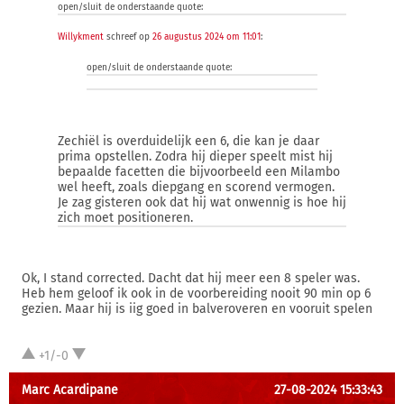
open/sluit de onderstaande quote:
Willykment
schreef op
26 augustus 2024 om 11:01
:
open/sluit de onderstaande quote:
Zechiël is overduidelijk een 6, die kan je daar
prima opstellen. Zodra hij dieper speelt mist hij
bepaalde facetten die bijvoorbeeld een Milambo
wel heeft, zoals diepgang en scorend vermogen.
Je zag gisteren ook dat hij wat onwennig is hoe hij
zich moet positioneren.
Ok, I stand corrected. Dacht dat hij meer een 8 speler was.
Heb hem geloof ik ook in de voorbereiding nooit 90 min op 6
gezien. Maar hij is iig goed in balveroveren en vooruit spelen
+1/-0
Marc Acardipane
27-08-2024 15:33:43