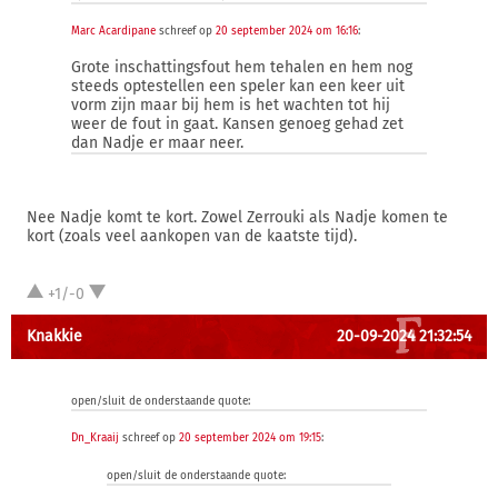
Marc Acardipane
schreef op
20 september 2024 om 16:16
:
Grote inschattingsfout hem tehalen en hem nog
steeds optestellen een speler kan een keer uit
vorm zijn maar bij hem is het wachten tot hij
weer de fout in gaat. Kansen genoeg gehad zet
dan Nadje er maar neer.
Nee Nadje komt te kort. Zowel Zerrouki als Nadje komen te
kort (zoals veel aankopen van de kaatste tijd).
+1/-0
Knakkie
20-09-2024 21:32:54
open/sluit de onderstaande quote:
Dn_Kraaij
schreef op
20 september 2024 om 19:15
:
open/sluit de onderstaande quote: