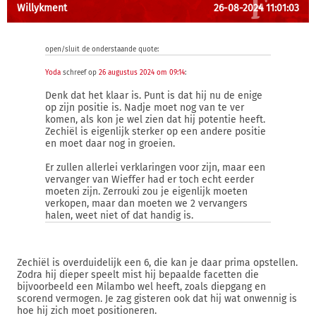
Willykment
26-08-2024 11:01:03
open/sluit de onderstaande quote:
Yoda
schreef op
26 augustus 2024 om 09:14
:
Denk dat het klaar is. Punt is dat hij nu de enige
op zijn positie is. Nadje moet nog van te ver
komen, als kon je wel zien dat hij potentie heeft.
Zechiël is eigenlijk sterker op een andere positie
en moet daar nog in groeien.
Er zullen allerlei verklaringen voor zijn, maar een
vervanger van Wieffer had er toch echt eerder
moeten zijn. Zerrouki zou je eigenlijk moeten
verkopen, maar dan moeten we 2 vervangers
halen, weet niet of dat handig is.
Zechiël is overduidelijk een 6, die kan je daar prima opstellen.
Zodra hij dieper speelt mist hij bepaalde facetten die
bijvoorbeeld een Milambo wel heeft, zoals diepgang en
scorend vermogen. Je zag gisteren ook dat hij wat onwennig is
hoe hij zich moet positioneren.