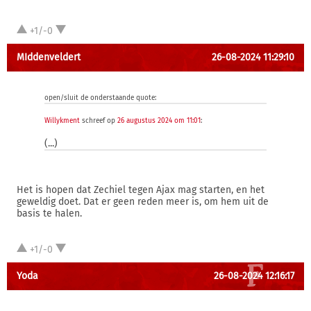
+1/-0
MIddenveldert
26-08-2024 11:29:10
open/sluit de onderstaande quote:
Willykment
schreef op
26 augustus 2024 om 11:01
:
(...)
Het is hopen dat Zechiel tegen Ajax mag starten, en het
geweldig doet. Dat er geen reden meer is, om hem uit de
basis te halen.
+1/-0
Yoda
26-08-2024 12:16:17