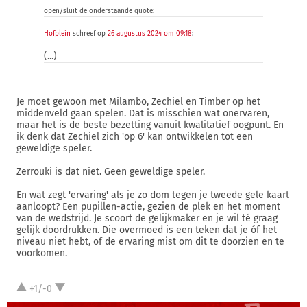
open/sluit de onderstaande quote:
Hofplein
schreef op
26 augustus 2024 om 09:18
:
(...)
Je moet gewoon met Milambo, Zechiel en Timber op het
middenveld gaan spelen. Dat is misschien wat onervaren,
maar het is de beste bezetting vanuit kwalitatief oogpunt. En
ik denk dat Zechiel zich 'op 6' kan ontwikkelen tot een
geweldige speler.
Zerrouki is dat niet. Geen geweldige speler.
En wat zegt 'ervaring' als je zo dom tegen je tweede gele kaart
aanloopt? Een pupillen-actie, gezien de plek en het moment
van de wedstrijd. Je scoort de gelijkmaker en je wil té graag
gelijk doordrukken. Die overmoed is een teken dat je óf het
niveau niet hebt, of de ervaring mist om dit te doorzien en te
voorkomen.
+1/-0