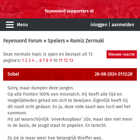
Menu
inloggen
|
aanmelden
Feyenoord Forum
»
Spelers
» Ramiz Zerrouki
Deze normale topic is open en bestaat uit 13
pagina's:
1
2
3
4
...
6
7
8
9
10
11
12
13
Sobat
26-08-2024 01:12:28
Sorry, maar dumpen deze jongen.
Op alle fronten 100% een mismatch. Hij heeft alle tijd en
mogelijkheden gehad om zich te bewijzen. Eigenlijk heeft hij
dit nooit echt gedaan. En ja, deze rode kaart was toch wel het
summum.
Hij zal waarschijnlijk ´onverkoopbaar´ zijn, maar dan niet meer
in de basis, de jeugd staat te popelen. En terecht.
Zo zie je maar weer hoe belangrijk Wieffer was.