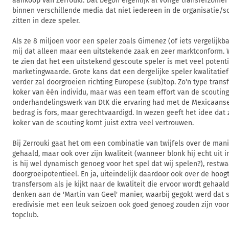
aankoop van Zerrouki. Dat begon eigenlijk al vorige transferzomer
binnen verschillende media dat niet iedereen in de organisatie/sc
zitten in deze speler.
Als ze 8 miljoen voor een speler zoals Gimenez (of iets vergelijkba
mij dat alleen maar een uitstekende zaak en zeer marktconform. 
te zien dat het een uitstekend gescoute speler is met veel potent
marketingwaarde. Grote kans dat een dergelijke speler kwalitatie
verder zal doorgroeien richting Europese (sub)top. Zo'n type trans
koker van één individu, maar was een team effort van de scouting
onderhandelingswerk van DtK die ervaring had met de Mexicaanse 
bedrag is fors, maar gerechtvaardigd. In wezen geeft het idee dat z
koker van de scouting komt juist extra veel vertrouwen.
Bij Zerrouki gaat het om een combinatie van twijfels over de man
gehaald, maar ook over zijn kwaliteit (wanneer blonk hij echt uit 
is hij wel dynamisch genoeg voor het spel dat wij spelen?), restwa
doorgroeipotentieel. En ja, uiteindelijk daardoor ook over de hoog
transfersom als je kijkt naar de kwaliteit die ervoor wordt gehaald
denken aan de 'Martin van Geel' manier, waarbij gegokt werd dat 
eredivisie met een leuk seizoen ook goed genoeg zouden zijn voo
topclub.