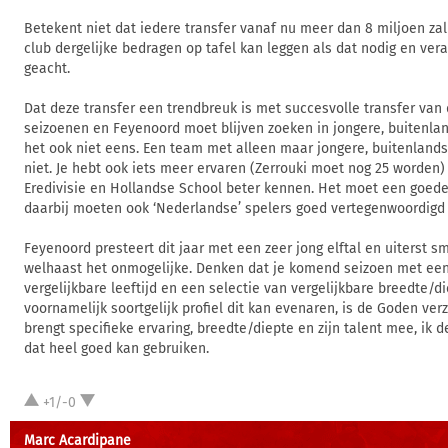
Betekent niet dat iedere transfer vanaf nu meer dan 8 miljoen za
club dergelijke bedragen op tafel kan leggen als dat nodig en ve
geacht.
Dat deze transfer een trendbreuk is met succesvolle transfer van
seizoenen en Feyenoord moet blijven zoeken in jongere, buitenlan
het ook niet eens. Een team met alleen maar jongere, buitenlands
niet. Je hebt ook iets meer ervaren (Zerrouki moet nog 25 worden)
Eredivisie en Hollandse School beter kennen. Het moet een goede m
daarbij moeten ook ‘Nederlandse’ spelers goed vertegenwoordigd z
Feyenoord presteert dit jaar met een zeer jong elftal en uiterst sm
welhaast het onmogelijke. Denken dat je komend seizoen met een 
vergelijkbare leeftijd en een selectie van vergelijkbare breedte/d
voornamelijk soortgelijk profiel dit kan evenaren, is de Goden ver
brengt specifieke ervaring, breedte/diepte en zijn talent mee, ik 
dat heel goed kan gebruiken.
+1/-0
Marc Acardipane