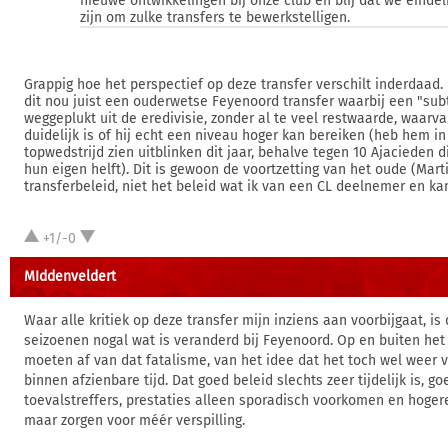
nieuwe ontwikkelingen bij onze club en blij dat we eindeli
zijn om zulke transfers te bewerkstelligen.
Grappig hoe het perspectief op deze transfer verschilt inderdaad. 
dit nou juist een ouderwetse Feyenoord transfer waarbij een "sub
weggeplukt uit de eredivisie, zonder al te veel restwaarde, waarva
duidelijk is of hij echt een niveau hoger kan bereiken (heb hem i
topwedstrijd zien uitblinken dit jaar, behalve tegen 10 Ajacieden d
hun eigen helft). Dit is gewoon de voortzetting van het oude (Mart
transferbeleid, niet het beleid wat ik van een CL deelnemer en k
+1/-0
MIddenveldert
Waar alle kritiek op deze transfer mijn inziens aan voorbijgaat, is
seizoenen nogal wat is veranderd bij Feyenoord. Op en buiten het
moeten af van dat fatalisme, van het idee dat het toch wel weer v
binnen afzienbare tijd. Dat goed beleid slechts zeer tijdelijk is, 
toevalstreffers, prestaties alleen sporadisch voorkomen en hoger
maar zorgen voor méér verspilling.