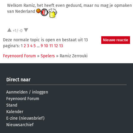
Welkom Ramiz, het heeft even geduurd, maar nu mag je opmaken 
van Nederland
+1/-0
Deze normale topic is open en bestaat uit 13
pagina's: 1
2
3
4
5
...
9
10
11
12
13
Feyenoord Forum
»
Spelers
» Ramiz Zerrouki
Direct naar
Aanmelden
/
inloggen
Feyenoord Forum
Stand
Kalender
E-zine (nieuwsbrief)
Nieuwsarchief