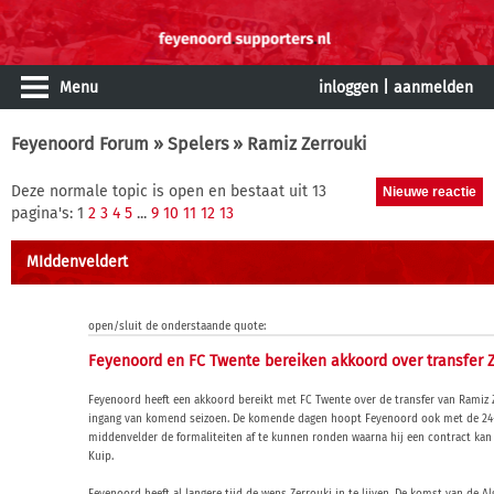
Menu
inloggen
|
aanmelden
Feyenoord Forum
»
Spelers
» Ramiz Zerrouki
Deze normale topic is open en bestaat uit 13
pagina's: 1
2
3
4
5
...
9
10
11
12
13
MIddenveldert
open/sluit de onderstaande quote:
Feyenoord en FC Twente bereiken akkoord over transfer Z
Feyenoord heeft een akkoord bereikt met FC Twente over de transfer van Ramiz 
ingang van komend seizoen. De komende dagen hoopt Feyenoord ook met de 24-
middenvelder de formaliteiten af te kunnen ronden waarna hij een contract kan
Kuip.