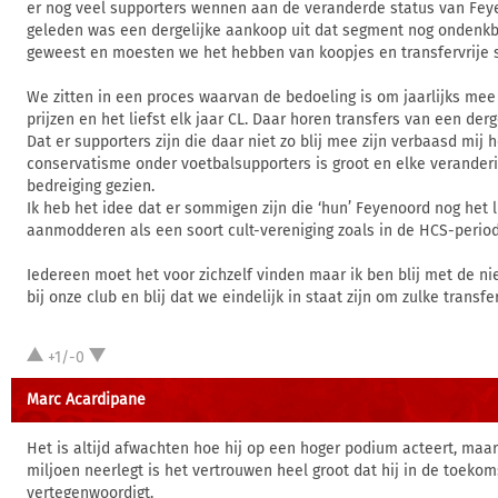
er nog veel supporters wennen aan de veranderde status van Feye
geleden was een dergelijke aankoop uit dat segment nog ondenk
geweest en moesten we het hebben van koopjes en transfervrije s
We zitten in een proces waarvan de bedoeling is om jaarlijks me
prijzen en het liefst elk jaar CL. Daar horen transfers van een derge
Dat er supporters zijn die daar niet zo blij mee zijn verbaasd mij 
conservatisme onder voetbalsupporters is groot en elke veranderi
bedreiging gezien.
Ik heb het idee dat er sommigen zijn die ‘hun’ Feyenoord nog het l
aanmodderen als een soort cult-vereniging zoals in de HCS-period
Iedereen moet het voor zichzelf vinden maar ik ben blij met de n
bij onze club en blij dat we eindelijk in staat zijn om zulke transfe
+1/-0
Marc Acardipane
Het is altijd afwachten hoe hij op een hoger podium acteert, maa
miljoen neerlegt is het vertrouwen heel groot dat hij in de toeko
vertegenwoordigt.