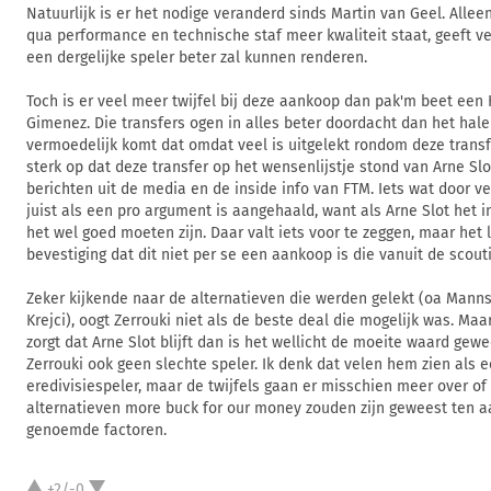
Natuurlijk is er het nodige veranderd sinds Martin van Geel. Alleen 
qua performance en technische staf meer kwaliteit staat, geeft v
een dergelijke speler beter zal kunnen renderen.
Toch is er veel meer twijfel bij deze aankoop dan pak'm beet een
Gimenez. Die transfers ogen in alles beter doordacht dan het hal
vermoedelijk komt dat omdat veel is uitgelekt rondom deze transfer
sterk op dat deze transfer op het wensenlijstje stond van Arne Sl
berichten uit de media en de inside info van FTM. Iets wat door v
juist als een pro argument is aangehaald, want als Arne Slot het in
het wel goed moeten zijn. Daar valt iets voor te zeggen, maar het li
bevestiging dat dit niet per se een aankoop is die vanuit de scou
Zeker kijkende naar de alternatieven die werden gelekt (oa Manns
Krejci), oogt Zerrouki niet als de beste deal die mogelijk was. Maar
zorgt dat Arne Slot blijft dan is het wellicht de moeite waard gew
Zerrouki ook geen slechte speler. Ik denk dat velen hem zien als 
eredivisiespeler, maar de twijfels gaan er misschien meer over 
alternatieven more buck for our money zouden zijn geweest ten a
genoemde factoren.
+2/-0