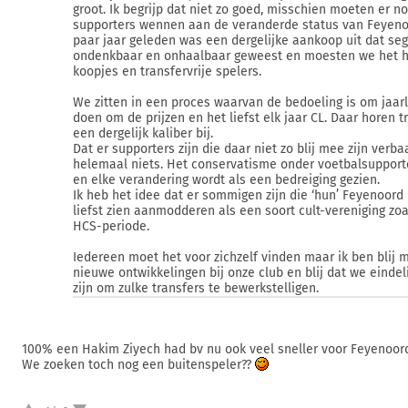
groot. Ik begrijp dat niet zo goed, misschien moeten er no
supporters wennen aan de veranderde status van Feyeno
paar jaar geleden was een dergelijke aankoop uit dat se
ondenkbaar en onhaalbaar geweest en moesten we het 
koopjes en transfervrije spelers.
We zitten in een proces waarvan de bedoeling is om jaarl
doen om de prijzen en het liefst elk jaar CL. Daar horen t
een dergelijk kaliber bij.
Dat er supporters zijn die daar niet zo blij mee zijn verba
helemaal niets. Het conservatisme onder voetbalsupporte
en elke verandering wordt als een bedreiging gezien.
Ik heb het idee dat er sommigen zijn die ‘hun’ Feyenoord
liefst zien aanmodderen als een soort cult-vereniging zoa
HCS-periode.
Iedereen moet het voor zichzelf vinden maar ik ben blij 
nieuwe ontwikkelingen bij onze club en blij dat we eindeli
zijn om zulke transfers te bewerkstelligen.
100% een Hakim Ziyech had bv nu ook veel sneller voor Feyenoor
We zoeken toch nog een buitenspeler??