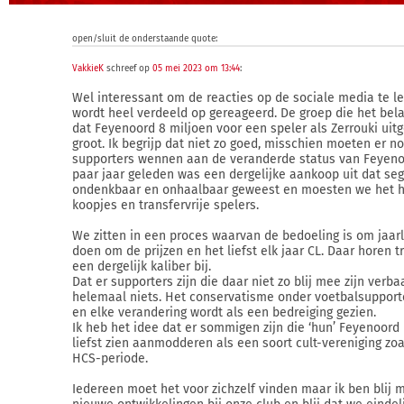
open/sluit de onderstaande quote:
VakkieK
schreef op
05 mei 2023 om 13:44
:
Wel interessant om de reacties op de sociale media te le
wordt heel verdeeld op gereageerd. De groep die het bela
dat Feyenoord 8 miljoen voor een speler als Zerrouki uitg
groot. Ik begrijp dat niet zo goed, misschien moeten er no
supporters wennen aan de veranderde status van Feyeno
paar jaar geleden was een dergelijke aankoop uit dat se
ondenkbaar en onhaalbaar geweest en moesten we het 
koopjes en transfervrije spelers.
We zitten in een proces waarvan de bedoeling is om jaarl
doen om de prijzen en het liefst elk jaar CL. Daar horen t
een dergelijk kaliber bij.
Dat er supporters zijn die daar niet zo blij mee zijn verba
helemaal niets. Het conservatisme onder voetbalsupporte
en elke verandering wordt als een bedreiging gezien.
Ik heb het idee dat er sommigen zijn die ‘hun’ Feyenoord
liefst zien aanmodderen als een soort cult-vereniging zoa
HCS-periode.
Iedereen moet het voor zichzelf vinden maar ik ben blij 