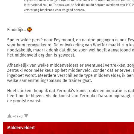
Feyenoord heeft al langere tijd de wens Zerrouki in te lijven. De komst van de Al
international zou, na Thomas van de Belt die na dit seizoen overkomt van PEC Z
versterking betekenen voor volgend seizoen.
Eindelijk...
Speler wilde persé naar Feyenoord, en na drie pogingen is ook 
voor hem teruggekeerd. De ontwikkeling van Wieffer maakt zijn k
noodzakelijk, maar ik denk dat dit seizoen wel heeft aangetoond 
het middenveld erg dun is geweest.
Afhankelijk van welke middenvelders er eventueel vertrekken, zor
Zerrouki voor méér keus op het middenveld. Zonder dat er teveel 
ingeboet wordt. Meerdere verschillende type middenvelder, ik be
welke samenstelling/balans de trainer gaat.
Heel stiekem hoop ik dat Zerrouki's komst ook een indicatie is dat
heeft om te blijven. Als de komst van Zerrouki dááraan bijdraagt, 
de grootste winst...
+1/-0
MIddenveldert