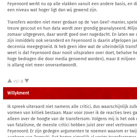
Feyenoord werkt nu op alle vlakken vanuit een andere basis, en d
een niveau wat hoger ligt dan wij gewend zijn.
Transfers worden niet meer gedaan op de 'van Geel'-manier, spel
treure gescout en hun data wordt zeer grondig geanalyseerd. Milj
zomaar uitgegeven, daar wordt goed over nagedacht. En laten we ook
zijn inmiddels ook veranderd en Feyenoord is daarin afgelopen jar
decennia meegegroeid. Ik heb geen idee wat de uiteindelijk transf
weet is dat Feyenoord daar nooit uitspraken over doet, behalve h
hoge bedragen die door media genoemd worden), maar 8 miljoen 
is allang niet meer onverantwoordt.
+1/-0
Willykment
Ik spreek uiteraard niet namens alle critici, dus waarschijnlijk zul
vormen van kritiek bestaan. Maar voor zover ik de reacties lees gaa
alleen over de hoogte van de transfersom. Volgens mij is het ook 
van fatalisme, de meeste critici hebben juist zeer veel vertrouwen
Feyenoord. Er zijn gedegen argumenten te noemen waarom er twij