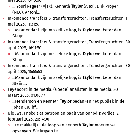
mei 2025, 16:40:00
... Youri Regeer (Ajax), Kenneth
Taylor
(Ajax), Dirk Proper
(NEC), Antoni...
Inkomende transfers & transfergeruchten, Transfergeruchten, 1
mei 2025, 11:31:57
...Maar ondank zijn misselijke kop, is
Taylor
wel beter dan
Steijn....
Inkomende transfers & transfergeruchten, Transfergeruchten, 30
april 2025, 16:11:50
...Maar ondank zijn misselijke kop, is
Taylor
wel beter dan
Steijn....
Inkomende transfers & transfergeruchten, Transfergeruchten, 30
april 2025, 15:55:53
...Maar ondank zijn misselijke kop, is
Taylor
wel beter dan
Steijn....
Feyenoord in de media, (Goede) analisten in de media, 20
maart 2025, 01:00:44
...Henderson en Kenneth
Taylor
bedanken het publiek in de
Johan Cruijff...
Nieuws, Priske ziet patroon en baalt van onnodig verlies, 2
februari 2025, 20:14:00
...te makkelijk. Die loop van Kenneth
Taylor
moeten we
opvangen. We krijgen te...