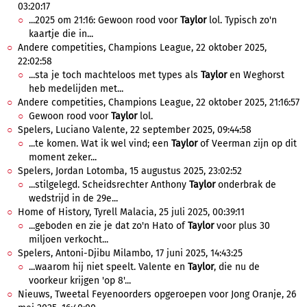
03:20:17
...2025 om 21:16: Gewoon rood voor
Taylor
lol. Typisch zo'n
kaartje die in...
Andere competities, Champions League, 22 oktober 2025,
22:02:58
...sta je toch machteloos met types als
Taylor
en Weghorst
heb medelijden met...
Andere competities, Champions League, 22 oktober 2025, 21:16:57
Gewoon rood voor
Taylor
lol.
Spelers, Luciano Valente, 22 september 2025, 09:44:58
...te komen. Wat ik wel vind; een
Taylor
of Veerman zijn op dit
moment zeker...
Spelers, Jordan Lotomba, 15 augustus 2025, 23:02:52
...stilgelegd. Scheidsrechter Anthony
Taylor
onderbrak de
wedstrijd in de 29e...
Home of History, Tyrell Malacia, 25 juli 2025, 00:39:11
...geboden en zie je dat zo'n Hato of
Taylor
voor plus 30
miljoen verkocht...
Spelers, Antoni-Djibu Milambo, 17 juni 2025, 14:43:25
...waarom hij niet speelt. Valente en
Taylor
, die nu de
voorkeur krijgen 'op 8'...
Nieuws, Tweetal Feyenoorders opgeroepen voor Jong Oranje, 26