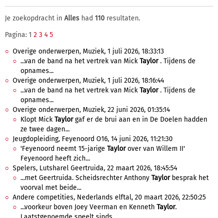
Je zoekopdracht in
Alles
had
110
resultaten.
Pagina: 1
2
3
4
5
Overige onderwerpen, Muziek, 1 juli 2026, 18:33:13
...van de band na het vertrek van Mick
Taylor
. Tijdens de
opnames...
Overige onderwerpen, Muziek, 1 juli 2026, 18:16:44
...van de band na het vertrek van Mick
Taylor
. Tijdens de
opnames...
Overige onderwerpen, Muziek, 22 juni 2026, 01:35:14
Klopt Mick
Taylor
gaf er de brui aan en in De Doelen hadden
ze twee dagen...
Jeugdopleiding, Feyenoord O16, 14 juni 2026, 11:21:30
'Feyenoord neemt 15-jarige
Taylor
over van Willem II'
Feyenoord heeft zich...
Spelers, Lutsharel Geertruida, 22 maart 2026, 18:45:54
...met Geertruida. Scheidsrechter Anthony
Taylor
besprak het
voorval met beide...
Andere competities, Nederlands elftal, 20 maart 2026, 22:50:25
...voorkeur boven Joey Veerman en Kenneth
Taylor
.
Laatstgenoemde speelt sinds...