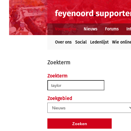
Voorpagina
Nieuws
Forums
In
Over ons
Social
Ledenlijst
Wie onlin
Zoekterm
Zoekterm
Zoekgebied