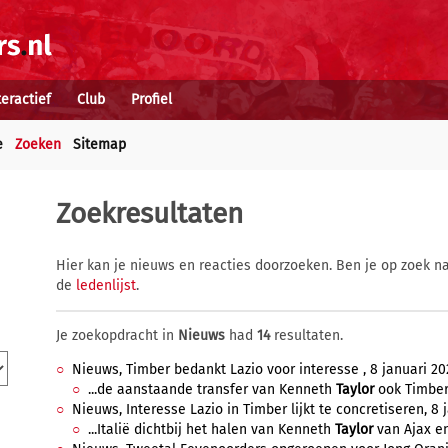
teractief
Club
Profiel
e
Zoeken
Sitemap
Zoekresultaten
Hier kan je nieuws en reacties doorzoeken. Ben je op zoek na
de
ledenlijst
.
Je zoekopdracht in
Nieuws
had
14
resultaten.
Nieuws, Timber bedankt Lazio voor interesse , 8 januari 202
...de aanstaande transfer van Kenneth
Taylor
ook Timber 
Nieuws, Interesse Lazio in Timber lijkt te concretiseren, 8 
...Italië dichtbij het halen van Kenneth
Taylor
van Ajax en