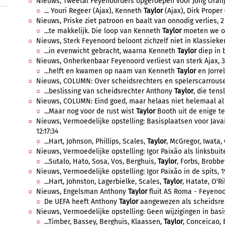
Nieuws, Tweetal Feyenoorders opgeroepen voor Jong Oranje
... Youri Regeer (Ajax), Kenneth
Taylor
(Ajax), Dirk Proper 
Nieuws, Priske ziet patroon en baalt van onnodig verlies, 2 
...te makkelijk. Die loop van Kenneth
Taylor
moeten we op
Nieuws, Sterk Feyenoord beloont zichzelf niet in Klassieker, 
...in evenwicht gebracht, waarna Kenneth
Taylor
diep in b
Nieuws, Onherkenbaar Feyenoord verliest van sterk Ajax, 30
...helft en kwamen op naam van Kenneth
Taylor
en Jorrel
Nieuws, COLUMN: Over scheidsrechters en spelerscarrousels
...beslissing van scheidsrechter Anthony
Taylor
, die tensl
Nieuws, COLUMN: Eind goed, maar helaas niet helemaal al 
...Maar nog voor de rust wist
Taylor
Booth uit de enige te
Nieuws, Vermoedelijke opstelling: Basisplaatsen voor Java
12:17:34
...Hart, Johnson, Phillips, Scales,
Taylor
, McGregor, Iwata, O
Nieuws, Vermoedelijke opstelling: Igor Paixão als linksbuit
...Sutalo, Hato, Sosa, Vos, Berghuis,
Taylor
, Forbs, Brobbey
Nieuws, Vermoedelijke opstelling: Igor Paixão in de spits, 1
...Hart, Johnston, Lagerbielke, Scales,
Taylor
, Hatate, O'Ri
Nieuws, Engelsman Anthony
Taylor
fluit AS Roma - Feyenoord
De UEFA heeft Anthony
Taylor
aangewezen als scheidsrec
Nieuws, Vermoedelijke opstelling: Geen wijzigingen in basis
...Timber, Bassey, Berghuis, Klaassen,
Taylor
, Conceicao, 