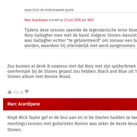
open/sluit de onderstaande quote:
Marc Acardipane
schreef op
21 juni 2026 om 16:57
:
Tijdens deze sessies speelde de legendarische Ierse blue
Rory Gallagher mee met de band. Volgens Stones-bassis
was Gallagher echter "te getalenteerd" om zomaar een b
worden, waardoor hij uiteindelijk niet werd aangenomen.
Zou kunnen al denk ik sowieso niet dat Rory met zijn spijkerbroek 
overhempie bij de Stones gepast zou hebben. Black and Blue uit 1
Stones album met Ronnie Wood.
+1/-0
Marc Acardipane
Klopt Mick Taylor gaf er de brui aan en in De Doelen hadden ze t
meetings/sessies met guitaristen Ronnie was zeker de beste keus
Stones.