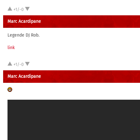
+1/-0
Marc Acardipane
Legende DJ Rob.
link
+1/-0
Marc Acardipane