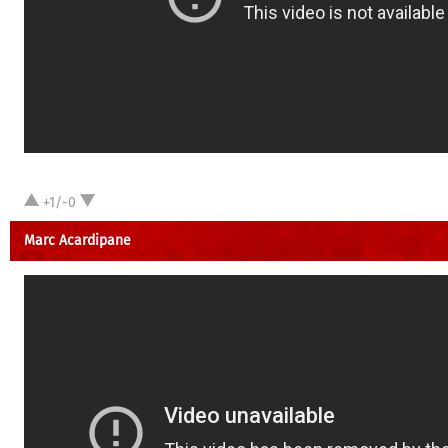
+1/-0
Marc Acardipane