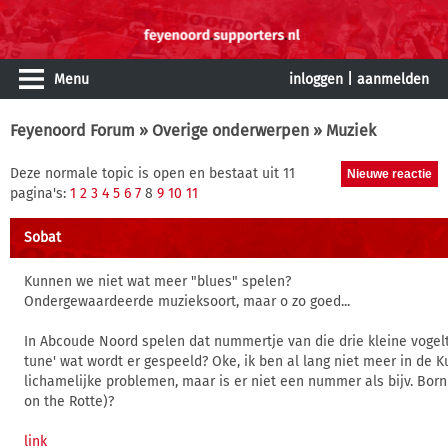
Menu
inloggen
|
aanmelden
Feyenoord Forum
»
Overige onderwerpen
» Muziek
Deze normale topic is open en bestaat uit 11
pagina's:
1
2
3
4
5
6
7
8
9
10
11
Sobat
Kunnen we niet wat meer "blues" spelen?
Ondergewaardeerde muzieksoort, maar o zo goed...
In Abcoude Noord spelen dat nummertje van die drie kleine vogeltj
tune' wat wordt er gespeeld? Oke, ik ben al lang niet meer in de K
lichamelijke problemen, maar is er niet een nummer als bijv. Bor
on the Rotte)?
link