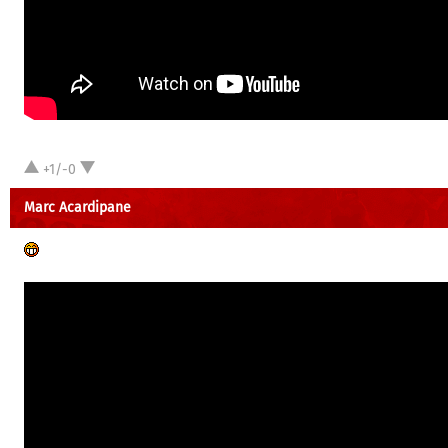
+1/-0
Marc Acardipane