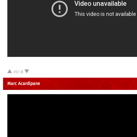
+1/-0
Marc Acardipane