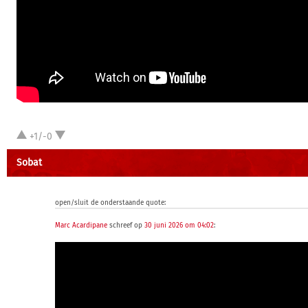
+1/-0
Sobat
open/sluit de onderstaande quote:
Marc Acardipane
schreef op
30 juni 2026 om 04:02
: