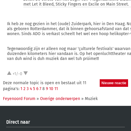
met Let it Bleed, Sticky Fingers en Excile on Main Street.
Ik heb ze nog gezien in het (oude) Zuiderpark, hier in Den Haag. N
als geboren Rotterdammer, dat ik binnen gehoorsafstand van dat
wonen. Sinds ADO is verkast scheelt het wel een hoop helikopter-
Tegenwoordig zijn er alleen nog maar 'çulturele festivals' waarva
duizenden kilometers hier vandaan is. Op het openluchttheater n
van duh wind is duh muziek dan wel tuh prùime!!!
+1/-0
Deze normale topic is open en bestaat uit 11
pagina's:
1
2
3
4
5
6
7
8
9
10
11
Feyenoord Forum
»
Overige onderwerpen
» Muziek
Direct naar