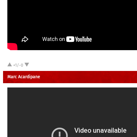
+1/-0
Marc Acardipane