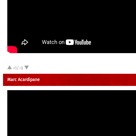
+1/-0
Marc Acardipane