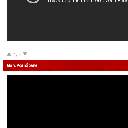
+1/-0
Marc Acardipane