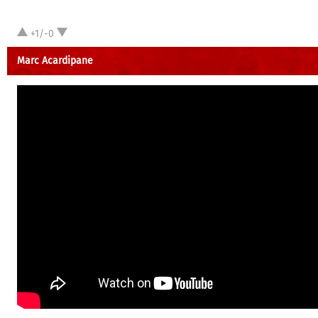
+1/-0
Marc Acardipane