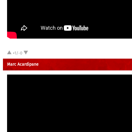
+1/-0
Marc Acardipane