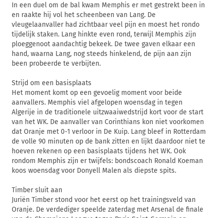
In een duel om de bal kwam Memphis er met gestrekt been in
en raakte hij vol het scheenbeen van Lang. De
vleugelaanvaller had zichtbaar veel pijn en moest het rondo
tijdelijk staken. Lang hinkte even rond, terwijl Memphis zijn
ploeggenoot aandachtig bekeek. De twee gaven elkaar een
hand, waarna Lang, nog steeds hinkelend, de pijn aan zijn
been probeerde te verbijten.
Strijd om een basisplaats
Het moment komt op een gevoelig moment voor beide
aanvallers. Memphis viel afgelopen woensdag in tegen
Algerije in de traditionele uitzwaaiwedstrijd kort voor de start
van het WK. De aanvaller van Corinthians kon niet voorkomen
dat Oranje met 0-1 verloor in De Kuip. Lang bleef in Rotterdam
de volle 90 minuten op de bank zitten en lijkt daardoor niet te
hoeven rekenen op een basisplaats tijdens het WK. Ook
rondom Memphis zijn er twijfels: bondscoach Ronald Koeman
koos woensdag voor Donyell Malen als diepste spits.
Timber sluit aan
Juriën Timber stond voor het eerst op het trainingsveld van
Oranje. De verdediger speelde zaterdag met Arsenal de finale