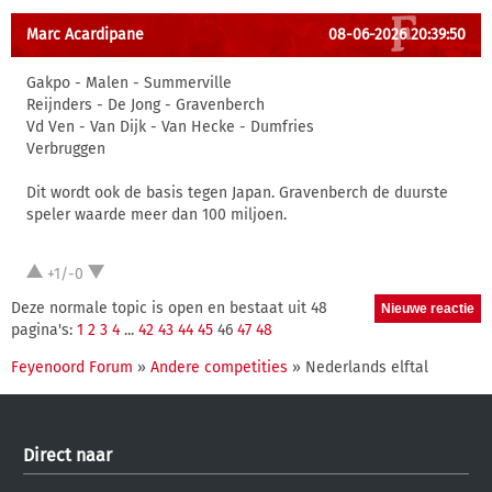
Marc Acardipane
08-06-2026 20:39:50
Gakpo - Malen - Summerville
Reijnders - De Jong - Gravenberch
Vd Ven - Van Dijk - Van Hecke - Dumfries
Verbruggen
Dit wordt ook de basis tegen Japan. Gravenberch de duurste
speler waarde meer dan 100 miljoen.
+1/-0
Deze normale topic is open en bestaat uit 48
pagina's:
1
2
3
4
...
42
43
44
45
46
47
48
Feyenoord Forum
»
Andere competities
» Nederlands elftal
Direct naar