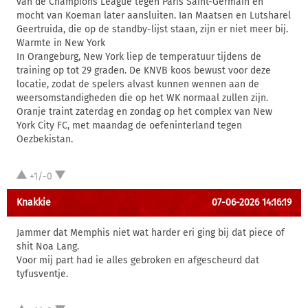
van de Champions League tegen Paris Saint-Germain en
mocht van Koeman later aansluiten. Ian Maatsen en Lutsharel
Geertruida, die op de standby-lijst staan, zijn er niet meer bij.
Warmte in New York
In Orangeburg, New York liep de temperatuur tijdens de
training op tot 29 graden. De KNVB koos bewust voor deze
locatie, zodat de spelers alvast kunnen wennen aan de
weersomstandigheden die op het WK normaal zullen zijn.
Oranje traint zaterdag en zondag op het complex van New
York City FC, met maandag de oefeninterland tegen
Oezbekistan.
+1/-0
Knakkie
07-06-2026 14:16:19
Jammer dat Memphis niet wat harder eri ging bij dat piece of
shit Noa Lang.
Voor mij part had ie alles gebroken en afgescheurd dat
tyfusventje.