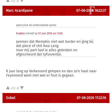
+1/-0
Marc Acardipane
07-06-2026 16:22:37
open/sluit de onderstaande quote:
Knakkie
schreef op
07 juni 2026 om 14:16
:
Jammer dat Memphis niet wat harder eri ging bij
dat piece of shit Noa Lang.
Voor mij part had ie alles gebroken en
afgescheurd dat tyfusventje.
8 jaar lang op Varkenoord gelopen en dan zo'n haat naar
Feyenoord weet niet wat er fout is gegaan.
+1/-0
Sobat
07-06-2026 17:22:16