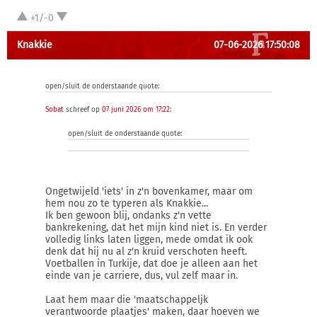
+1/-0
Knakkie
07-06-2026 17:50:08
open/sluit de onderstaande quote:
Sobat
schreef op
07 juni 2026 om 17:22
:
open/sluit de onderstaande quote:
Ongetwijeld 'iets' in z'n bovenkamer, maar om
hem nou zo te typeren als Knakkie...
Ik ben gewoon blij, ondanks z'n vette
bankrekening, dat het mijn kind niet is. En verder
volledig links laten liggen, mede omdat ik ook
denk dat hij nu al z'n kruid verschoten heeft.
Voetballen in Turkije, dat doe je alleen aan het
einde van je carriere, dus, vul zelf maar in.
Laat hem maar die 'maatschappeljk
verantwoorde plaatjes' maken, daar hoeven we