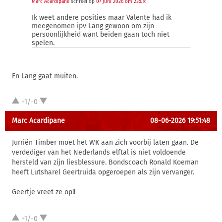
Marc Acardipane
schreef op
07 juni 2026 om 23:09
:
Ik weet andere posities maar Valente had ik
meegenomen ipv Lang gewoon om zijn
persoonlijkheid want beiden gaan toch niet
spelen.
En Lang gaat muiten.
+1/-0
Marc Acardipane
08-06-2026 19:51:48
Jurriën Timber moet het WK aan zich voorbij laten gaan. De
verdediger van het Nederlands elftal is niet voldoende
hersteld van zijn liesblessure. Bondscoach Ronald Koeman
heeft Lutsharel Geertruida opgeroepen als zijn vervanger.
Geertje vreet ze op!!
+1/-0