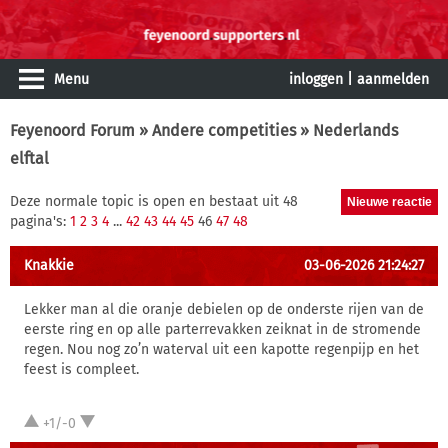
Menu
inloggen
|
aanmelden
Feyenoord Forum
»
Andere competities
» Nederlands
elftal
Deze normale topic is open en bestaat uit 48
pagina's:
1
2
3
4
...
42
43
44
45
46
47
48
Knakkie
03-06-2026 21:24:27
Lekker man al die oranje debielen op de onderste rijen van de
eerste ring en op alle parterrevakken zeiknat in de stromende
regen. Nou nog zo’n waterval uit een kapotte regenpijp en het
feest is compleet.
+1/-0