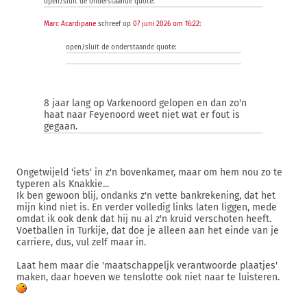
open/sluit de onderstaande quote:
Marc Acardipane
schreef op
07 juni 2026 om 16:22
:
open/sluit de onderstaande quote:
8 jaar lang op Varkenoord gelopen en dan zo'n
haat naar Feyenoord weet niet wat er fout is
gegaan.
Ongetwijeld 'iets' in z'n bovenkamer, maar om hem nou zo te
typeren als Knakkie...
Ik ben gewoon blij, ondanks z'n vette bankrekening, dat het
mijn kind niet is. En verder volledig links laten liggen, mede
omdat ik ook denk dat hij nu al z'n kruid verschoten heeft.
Voetballen in Turkije, dat doe je alleen aan het einde van je
carriere, dus, vul zelf maar in.
Laat hem maar die 'maatschappeljk verantwoorde plaatjes'
maken, daar hoeven we tenslotte ook niet naar te luisteren.