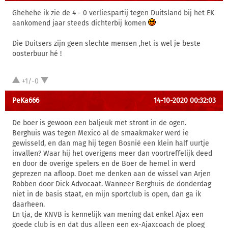
Ghehehe ik zie de 4 - 0 verliespartij tegen Duitsland bij het EK
aankomend jaar steeds dichterbij komen
Die Duitsers zijn geen slechte mensen ,het is wel je beste
oosterbuur hé !
+1/-0
PeKa666
14-10-2020 00:32:03
De boer is gewoon een baljeuk met stront in de ogen.
Berghuis was tegen Mexico al de smaakmaker werd ie
gewisseld, en dan mag hij tegen Bosnië een klein half uurtje
invallen? Waar hij het overigens meer dan voortreffelijk deed
en door de overige spelers en de Boer de hemel in werd
geprezen na afloop. Doet me denken aan de wissel van Arjen
Robben door Dick Advocaat. Wanneer Berghuis de donderdag
niet in de basis staat, en mijn sportclub is open, dan ga ik
daarheen.
En tja, de KNVB is kennelijk van mening dat enkel Ajax een
goede club is en dat dus alleen een ex-Ajaxcoach de ploeg