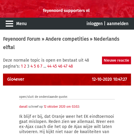
Menu
inloggen
|
aanmelden
Feyenoord Forum
»
Andere competities
» Nederlands
elftal
Deze normale topic is open en bestaat uit 48
pagina's:
1
2
3
4
5
6
7
...
44
45
46
47
48
Gio4ever
12-10-2020 10:47:27
open/sluit de onderstaande quote:
danall
schreef op
12 oktober 2020 om 02:02
:
Ik blijf er bij, dat Oranje weer het EK eindtoernooi
gaat mislopen. Reden zien we allemaal. Weer een
ex-Ajax coach die het op de Ajax wijze wilt laten
uitvoeren. Hij kijkt niet naar de kwaliteiten van