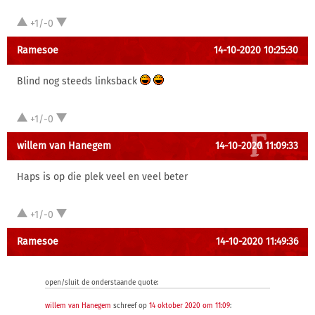
+1/-0
Ramesoe
14-10-2020 10:25:30
Blind nog steeds linksback
+1/-0
willem van Hanegem
14-10-2020 11:09:33
Haps is op die plek veel en veel beter
+1/-0
Ramesoe
14-10-2020 11:49:36
open/sluit de onderstaande quote:
willem van Hanegem
schreef op
14 oktober 2020 om 11:09
: