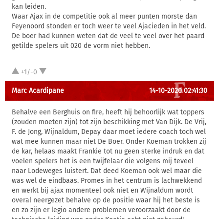
kan leiden.
Waar Ajax in de competitie ook al meer punten morste dan
Feyenoord stonden er toch weer te veel Ajacieden in het veld.
De boer had kunnen weten dat de veel te veel over het paard
getilde spelers uit 020 de vorm niet hebben.
+1/-0
Marc Acardipane
14-10-2020 02:41:30
Behalve een Berghuis on fire, heeft hij behoorlijk wat toppers
(zouden moeten zijn) tot zijn beschikking met Van Dijk. De Vrij,
F. de Jong, Wijnaldum, Depay daar moet iedere coach toch wel
wat mee kunnen maar niet De Boer. Onder Koeman trokken zij
de kar, helaas maakt Frankie tot nu geen sterke indruk en dat
voelen spelers het is een twijfelaar die volgens mij teveel
naar Lodeweges luistert. Dat deed Koeman ook wel maar die
was wel de eindbaas. Promes in het centrum is lachwekkend
en werkt bij ajax momenteel ook niet en Wijnaldum wordt
overal neergezet behalve op de positie waar hij het beste is
en zo zijn er legio andere problemen veroorzaakt door de