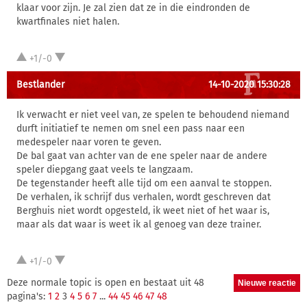
klaar voor zijn. Je zal zien dat ze in die eindronden de
kwartfinales niet halen.
+1/-0
Bestlander
14-10-2020 15:30:28
Ik verwacht er niet veel van, ze spelen te behoudend niemand
durft initiatief te nemen om snel een pass naar een
medespeler naar voren te geven.
De bal gaat van achter van de ene speler naar de andere
speler diepgang gaat veels te langzaam.
De tegenstander heeft alle tijd om een aanval te stoppen.
De verhalen, ik schrijf dus verhalen, wordt geschreven dat
Berghuis niet wordt opgesteld, ik weet niet of het waar is,
maar als dat waar is weet ik al genoeg van deze trainer.
+1/-0
Deze normale topic is open en bestaat uit 48
pagina's:
1
2
3
4
5
6
7
...
44
45
46
47
48