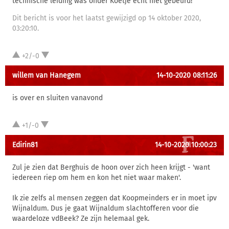
technische leiding was onder Koetje echt niet gebeurd!
Dit bericht is voor het laatst gewijzigd op 14 oktober 2020,
03:20:10.
+2/-0
willem van Hanegem
14-10-2020 08:11:26
is over en sluiten vanavond
+1/-0
Edirin81
14-10-2020 10:00:23
Zul je zien dat Berghuis de hoon over zich heen krijgt - 'want
iedereen riep om hem en kon het niet waar maken'.
Ik zie zelfs al mensen zeggen dat Koopmeinders er in moet ipv
Wijnaldum. Dus je gaat Wijnaldum slachtofferen voor die
waardeloze vdBeek? Ze zijn helemaal gek.