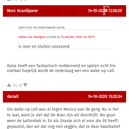
Marc Acardipane
14-10-2020 12:56:20
open/sluit de onderstaande quote:
willem van Hanegem
schreef op
14 oktober 2020 om 08:11
:
is over en sluiten vanavond
Italia heeft een fantastisch middenveld en spelen echt fris
voetbal hopelijk wordt de nederlaag wel een wake-up call.
+1/-0
danall
14-10-2020 13:20:34
Die wake-up call was al tegen Mexico aan de gang. Nu is het
te laat, want je ziet dat De Boer zijn wil doordrijft. We gaan
weer de kattenbak in. En als Oranje zich al voor die EK heeft
geplaatst, dan wil dat nog niet zeggen, dat ze daar kwalitatief