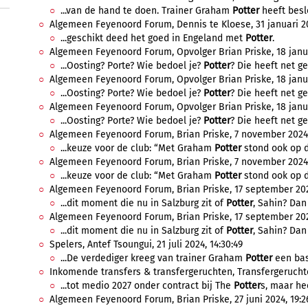
...van de hand te doen. Trainer Graham
Potter
heeft beslo
Algemeen Feyenoord Forum, Dennis te Kloese, 31 januari 20
...geschikt deed het goed in Engeland met
Potter
.
Algemeen Feyenoord Forum, Opvolger Brian Priske, 18 janua
...Oosting? Porte? Wie bedoel je?
Potter
? Die heeft net ge
Algemeen Feyenoord Forum, Opvolger Brian Priske, 18 janua
...Oosting? Porte? Wie bedoel je?
Potter
? Die heeft net ge
Algemeen Feyenoord Forum, Opvolger Brian Priske, 18 janua
...Oosting? Porte? Wie bedoel je?
Potter
? Die heeft net ge
Algemeen Feyenoord Forum, Brian Priske, 7 november 2024, 
...keuze voor de club: “Met Graham
Potter
stond ook op die
Algemeen Feyenoord Forum, Brian Priske, 7 november 2024, 
...keuze voor de club: “Met Graham
Potter
stond ook op die
Algemeen Feyenoord Forum, Brian Priske, 17 september 2024
...dit moment die nu in Salzburg zit of
Potter
, Sahin? Dan
Algemeen Feyenoord Forum, Brian Priske, 17 september 202
...dit moment die nu in Salzburg zit of
Potter
, Sahin? Dan
Spelers, Antef Tsoungui, 21 juli 2024, 14:30:49
...De verdediger kreeg van trainer Graham
Potter
een basi
Inkomende transfers & transfergeruchten, Transfergeruchten,
...tot medio 2027 onder contract bij The
Potter
s, maar he
Algemeen Feyenoord Forum, Brian Priske, 27 juni 2024, 19:26