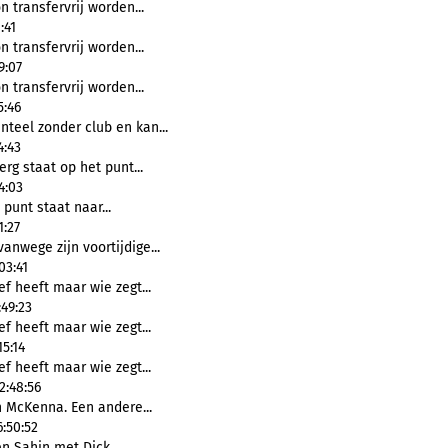
 transfervrij worden...
:41
 transfervrij worden...
9:07
 transfervrij worden...
5:46
teel zonder club en kan...
4:43
rg staat op het punt...
4:03
punt staat naar...
1:27
 vanwege zijn voortijdige...
03:41
f heeft maar wie zegt...
49:23
f heeft maar wie zegt...
5:14
f heeft maar wie zegt...
2:48:56
 McKenna. Een andere...
:50:52
n Sahin met Dick...