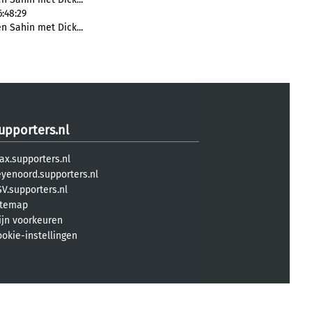
:48:29
n Sahin met Dick...
upporters.nl
ax.supporters.nl
eyenoord.supporters.nl
V.supporters.nl
itemap
ijn voorkeuren
ookie-instellingen