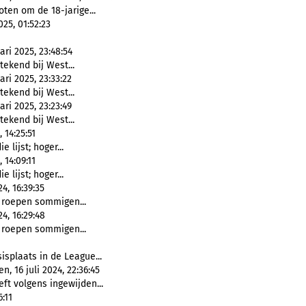
ten om de 18-jarige...
25, 01:52:23
ri 2025, 23:48:54
tekend bij West...
ri 2025, 23:33:22
tekend bij West...
ri 2025, 23:23:49
tekend bij West...
14:25:51
 lijst; hoger...
14:09:11
 lijst; hoger...
, 16:39:35
 roepen sommigen...
4, 16:29:48
 roepen sommigen...
splaats in de League...
 16 juli 2024, 22:36:45
eft volgens ingewijden...
:11