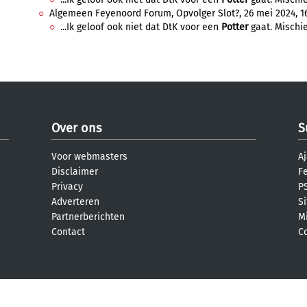
Algemeen Feyenoord Forum, Opvolger Slot?, 26 mei 2024, 16
...Ik geloof ook niet dat DtK voor een
Potter
gaat. Mischie
Over ons
S
Voor webmasters
Aj
Disclaimer
F
Privacy
PS
Adverteren
S
Partnerberichten
M
Contact
C