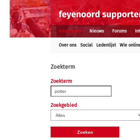
Voorpagina
Nieuws
Forums
In
Over ons
Social
Ledenlijst
Wie onlin
Zoekterm
Zoekterm
Zoekgebied