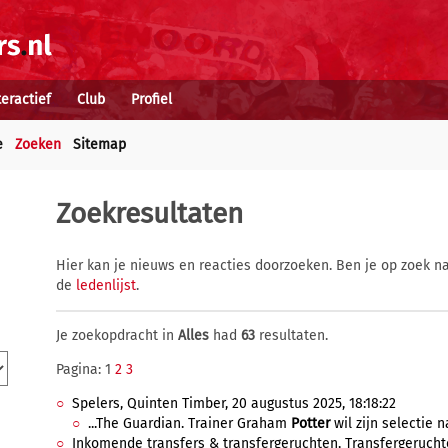
teractief
Club
Profiel
e
Zoeken
Sitemap
Zoekresultaten
Hier kan je nieuws en reacties doorzoeken. Ben je op zoek na
de
ledenlijst
.
Je zoekopdracht in
Alles
had
63
resultaten.
Pagina: 1
2
3
Spelers, Quinten Timber, 20 augustus 2025, 18:18:22
...The Guardian. Trainer Graham
Potter
wil zijn selectie n
Inkomende transfers & transfergeruchten, Transfergeruchten