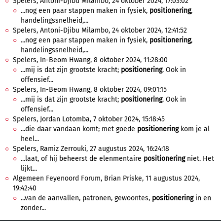
Spelers, Antoni-Djibu Milambo, 24 oktober 2024, 17:03:02
...nog een paar stappen maken in fysiek,
positionering
,
handelingssnelheid,...
Spelers, Antoni-Djibu Milambo, 24 oktober 2024, 12:41:52
...nog een paar stappen maken in fysiek,
positionering
,
handelingssnelheid,...
Spelers, In-Beom Hwang, 8 oktober 2024, 11:28:00
...mij is dat zijn grootste kracht;
positionering
. Ook in
offensief...
Spelers, In-Beom Hwang, 8 oktober 2024, 09:01:15
...mij is dat zijn grootste kracht;
positionering
. Ook in
offensief...
Spelers, Jordan Lotomba, 7 oktober 2024, 15:18:45
...die daar vandaan komt; met goede
positionering
kom je al
heel...
Spelers, Ramiz Zerrouki, 27 augustus 2024, 16:24:18
...laat, of hij beheerst de elenmentaire
positionering
niet. Het
lijkt...
Algemeen Feyenoord Forum, Brian Priske, 11 augustus 2024,
19:42:40
...van de aanvallen, patronen, gewoontes,
positionering
in en
zonder...