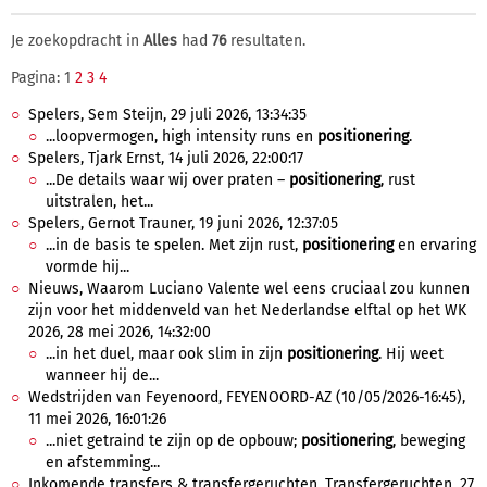
Je zoekopdracht in
Alles
had
76
resultaten.
Pagina: 1
2
3
4
Spelers, Sem Steijn, 29 juli 2026, 13:34:35
...loopvermogen, high intensity runs en
positionering
.
Spelers, Tjark Ernst, 14 juli 2026, 22:00:17
...De details waar wij over praten –
positionering
, rust
uitstralen, het...
Spelers, Gernot Trauner, 19 juni 2026, 12:37:05
...in de basis te spelen. Met zijn rust,
positionering
en ervaring
vormde hij...
Nieuws, Waarom Luciano Valente wel eens cruciaal zou kunnen
zijn voor het middenveld van het Nederlandse elftal op het WK
2026, 28 mei 2026, 14:32:00
...in het duel, maar ook slim in zijn
positionering
. Hij weet
wanneer hij de...
Wedstrijden van Feyenoord, FEYENOORD-AZ (10/05/2026-16:45),
11 mei 2026, 16:01:26
...niet getraind te zijn op de opbouw;
positionering
, beweging
en afstemming...
Inkomende transfers & transfergeruchten, Transfergeruchten, 27