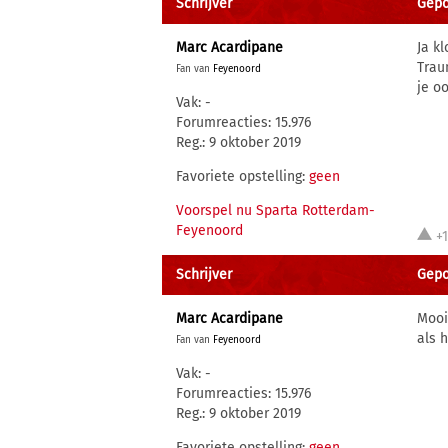
Schrijver
Gepo
Marc Acardipane
Ja k
Trau
Fan van
Feyenoord
je o
Vak: -
Forumreacties: 15.976
Reg.: 9 oktober 2019
Favoriete opstelling:
geen
Voorspel nu Sparta Rotterdam-
Feyenoord
+
Schrijver
Gepo
Marc Acardipane
Mooi
als 
Fan van
Feyenoord
Vak: -
Forumreacties: 15.976
Reg.: 9 oktober 2019
Favoriete opstelling:
geen