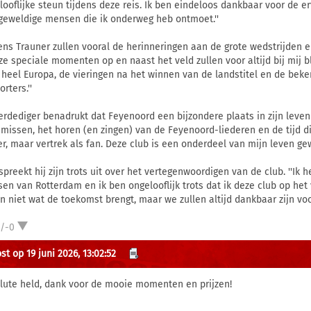
looflijke steun tijdens deze reis. Ik ben eindeloos dankbaar voor de e
 geweldige mensen die ik onderweg heb ontmoet.''
ens Trauner zullen vooral de herinneringen aan de grote wedstrijden en
oze speciale momenten op en naast het veld zullen voor altijd bij mij 
 heel Europa, de vieringen na het winnen van de landstitel en de beker
rters.''
erdediger benadrukt dat Feyenoord een bijzondere plaats in zijn leven h
 missen, het horen (en zingen) van de Feyenoord-liederen en de tijd di
er, maar vertrek als fan. Deze club is een onderdeel van mijn leven gewo
spreekt hij zijn trots uit over het vertegenwoordigen van de club. ''Ik
en van Rotterdam en ik ben ongelooflijk trots dat ik deze club op h
n niet wat de toekomst brengt, maar we zullen altijd dankbaar zijn voor
1/-0
t op 19 juni 2026, 13:02:52
lute held, dank voor de mooie momenten en prijzen!