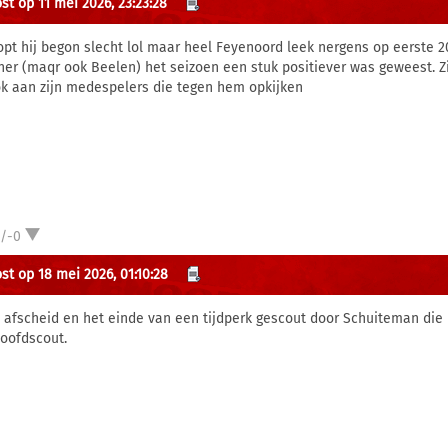
st op 11 mei 2026, 23:23:28
lopt hij begon slecht lol maar heel Feyenoord leek nergens op eerste 
ner (maqr ook Beelen) het seizoen een stuk positiever was geweest. Zij
ok aan zijn medespelers die tegen hem opkijken
1/-0
st op 18 mei 2026, 01:10:28
 afscheid en het einde van een tijdperk gescout door Schuiteman die i
hoofdscout.