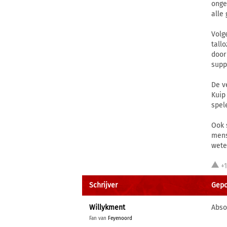
onge
alle
Volg
tall
door
suppo
De v
Kuip
spel
Ook 
mens
wete
+
Schrijver
Gepos
Willykment
Abso
Fan van
Feyenoord