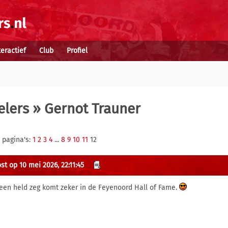
teractief
Club
Profiel
elers
» Gernot Trauner
 pagina's:
1
2
3
4
...
8
9
10
11
12
st op 10 mei 2026, 22:11:45
een held zeg komt zeker in de Feyenoord Hall of Fame.