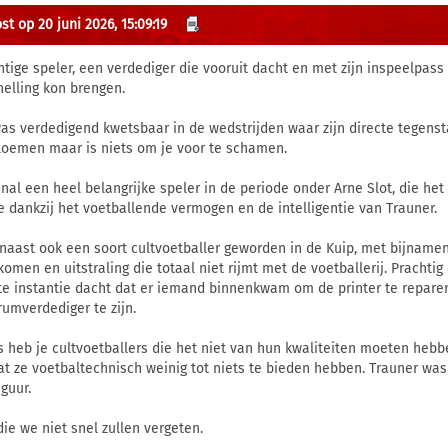
t op 20 juni 2026, 15:09:19
htige speler, een verdediger die vooruit dacht en met zijn inspeelpas
nelling kon brengen.
was verdedigend kwetsbaar in de wedstrijden waar zijn directe tegenst
loemen maar is niets om je voor te schamen.
nal een heel belangrijke speler in de periode onder Arne Slot, die het
 dankzij het voetballende vermogen en de intelligentie van Trauner.
naast ook een soort cultvoetballer geworden in de Kuip, met bijnamen
komen en uitstraling die totaal niet rijmt met de voetballerij. Pracht
te instantie dacht dat er iemand binnenkwam om de printer te repare
rumverdediger te zijn.
 heb je cultvoetballers die het niet van hun kwaliteiten moeten heb
t ze voetbaltechnisch weinig tot niets te bieden hebben. Trauner was
iguur.
die we niet snel zullen vergeten.