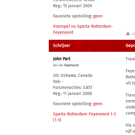
Reg.: 15 januari 2009
Favoriete opstelling:
geen
Voorspel nu Sparta Rotterdam-
Feyenoord
+
Schrijver
Gepos
John Part
Traun
Fan van
Feyenoord
Feye
Uit: Oshawa, Canada
Rott
Vak: -
uit 
Forumreacties: 3.857
Reg.: 11 januari 2008
Trau
vorm
Favoriete opstelling:
geen
onde
camp
Sparta Rotterdam-Feyenoord 1-3
(1-1)
Via 
vijf