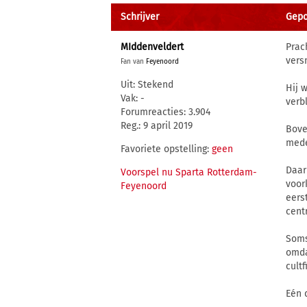
Schrijver
Gepos
MIddenveldert
Prac
vers
Fan van
Feyenoord
Uit: Stekend
Hij 
Vak: -
verb
Forumreacties: 3.904
Reg.: 9 april 2019
Bove
mede
Favoriete opstelling:
geen
Daar
Voorspel nu Sparta Rotterdam-
voor
Feyenoord
eers
cent
Soms
omda
cultf
Eén 