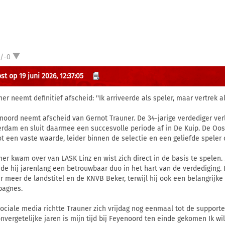
1/-0
t op 19 juni 2026, 12:37:05
er neemt definitief afscheid: ''Ik arriveerde als speler, maar vertrek al
noord neemt afscheid van Gernot Trauner. De 34-jarige verdediger verl
erdam en sluit daarmee een succesvolle periode af in De Kuip. De Oost
tot een vaste waarde, leider binnen de selectie en een geliefde speler
ner kwam over van LASK Linz en wist zich direct in de basis te spelen. M
de hij jarenlang een betrouwbaar duo in het hart van de verdediging. 
r meer de landstitel en de KNVB Beker, terwijl hij ook een belangrijke
agnes.
sociale media richtte Trauner zich vrijdag nog eenmaal tot de supporter
 onvergetelijke jaren is mijn tijd bij Feyenoord ten einde gekomen Ik w