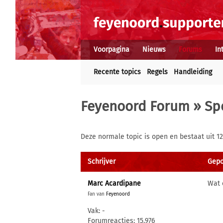
Voorpagina
Nieuws
Forums
In
Recente topics
Regels
Handleiding
Feyenoord Forum
»
Sp
Deze normale topic is open en bestaat uit 12
Schrijver
Gepo
Marc Acardipane
Wat 
Fan van
Feyenoord
Vak: -
Forumreacties: 15.976