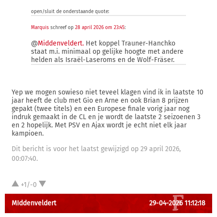
open/sluit de onderstaande quote:
Marquis
schreef op
28 april 2026 om 23:45
:
@
Middenveldert.
Het koppel Trauner-Hanchko
staat m.i. minimaal op gelijke hoogte met andere
helden als Israël-Laseroms en de Wolf-Fräser.
Yep we mogen sowieso niet teveel klagen vind ik in laatste 10
jaar heeft de club met Gio en Arne en ook Brian 8 prijzen
gepakt (twee titels) en een Europese finale vorig jaar nog
indruk gemaakt in de CL en je wordt de laatste 2 seizoenen 3
en 2 hopelijk. Met PSV en Ajax wordt je echt niet elk jaar
kampioen.
Dit bericht is voor het laatst gewijzigd op 29 april 2026,
00:07:40.
+1/-0
MIddenveldert
29-04-2026 11:12:18