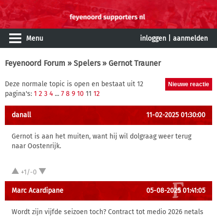
Menu
inloggen
|
aanmelden
Feyenoord Forum
»
Spelers
» Gernot Trauner
Deze normale topic is open en bestaat uit 12
pagina's:
1
2
3
4
...
7
8
9
10
11
12
danall
11-02-2025 01:30:00
Gernot is aan het muiten, want hij wil dolgraag weer terug
naar Oostenrijk.
+1/-0
Marc Acardipane
05-08-2025 01:41:05
Wordt zijn vijfde seizoen toch? Contract tot medio 2026 netals