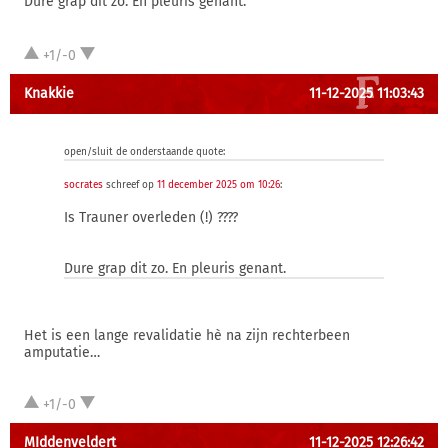
Dure grap dit zo. En pleuris genant.
+1/-0
Knakkie
11-12-2025 11:03:43
open/sluit de onderstaande quote:
socrates
schreef op
11 december 2025 om 10:26
:
Is Trauner overleden (!) ????
Dure grap dit zo. En pleuris genant.
Het is een lange revalidatie hè na zijn rechterbeen
amputatie…
+1/-0
MIddenveldert
11-12-2025 12:26:42