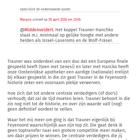
open/sluit de onderstaande quote:
Marquis
schreef op
28 april 2026 om 23:45
:
@
Middenveldert.
Het koppel Trauner-Hanchko
staat m.i. minimaal op gelijke hoogte met andere
helden als Israël-Laseroms en de Wolf-Fräser.
Trauner was onderdeel van een duo dat een Europese finale
gespeeld heeft (toen met Senesi) en later met Hancko heeft
onze Oostenrijkse apotheker een aardige (nationale) erelijst
bij elkaar gespeeld. In die zin gaat Trauner in de Feyenoord-
historie zeker een voornaam plekje verwerven.
Hoe zich dat tot andere centrale verdedigers (of duo's)
verhoudt; dat zal de tijd moeten leren. Trauner behoort in die
zin nog niet tot de historie, en over zijn waarde valt (nog)
geen definitief oordeel te vellen.
Waar het mij meer om ging is dat Trauner eigenlijk bij
Feyenoord waarschijnlijk aan zijn top zit. Die gaat denk ik
geen toptransfer naar een grotere competitie meer maken,
om dáár prijzen te winnen. De centrale verdedigers die jij