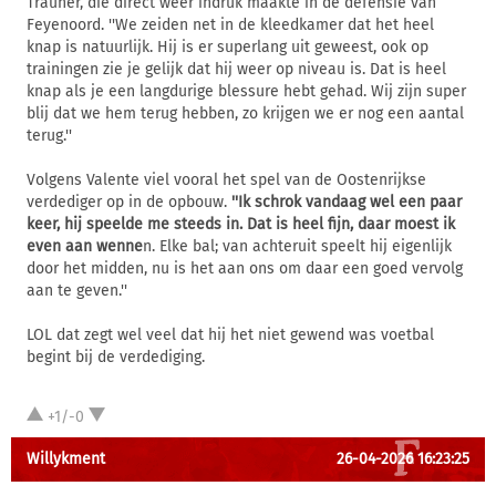
Trauner, die direct weer indruk maakte in de defensie van
Feyenoord. ''We zeiden net in de kleedkamer dat het heel
knap is natuurlijk. Hij is er superlang uit geweest, ook op
trainingen zie je gelijk dat hij weer op niveau is. Dat is heel
knap als je een langdurige blessure hebt gehad. Wij zijn super
blij dat we hem terug hebben, zo krijgen we er nog een aantal
terug.''
Volgens Valente viel vooral het spel van de Oostenrijkse
verdediger op in de opbouw.
''Ik schrok vandaag wel een paar
keer, hij speelde me steeds in. Dat is heel fijn, daar moest ik
even aan wenne
n. Elke bal; van achteruit speelt hij eigenlijk
door het midden, nu is het aan ons om daar een goed vervolg
aan te geven.''
LOL dat zegt wel veel dat hij het niet gewend was voetbal
begint bij de verdediging.
+1/-0
Willykment
26-04-2026 16:23:25