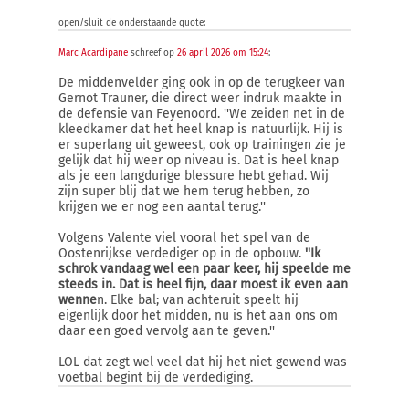
open/sluit de onderstaande quote:
Marc Acardipane
schreef op
26 april 2026 om 15:24
:
De middenvelder ging ook in op de terugkeer van
Gernot Trauner, die direct weer indruk maakte in
de defensie van Feyenoord. ''We zeiden net in de
kleedkamer dat het heel knap is natuurlijk. Hij is
er superlang uit geweest, ook op trainingen zie je
gelijk dat hij weer op niveau is. Dat is heel knap
als je een langdurige blessure hebt gehad. Wij
zijn super blij dat we hem terug hebben, zo
krijgen we er nog een aantal terug.''
Volgens Valente viel vooral het spel van de
Oostenrijkse verdediger op in de opbouw.
''Ik
schrok vandaag wel een paar keer, hij speelde me
steeds in. Dat is heel fijn, daar moest ik even aan
wenne
n. Elke bal; van achteruit speelt hij
eigenlijk door het midden, nu is het aan ons om
daar een goed vervolg aan te geven.''
LOL dat zegt wel veel dat hij het niet gewend was
voetbal begint bij de verdediging.