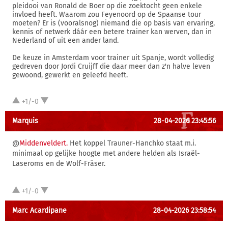
pleidooi van Ronald de Boer op die zoektocht geen enkele
invloed heeft. Waarom zou Feyenoord op de Spaanse tour
moeten? Er is (vooralsnog) niemand die op basis van ervaring,
kennis of netwerk dáár een betere trainer kan werven, dan in
Nederland of uit een ander land.
De keuze in Amsterdam voor trainer uit Spanje, wordt volledig
gedreven door Jordi Cruijff die daar meer dan z'n halve leven
gewoond, gewerkt en geleefd heeft.
+1/-0
Marquis
28-04-2026 23:45:56
@
Middenveldert.
Het koppel Trauner-Hanchko staat m.i.
minimaal op gelijke hoogte met andere helden als Israël-
Laseroms en de Wolf-Fräser.
+1/-0
Marc Acardipane
28-04-2026 23:58:54