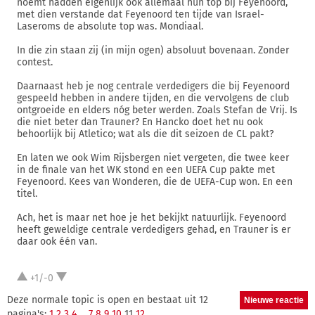
noemt hadden eigenlijk ook allemaal hun top bij Feyenoord,
met dien verstande dat Feyenoord ten tijde van Israel-
Laseroms de absolute top was. Mondiaal.
In die zin staan zij (in mijn ogen) absoluut bovenaan. Zonder
contest.
Daarnaast heb je nog centrale verdedigers die bij Feyenoord
gespeeld hebben in andere tijden, en die vervolgens de club
ontgroeide en elders nóg beter werden. Zoals Stefan de Vrij. Is
die niet beter dan Trauner? En Hancko doet het nu ook
behoorlijk bij Atletico; wat als die dit seizoen de CL pakt?
En laten we ook Wim Rijsbergen niet vergeten, die twee keer
in de finale van het WK stond en een UEFA Cup pakte met
Feyenoord. Kees van Wonderen, die de UEFA-Cup won. En een
titel.
Ach, het is maar net hoe je het bekijkt natuurlijk. Feyenoord
heeft geweldige centrale verdedigers gehad, en Trauner is er
daar ook één van.
+1/-0
Deze normale topic is open en bestaat uit 12
pagina's:
1
2
3
4
...
7
8
9
10
11
12