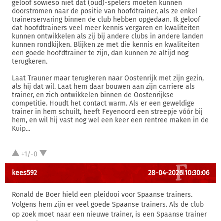
geloof sowieso niet dat (oud)-spelers moeten kunnen
doorstromen naar de positie van hoofdtrainer, als ze enkel
trainerservaring binnen de club hebben opgedaan. Ik geloof
dat hoofdtrainers veel meer kennis vergaren en kwaliteiten
kunnen ontwikkelen als zij bij andere clubs in andere landen
kunnen rondkijken. Blijken ze met die kennis en kwaliteiten
een goede hoofdtrainer te zijn, dan kunnen ze altijd nog
terugkeren.
Laat Trauner maar terugkeren naar Oostenrijk met zijn gezin,
als hij dat wil. Laat hem daar bouwen aan zijn carriere als
trainer, en zich ontwikkelen binnen de Oostenrijkse
competitie. Houdt het contact warm. Als er een geweldige
trainer in hem schuilt, heeft Feyenoord een streepje vóór bij
hem, en wil hij vast nog wel een keer een rentree maken in de
Kuip...
+1/-0
kees592
28-04-2026 10:30:06
Ronald de Boer hield een pleidooi voor Spaanse trainers.
Volgens hem zijn er veel goede Spaanse trainers. Als de club
op zoek moet naar een nieuwe trainer, is een Spaanse trainer