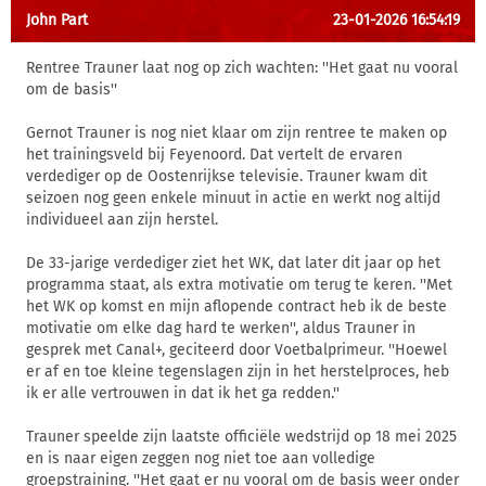
John Part
23-01-2026 16:54:19
Rentree Trauner laat nog op zich wachten: ''Het gaat nu vooral
om de basis''
Gernot Trauner is nog niet klaar om zijn rentree te maken op
het trainingsveld bij Feyenoord. Dat vertelt de ervaren
verdediger op de Oostenrijkse televisie. Trauner kwam dit
seizoen nog geen enkele minuut in actie en werkt nog altijd
individueel aan zijn herstel.
De 33-jarige verdediger ziet het WK, dat later dit jaar op het
programma staat, als extra motivatie om terug te keren. ''Met
het WK op komst en mijn aflopende contract heb ik de beste
motivatie om elke dag hard te werken'', aldus Trauner in
gesprek met Canal+, geciteerd door Voetbalprimeur. ''Hoewel
er af en toe kleine tegenslagen zijn in het herstelproces, heb
ik er alle vertrouwen in dat ik het ga redden.''
Trauner speelde zijn laatste officiële wedstrijd op 18 mei 2025
en is naar eigen zeggen nog niet toe aan volledige
groepstraining. ''Het gaat er nu vooral om de basis weer onder