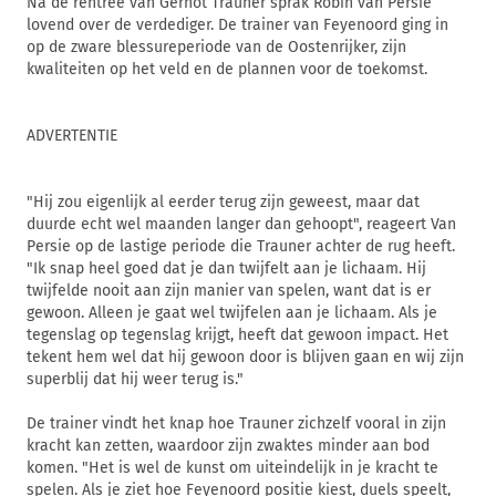
Na de rentree van Gernot Trauner sprak Robin van Persie
lovend over de verdediger. De trainer van Feyenoord ging in
op de zware blessureperiode van de Oostenrijker, zijn
kwaliteiten op het veld en de plannen voor de toekomst.
ADVERTENTIE
"Hij zou eigenlijk al eerder terug zijn geweest, maar dat
duurde echt wel maanden langer dan gehoopt", reageert Van
Persie op de lastige periode die Trauner achter de rug heeft.
"Ik snap heel goed dat je dan twijfelt aan je lichaam. Hij
twijfelde nooit aan zijn manier van spelen, want dat is er
gewoon. Alleen je gaat wel twijfelen aan je lichaam. Als je
tegenslag op tegenslag krijgt, heeft dat gewoon impact. Het
tekent hem wel dat hij gewoon door is blijven gaan en wij zijn
superblij dat hij weer terug is."
De trainer vindt het knap hoe Trauner zichzelf vooral in zijn
kracht kan zetten, waardoor zijn zwaktes minder aan bod
komen. "Het is wel de kunst om uiteindelijk in je kracht te
spelen. Als je ziet hoe Feyenoord positie kiest, duels speelt,