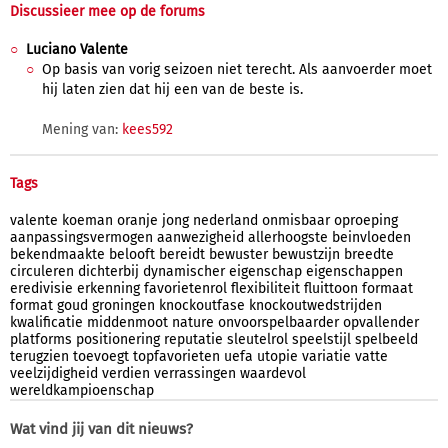
Discussieer mee op de forums
Luciano Valente
Op basis van vorig seizoen niet terecht. Als aanvoerder moet
hij laten zien dat hij een van de beste is.
Mening van:
kees592
Tags
valente
koeman
oranje
jong
nederland
onmisbaar
oproeping
aanpassingsvermogen
aanwezigheid
allerhoogste
beinvloeden
bekendmaakte
belooft
bereidt
bewuster
bewustzijn
breedte
circuleren
dichterbij
dynamischer
eigenschap
eigenschappen
eredivisie
erkenning
favorietenrol
flexibiliteit
fluittoon
formaat
format
goud
groningen
knockoutfase
knockoutwedstrijden
kwalificatie
middenmoot
nature
onvoorspelbaarder
opvallender
platforms
positionering
reputatie
sleutelrol
speelstijl
spelbeeld
terugzien
toevoegt
topfavorieten
uefa
utopie
variatie
vatte
veelzijdigheid
verdien
verrassingen
waardevol
wereldkampioenschap
Wat vind jij van dit nieuws?