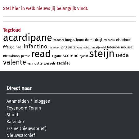
Stel hier in welk nieuws jij belangrijk vindt.
Tagcloud
acardipane
deijl
elsenhout
borges
bronckhorst
bommel
eenhoorn
infantino
fifa
hadj
lotomba
moussa
gio
jong
juste
ivanusec
kasanwirjo
kraaijeveld
steijn
read
ueda
scorend
nieuwkoop
rigaux
persie
sjaakf
valente
zechiel
vanhoutte
wessels
Direct naar
Aanmelden
/
inloggen
Feyenoord Forum
Stand
Kalender
E-zine (nieuwsbrief)
Nieuwsarchief