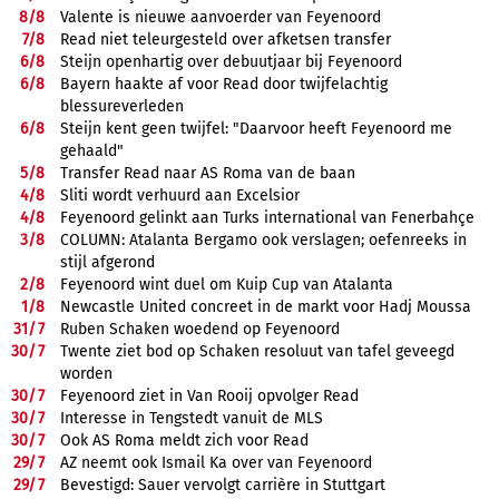
8/
8
Valente is nieuwe aanvoerder van Feyenoord
7/
8
Read niet teleurgesteld over afketsen transfer
6/
8
Steijn openhartig over debuutjaar bij Feyenoord
6/
8
Bayern haakte af voor Read door twijfelachtig
blessureverleden
6/
8
Steijn kent geen twijfel: "Daarvoor heeft Feyenoord me
gehaald"
5/
8
Transfer Read naar AS Roma van de baan
4/
8
Sliti wordt verhuurd aan Excelsior
4/
8
Feyenoord gelinkt aan Turks international van Fenerbahçe
3/
8
COLUMN: Atalanta Bergamo ook verslagen; oefenreeks in
stijl afgerond
2/
8
Feyenoord wint duel om Kuip Cup van Atalanta
1/
8
Newcastle United concreet in de markt voor Hadj Moussa
31/
7
Ruben Schaken woedend op Feyenoord
30/
7
Twente ziet bod op Schaken resoluut van tafel geveegd
worden
30/
7
Feyenoord ziet in Van Rooij opvolger Read
30/
7
Interesse in Tengstedt vanuit de MLS
30/
7
Ook AS Roma meldt zich voor Read
29/
7
AZ neemt ook Ismail Ka over van Feyenoord
29/
7
Bevestigd: Sauer vervolgt carrière in Stuttgart