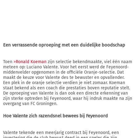
Een verrassende oproeping met een duidelijke boodschap
Toen
>Ronald Koeman
zijn selectie bekendmaakte, viel één naam
meteen op: Luciano Valente. Voor het eerst werd de Feyenoord-
middenvelder opgenomen in de officiële Oranje-selectie. Dat
maakt de keuze voor Valente des te bewuster en opvallender.
Een plek in de oranje selectie verdien je niet zomaar. Koeman
staat bekend als een coach die prestaties boven reputatie stelt.
De oproeping van Valente is dan ook een directe erkenning van
zijn sterke optreden bij Feyenoord, waar hij indruk maakte na zijn
overgang van FC Groningen.
Hoe Valente zich razendsnel bewees bij Feyenoord
Valente tekende een meerjarig contract bij Feyenoord, een
investering die de club bewust deed in een speler die zijn