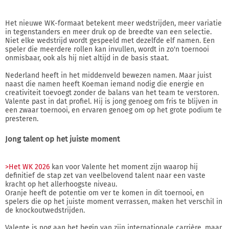
Het nieuwe WK-formaat betekent meer wedstrijden, meer variatie
in tegenstanders en meer druk op de breedte van een selectie.
Niet elke wedstrijd wordt gespeeld met dezelfde elf namen. Een
speler die meerdere rollen kan invullen, wordt in zo'n toernooi
onmisbaar, ook als hij niet altijd in de basis staat.
Nederland heeft in het middenveld bewezen namen. Maar juist
naast die namen heeft Koeman iemand nodig die energie en
creativiteit toevoegt zonder de balans van het team te verstoren.
Valente past in dat profiel. Hij is jong genoeg om fris te blijven in
een zwaar toernooi, en ervaren genoeg om op het grote podium te
presteren.
Jong talent op het juiste moment
>Het WK 2026
kan voor Valente het moment zijn waarop hij
definitief de stap zet van veelbelovend talent naar een vaste
kracht op het allerhoogste niveau.
Oranje heeft de potentie om ver te komen in dit toernooi, en
spelers die op het juiste moment verrassen, maken het verschil in
de knockoutwedstrijden.
Valente is nog aan het begin van zijn internationale carrière, maar