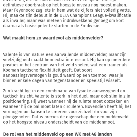
definitieve doorbraak op het hoogste niveau nog moest maken.
Maar Feyenoord zag iets in hem wat de cijfers niet volledig vatte.
Hij maakte zijn debuut in de UEFA Champions League-kwalificatie
als invaller, maar was meteen indrukwekkend genoeg om kort
daarna als basisspeler te starten in de Eredivisie.
Wat maakt hem zo waardevol als middenvelder?
Valente is van nature een aanvallende middenvelder, maar zijn
veelzijdigheid maakt hem extra interessant. Hij kan op meerdere
posities in het centrum van het veld spelen, wat een trainer als
Koeman tactische flexibiliteit geeft. Dat soort
aanpassingsvermogen is goud waard op een toernooi waar je
binnen enkele dagen van tegenstander én speelstijl wisselt.
Zijn kracht ligt in een combinatie van fysieke aanwezigheid en
tactisch inzicht. Valente is sterk in het duel, maar ook slim in zijn
positionering. Hij weet wanneer hij de ruimte moet opzoeken en
wanneer hij de bal moet laten circuleren. Bovendien heeft hij het
vermogen om kansen te creëren: voor zichzelf én voor zijn
ploeggenoten. Dat is precies de eigenschap die een middenveld
op het hoogste niveau onderscheidt van de middenmoot.
De rol van het middenveld op een WK met 48 landen