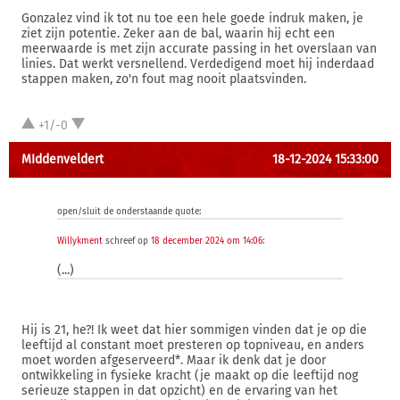
Gonzalez vind ik tot nu toe een hele goede indruk maken, je
ziet zijn potentie. Zeker aan de bal, waarin hij echt een
meerwaarde is met zijn accurate passing in het overslaan van
linies. Dat werkt versnellend. Verdedigend moet hij inderdaad
stappen maken, zo'n fout mag nooit plaatsvinden.
+1/-0
MIddenveldert
18-12-2024 15:33:00
open/sluit de onderstaande quote:
Willykment
schreef op
18 december 2024 om 14:06
:
(...)
Hij is 21, he?! Ik weet dat hier sommigen vinden dat je op die
leeftijd al constant moet presteren op topniveau, en anders
moet worden afgeserveerd*. Maar ik denk dat je door
ontwikkeling in fysieke kracht (je maakt op die leeftijd nog
serieuze stappen in dat opzicht) en de ervaring van het