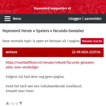
Menu
inloggen
|
aanmelden
Feyenoord Forum
»
Spelers
» Facundo Gonzalez
Deze normale topic is open en bestaat uit 1 pagina.
wehave
22-09-2024 22:57:34
https://voetbalflitsen.nl/nieuws/v4kvzd/facundo-gonzalez-
alles-over-verdediger
Volgens mij had deze nog geen pagina.
Vond het toch wel een indrukwekkende invalbeurt.
Smaakt naar meer.
+1/-0