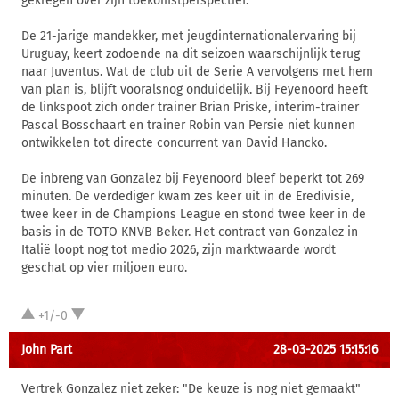
gekregen over zijn toekomstperspectief.
De 21-jarige mandekker, met jeugdinternationalervaring bij
Uruguay, keert zodoende na dit seizoen waarschijnlijk terug
naar Juventus. Wat de club uit de Serie A vervolgens met hem
van plan is, blijft vooralsnog onduidelijk. Bij Feyenoord heeft
de linkspoot zich onder trainer Brian Priske, interim-trainer
Pascal Bosschaart en trainer Robin van Persie niet kunnen
ontwikkelen tot directe concurrent van David Hancko.
De inbreng van Gonzalez bij Feyenoord bleef beperkt tot 269
minuten. De verdediger kwam zes keer uit in de Eredivisie,
twee keer in de Champions League en stond twee keer in de
basis in de TOTO KNVB Beker. Het contract van Gonzalez in
Italië loopt nog tot medio 2026, zijn marktwaarde wordt
geschat op vier miljoen euro.
+1/-0
John Part
28-03-2025 15:15:16
Vertrek Gonzalez niet zeker: "De keuze is nog niet gemaakt"