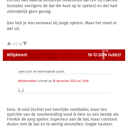
Zechiel had daarna eenzelfde ziekenhuis-bal (en hij coachte
Gonzalez overigens de bal die kant op te spelen) en dat had
uiteindelijk geen gevolg.
Dan heb je nou eenmaal bij jonge spelers. Maar het moet er
wel uit.
+1/-0
Willykment
18-12-2024 14:06:37
open/sluit de onderstaande quote:
MIddenveldert
schreef op
18 december 2024 om 13:06
:
(...)
Eens. Ik vind Zechiël een heerlijke voetballer, maar ten
opzichte van de voorbereiding vond ik hem nu een beetje als
Frenkie de Jong spelen. Superieur aan de bal, maar constant
dralen met de bal en te weinig versnellen. Oogde hautain.