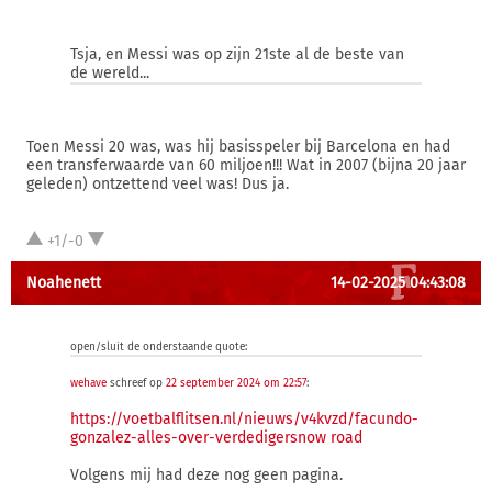
Tsja, en Messi was op zijn 21ste al de beste van
de wereld...
Toen Messi 20 was, was hij basisspeler bij Barcelona en had
een transferwaarde van 60 miljoen!!! Wat in 2007 (bijna 20 jaar
geleden) ontzettend veel was! Dus ja.
+1/-0
Noahenett
14-02-2025 04:43:08
open/sluit de onderstaande quote:
wehave
schreef op
22 september 2024 om 22:57
:
https://voetbalflitsen.nl/nieuws/v4kvzd/facundo-
gonzalez-alles-over-verdediger
snow road
Volgens mij had deze nog geen pagina.