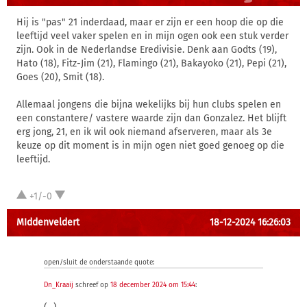
Hij is "pas" 21 inderdaad, maar er zijn er een hoop die op die
leeftijd veel vaker spelen en in mijn ogen ook een stuk verder
zijn. Ook in de Nederlandse Eredivisie. Denk aan Godts (19),
Hato (18), Fitz-Jim (21), Flamingo (21), Bakayoko (21), Pepi (21),
Goes (20), Smit (18).
Allemaal jongens die bijna wekelijks bij hun clubs spelen en
een constantere/ vastere waarde zijn dan Gonzalez. Het blijft
erg jong, 21, en ik wil ook niemand afserveren, maar als 3e
keuze op dit moment is in mijn ogen niet goed genoeg op die
leeftijd.
+1/-0
MIddenveldert
18-12-2024 16:26:03
open/sluit de onderstaande quote:
Dn_Kraaij
schreef op
18 december 2024 om 15:44
: