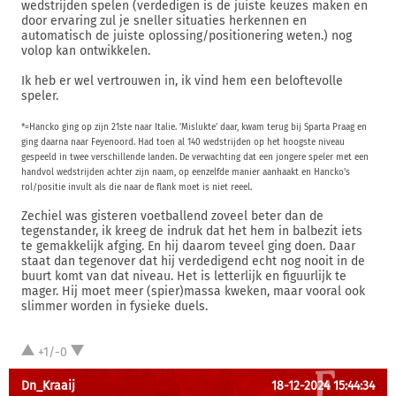
wedstrijden spelen (verdedigen is de juiste keuzes maken en
door ervaring zul je sneller situaties herkennen en
automatisch de juiste oplossing/positionering weten.) nog
volop kan ontwikkelen.
Ik heb er wel vertrouwen in, ik vind hem een beloftevolle
speler.
*=Hancko ging op zijn 21ste naar Italie. 'Mislukte' daar, kwam terug bij Sparta Praag en
ging daarna naar Feyenoord. Had toen al 140 wedstrijden op het hoogste niveau
gespeeld in twee verschillende landen. De verwachting dat een jongere speler met een
handvol wedstrijden achter zijn naam, op eenzelfde manier aanhaakt en Hancko's
rol/positie invult als die naar de flank moet is niet reeel.
Zechiel was gisteren voetballend zoveel beter dan de
tegenstander, ik kreeg de indruk dat het hem in balbezit iets
te gemakkelijk afging. En hij daarom teveel ging doen. Daar
staat dan tegenover dat hij verdedigend echt nog nooit in de
buurt komt van dat niveau. Het is letterlijk en figuurlijk te
mager. Hij moet meer (spier)massa kweken, maar vooral ook
slimmer worden in fysieke duels.
+1/-0
Dn_Kraaij
18-12-2024 15:44:34