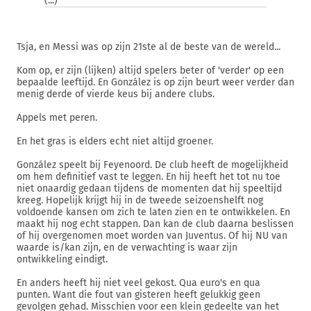
(...)
Tsja, en Messi was op zijn 21ste al de beste van de wereld...
Kom op, er zijn (lijken) altijd spelers beter of 'verder' op een
bepaalde leeftijd. En González is op zijn beurt weer verder dan
menig derde of vierde keus bij andere clubs.
Appels met peren.
En het gras is elders echt niet altijd groener.
González speelt bij Feyenoord. De club heeft de mogelijkheid
om hem definitief vast te leggen. En hij heeft het tot nu toe
niet onaardig gedaan tijdens de momenten dat hij speeltijd
kreeg. Hopelijk krijgt hij in de tweede seizoenshelft nog
voldoende kansen om zich te laten zien en te ontwikkelen. En
maakt hij nog echt stappen. Dan kan de club daarna beslissen
of hij overgenomen moet worden van Juventus. Of hij NU van
waarde is/kan zijn, en de verwachting is waar zijn
ontwikkeling eindigt.
En anders heeft hij niet veel gekost. Qua euro's en qua
punten. Want die fout van gisteren heeft gelukkig geen
gevolgen gehad. Misschien voor een klein gedeelte van het