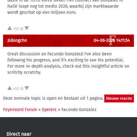
basis in de TOTO KNVB Beker. Het contract van Gonzalez in
Italië loopt nog tot medio 2026, waarbij zijn marktwaarde
wordt geschat op vier miljoen euro.
+1/-0
zidongchn
04-06-2026 14:11:54
Great discussion on Facundo Gonzalez! I've also been
following his progress, and it's exciting to see his potential.
For more in-depth analysis, check out this insightful article on
scritchy scratchy.
+1/-0
Deze normale topic is open en bestaat uit 1 pagina.
Feyenoord Forum
»
Spelers
» Facundo Gonzalez
Direct naar