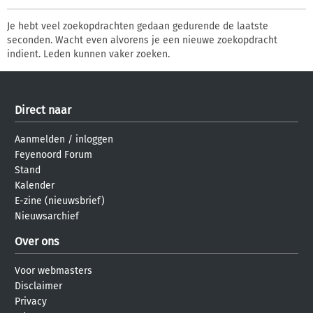
Je hebt veel zoekopdrachten gedaan gedurende de laatste
seconden. Wacht even alvorens je een nieuwe zoekopdracht
indient. Leden kunnen vaker zoeken.
Direct naar
Aanmelden
/
inloggen
Feyenoord Forum
Stand
Kalender
E-zine (nieuwsbrief)
Nieuwsarchief
Over ons
Voor webmasters
Disclaimer
Privacy