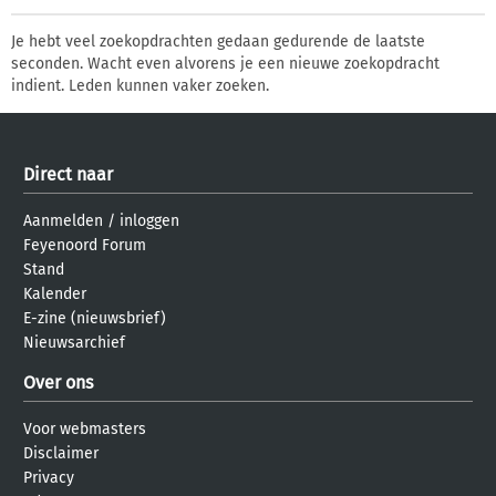
Je hebt veel zoekopdrachten gedaan gedurende de laatste
seconden. Wacht even alvorens je een nieuwe zoekopdracht
indient. Leden kunnen vaker zoeken.
Direct naar
Aanmelden
/
inloggen
Feyenoord Forum
Stand
Kalender
E-zine (nieuwsbrief)
Nieuwsarchief
Over ons
Voor webmasters
Disclaimer
Privacy