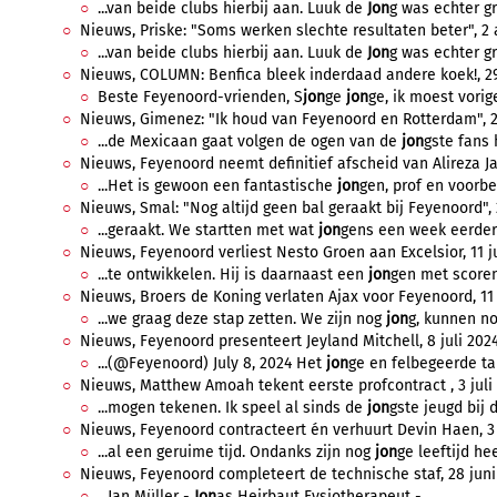
...van beide clubs hierbij aan. Luuk de
Jon
g was echter gr
Nieuws, Priske: "Soms werken slechte resultaten beter", 2 
...van beide clubs hierbij aan. Luuk de
Jon
g was echter gr
Nieuws, COLUMN: Benfica bleek inderdaad andere koek!, 29 
Beste Feyenoord-vrienden, S
jon
ge
jon
ge, ik moest vorig
Nieuws, Gimenez: "Ik houd van Feyenoord en Rotterdam", 26 
...de Mexicaan gaat volgen de ogen van de
jon
gste fans 
Nieuws, Feyenoord neemt definitief afscheid van Alireza Ja
...Het is gewoon een fantastische
jon
gen, prof en voorbe
Nieuws, Smal: "Nog altijd geen bal geraakt bij Feyenoord", 21
...geraakt. We startten met wat
jon
gens een week eerder 
Nieuws, Feyenoord verliest Nesto Groen aan Excelsior, 11 ju
...te ontwikkelen. Hij is daarnaast een
jon
gen met scoren
Nieuws, Broers de Koning verlaten Ajax voor Feyenoord, 11 j
...we graag deze stap zetten. We zijn nog
jon
g, kunnen nog
Nieuws, Feyenoord presenteert Jeyland Mitchell, 8 juli 2024
...(@Feyenoord) July 8, 2024 Het
jon
ge en felbegeerde tal
Nieuws, Matthew Amoah tekent eerste profcontract , 3 juli 
...mogen tekenen. Ik speel al sinds de
jon
gste jeugd bij d
Nieuws, Feyenoord contracteert én verhuurt Devin Haen, 3 j
...al een geruime tijd. Ondanks zijn nog
jon
ge leeftijd hee
Nieuws, Feyenoord completeert de technische staf, 28 juni 
...Jan Müller -
Jon
as Heirbaut Fysiotherapeut -...