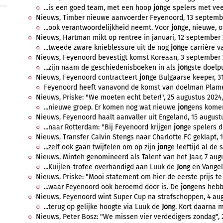
...is een goed team, met een hoop
jon
ge spelers met veel
Nieuws, Timber nieuwe aanvoerder Feyenoord, 13 septembe
...ook verantwoordelijkheid neemt. Voor
jon
ge, nieuwe, o
Nieuws, Hartman mikt op rentree in januari, 12 september 
...tweede zware knieblessure uit de nog
jon
ge carrière v
Nieuws, Feyenoord bevestigt komst Koreaan, 3 september 2
...zijn naam de geschiedenisboeken in als
jon
gste doelp
Nieuws, Feyenoord contracteert
jon
ge Bulgaarse keeper, 31
Feyenoord heeft vanavond de komst van doelman Plame
Nieuws, Priske: "We moeten echt beter!", 25 augustus 2024, 
...nieuwe groep. Er komen nog wat nieuwe
jon
gens komen
Nieuws, Feyenoord haalt aanvaller uit Engeland, 15 augustu
...naar Rotterdam: "Bij Feyenoord krijgen
jon
ge spelers d
Nieuws, Transfer Calvin Stengs naar Charlotte FC geklapt, 1
...zelf ook gaan twijfelen om op zijn
jon
ge leeftijd al de 
Nieuws, Minteh genomineerd als Talent van het Jaar, 7 augu
...Kuijlen-trofee overhandigd aan Luuk de
Jon
g en Vangeli
Nieuws, Priske: "Mooi statement om hier de eerste prijs te
...waar Feyenoord ook beroemd door is. De
jon
gens hebb
Nieuws, Feyenoord wint Super Cup na strafschoppen, 4 augu
...terug op gelijke hoogte via Luuk de
Jon
g. Kort daarna 
Nieuws, Peter Bosz: "We missen vier verdedigers zondag", 2