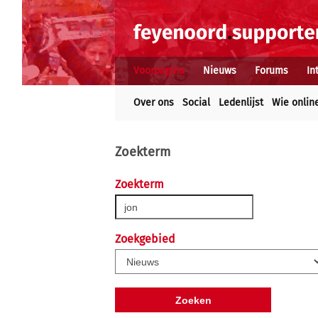
Voorpagina
Nieuws
Forums
In
Over ons
Social
Ledenlijst
Wie onlin
Zoekterm
Zoekterm
Zoekgebied