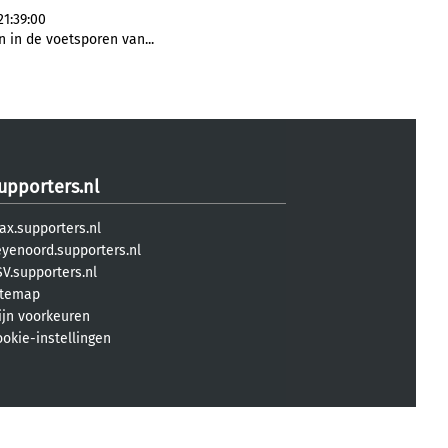
1:39:00
in de voetsporen van...
upporters.nl
ax.supporters.nl
eyenoord.supporters.nl
V.supporters.nl
itemap
ijn voorkeuren
ookie-instellingen