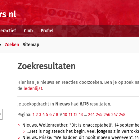
teractief
Club
Profiel
e
Zoeken
Sitemap
Zoekresultaten
Hier kan je nieuws en reacties doorzoeken. Ben je op zoek na
de
ledenlijst
.
Je zoekopdracht in
Nieuws
had
6.176
resultaten.
Pagina:
1
2
3
4
5
6
7
8
9
10
11
12
13
...
244
245
246
247
248
Nieuws, Wellenreuther: "Dit is onacceptabel!", 14 septembe
...Het is nog steeds het begin. Veel
jon
gens zijn vertrokk
Nieuws, Priske: "We hadden dit nooit mogen weggeven", 14