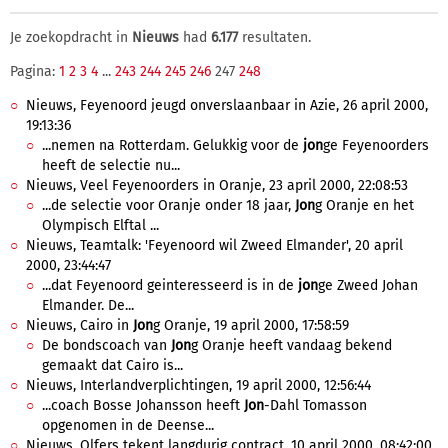
Je zoekopdracht in
Nieuws
had
6.177
resultaten.
Pagina:
1
2
3
4
...
243
244
245
246
247
248
Nieuws, Feyenoord jeugd onverslaanbaar in Azie, 26 april 2000,
19:13:36
...nemen na Rotterdam. Gelukkig voor de
jon
ge Feyenoorders
heeft de selectie nu...
Nieuws, Veel Feyenoorders in Oranje, 23 april 2000, 22:08:53
...de selectie voor Oranje onder 18 jaar,
Jon
g Oranje en het
Olympisch Elftal ...
Nieuws, Teamtalk: 'Feyenoord wil Zweed Elmander', 20 april
2000, 23:44:47
...dat Feyenoord geinteresseerd is in de
jon
ge Zweed Johan
Elmander. De...
Nieuws, Cairo in
Jon
g Oranje, 19 april 2000, 17:58:59
De bondscoach van
Jon
g Oranje heeft vandaag bekend
gemaakt dat Cairo is...
Nieuws, Interlandverplichtingen, 19 april 2000, 12:56:44
...coach Bosse Johansson heeft
Jon
-Dahl Tomasson
opgenomen in de Deense...
Nieuws, Olfers tekent langdurig contract, 10 april 2000, 08:42:00