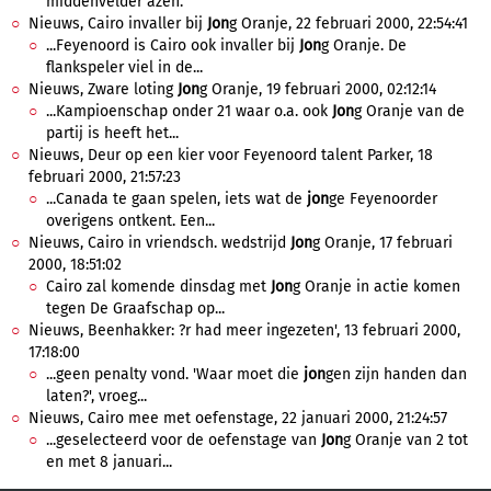
middenvelder azen.
Nieuws, Cairo invaller bij
Jon
g Oranje, 22 februari 2000, 22:54:41
...Feyenoord is Cairo ook invaller bij
Jon
g Oranje. De
flankspeler viel in de...
Nieuws, Zware loting
Jon
g Oranje, 19 februari 2000, 02:12:14
...Kampioenschap onder 21 waar o.a. ook
Jon
g Oranje van de
partij is heeft het...
Nieuws, Deur op een kier voor Feyenoord talent Parker, 18
februari 2000, 21:57:23
...Canada te gaan spelen, iets wat de
jon
ge Feyenoorder
overigens ontkent. Een...
Nieuws, Cairo in vriendsch. wedstrijd
Jon
g Oranje, 17 februari
2000, 18:51:02
Cairo zal komende dinsdag met
Jon
g Oranje in actie komen
tegen De Graafschap op...
Nieuws, Beenhakker: ?r had meer ingezeten', 13 februari 2000,
17:18:00
...geen penalty vond. 'Waar moet die
jon
gen zijn handen dan
laten?', vroeg...
Nieuws, Cairo mee met oefenstage, 22 januari 2000, 21:24:57
...geselecteerd voor de oefenstage van
Jon
g Oranje van 2 tot
en met 8 januari...