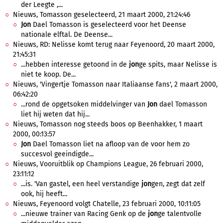
der Leegte ,...
Nieuws, Tomasson geselecteerd, 21 maart 2000, 21:24:46
Jon
Dael Tomasson is geselecteerd voor het Deense
nationale elftal. De Deense...
Nieuws, RD: Nelisse komt terug naar Feyenoord, 20 maart 2000,
21:45:31
...hebben interesse getoond in de
jon
ge spits, maar Nelisse is
niet te koop. De...
Nieuws, 'Vingertje Tomasson naar Italiaanse fans', 2 maart 2000,
06:42:20
...rond de opgetsoken middelvinger van
Jon
dael Tomasson
liet hij weten dat hij...
Nieuws, Tomasson nog steeds boos op Beenhakker, 1 maart
2000, 00:13:57
Jon
Dael Tomasson liet na afloop van de voor hem zo
succesvol geeindigde...
Nieuws, Vooruitblik op Champions League, 26 februari 2000,
23:11:12
...is. 'Van gastel, een heel verstandige
jon
gen, zegt dat zelf
ook, hij heeft...
Nieuws, Feyenoord volgt Chatelle, 23 februari 2000, 10:11:05
...nieuwe trainer van Racing Genk op de
jon
ge talentvolle