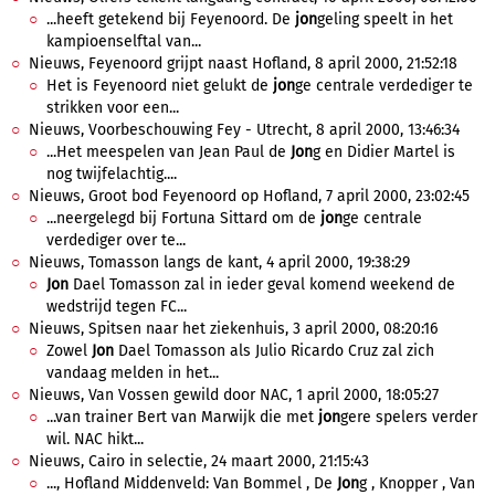
...heeft getekend bij Feyenoord. De
jon
geling speelt in het
kampioenselftal van...
Nieuws, Feyenoord grijpt naast Hofland, 8 april 2000, 21:52:18
Het is Feyenoord niet gelukt de
jon
ge centrale verdediger te
strikken voor een...
Nieuws, Voorbeschouwing Fey - Utrecht, 8 april 2000, 13:46:34
...Het meespelen van Jean Paul de
Jon
g en Didier Martel is
nog twijfelachtig....
Nieuws, Groot bod Feyenoord op Hofland, 7 april 2000, 23:02:45
...neergelegd bij Fortuna Sittard om de
jon
ge centrale
verdediger over te...
Nieuws, Tomasson langs de kant, 4 april 2000, 19:38:29
Jon
Dael Tomasson zal in ieder geval komend weekend de
wedstrijd tegen FC...
Nieuws, Spitsen naar het ziekenhuis, 3 april 2000, 08:20:16
Zowel
Jon
Dael Tomasson als Julio Ricardo Cruz zal zich
vandaag melden in het...
Nieuws, Van Vossen gewild door NAC, 1 april 2000, 18:05:27
...van trainer Bert van Marwijk die met
jon
gere spelers verder
wil. NAC hikt...
Nieuws, Cairo in selectie, 24 maart 2000, 21:15:43
..., Hofland Middenveld: Van Bommel , De
Jon
g , Knopper , Van