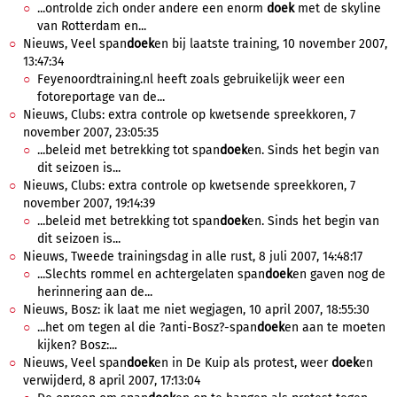
...ontrolde zich onder andere een enorm
doek
met de skyline
van Rotterdam en...
Nieuws, Veel span
doek
en bij laatste training, 10 november 2007,
13:47:34
Feyenoordtraining.nl heeft zoals gebruikelijk weer een
fotoreportage van de...
Nieuws, Clubs: extra controle op kwetsende spreekkoren, 7
november 2007, 23:05:35
...beleid met betrekking tot span
doek
en. Sinds het begin van
dit seizoen is...
Nieuws, Clubs: extra controle op kwetsende spreekkoren, 7
november 2007, 19:14:39
...beleid met betrekking tot span
doek
en. Sinds het begin van
dit seizoen is...
Nieuws, Tweede trainingsdag in alle rust, 8 juli 2007, 14:48:17
...Slechts rommel en achtergelaten span
doek
en gaven nog de
herinnering aan de...
Nieuws, Bosz: ik laat me niet wegjagen, 10 april 2007, 18:55:30
...het om tegen al die ?anti-Bosz?-span
doek
en aan te moeten
kijken? Bosz:...
Nieuws, Veel span
doek
en in De Kuip als protest, weer
doek
en
verwijderd, 8 april 2007, 17:13:04