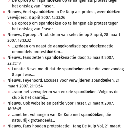
De oproep om span
doek
en op te hangen als protest tegen
het ontslag van Fraser...
Nieuws, Veel span
doek
en in De Kuip als protest, weer
doek
en
verwijderd, 8 april 2007, 15:33:26
De oproep om span
doek
en op te hangen als protest tegen
het ontslag van Fraser...
Nieuws, Oproep LN tot steun van selectie op 8 april, 28 maart
2007, 18:13:32
...gedaan om naast de aangekondigde span
doek
enactie
ommiddels protest
doek
en...
Nieuws, Fans zetten span
doek
enactie door, 25 maart 2007,
22:35:19
Lunatic News meldt dat de span
doek
enactie die voor zondag
8 april was...
Nieuws, Feyenoord: Excuses voor verwijderen span
doek
en, 21
maart 2007, 21:13:54
...voor het verwijderen van enkele span
doek
en. Volgens de
club is het daarbij...
Nieuws, Ook website en petitie voor Fraser, 21 maart 2007,
18:36:45
...met het volhangen van De Kuip met span
doek
en, die
natuurlijk grotendeels...
Nieuws, Fans houden protestactie: Hang De Kuip Vol, 21 maart