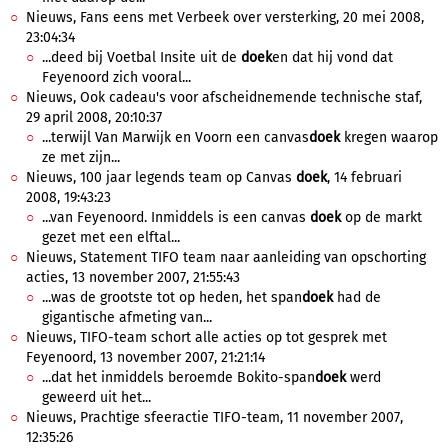
Nieuws, Fans eens met Verbeek over versterking, 20 mei 2008,
23:04:34
...deed bij Voetbal Insite uit de
doek
en dat hij vond dat
Feyenoord zich vooral...
Nieuws, Ook cadeau's voor afscheidnemende technische staf,
29 april 2008, 20:10:37
...terwijl Van Marwijk en Voorn een canvas
doek
kregen waarop
ze met zijn...
Nieuws, 100 jaar legends team op Canvas
doek
, 14 februari
2008, 19:43:23
...van Feyenoord. Inmiddels is een canvas
doek
op de markt
gezet met een elftal...
Nieuws, Statement TIFO team naar aanleiding van opschorting
acties, 13 november 2007, 21:55:43
...was de grootste tot op heden, het span
doek
had de
gigantische afmeting van...
Nieuws, TIFO-team schort alle acties op tot gesprek met
Feyenoord, 13 november 2007, 21:21:14
...dat het inmiddels beroemde Bokito-span
doek
werd
geweerd uit het...
Nieuws, Prachtige sfeeractie TIFO-team, 11 november 2007,
12:35:26