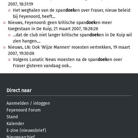
2007, 18:31:19
Het weghalen van de span
doek
en over Fraser, nieuw beleid
bij Feyenoord, heeft...
Nieuws, Feyenoord: geen kritische span
doek
en meer
toegestaan in De Kuip, 21 maart 2007, 18:28:26
...dat de club niet langer kritische span
doek
en in De Kuip wil
zien hangen....
Nieuws, LN: Ook 'Wijze Mannen' moesten vertrekken, 19 maart
2007, 19:30:06
Volgens Lunatic News moesten na de span
doek
en over
Fraser gisteren vandaag ook...
Direct naar
Aanmelden
/
inloggen
Feyenoord Forum
Stand
Kalender
E-zine (nieuwsbrief)
Nieuwsarchief