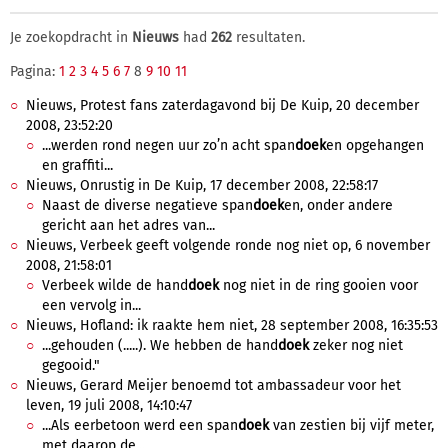
Je zoekopdracht in
Nieuws
had
262
resultaten.
Pagina:
1
2
3
4
5
6
7
8
9
10
11
Nieuws, Protest fans zaterdagavond bij De Kuip, 20 december
2008, 23:52:20
...werden rond negen uur zo’n acht span
doek
en opgehangen
en graffiti...
Nieuws, Onrustig in De Kuip, 17 december 2008, 22:58:17
Naast de diverse negatieve span
doek
en, onder andere
gericht aan het adres van...
Nieuws, Verbeek geeft volgende ronde nog niet op, 6 november
2008, 21:58:01
Verbeek wilde de hand
doek
nog niet in de ring gooien voor
een vervolg in...
Nieuws, Hofland: ik raakte hem niet, 28 september 2008, 16:35:53
...gehouden (.....). We hebben de hand
doek
zeker nog niet
gegooid."
Nieuws, Gerard Meijer benoemd tot ambassadeur voor het
leven, 19 juli 2008, 14:10:47
...Als eerbetoon werd een span
doek
van zestien bij vijf meter,
met daarop de...